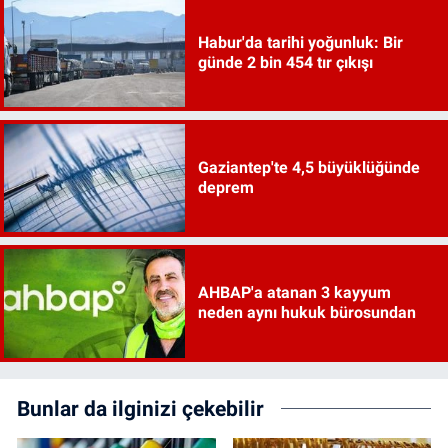
Habur'da tarihi yoğunluk: Bir
günde 2 bin 454 tır çıkışı
Gaziantep'te 4,5 büyüklüğünde
deprem
AHBAP'a atanan 3 kayyum
neden aynı hukuk bürosundan
Bunlar da ilginizi çekebilir