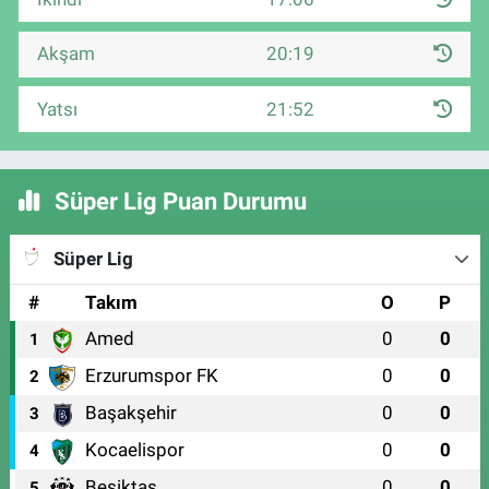
Akşam
20:19
Yatsı
21:52
Süper Lig Puan Durumu
Süper Lig
#
Takım
O
P
Amed
0
0
1
Erzurumspor FK
0
0
2
Başakşehir
0
0
3
Kocaelispor
0
0
4
Beşiktaş
0
0
5