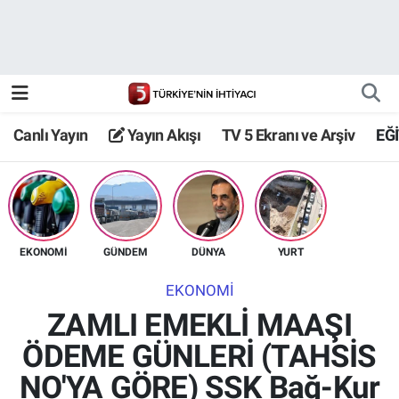
Canlı Yayın
Yayın Akışı
Canlı Yayın
Yayın Akışı
TV 5 Ekranı ve Arşiv
EĞ
TV 5 Ekranı ve Arşiv
EKONOMİ
GÜNDEM
DÜNYA
YURT
EKONOMİ
ZAMLI EMEKLİ MAAŞI
ÖDEME GÜNLERİ (TAHSİS
NO'YA GÖRE) SSK Bağ-Kur