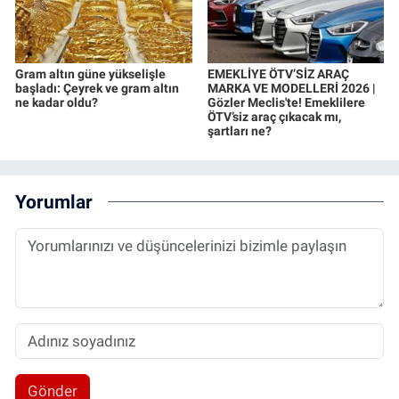
Gram altın güne yükselişle
EMEKLİYE ÖTV’SİZ ARAÇ
başladı: Çeyrek ve gram altın
MARKA VE MODELLERİ 2026 |
ne kadar oldu?
Gözler Meclis'te! Emeklilere
ÖTV’siz araç çıkacak mı,
şartları ne?
Yorumlar
Gönder