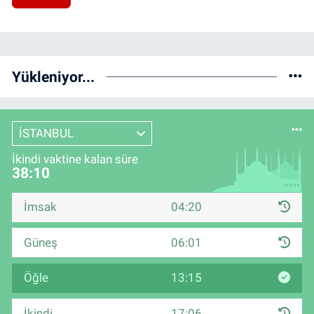
Yükleniyor...
İSTANBUL
İkindi vaktine kalan süre
38:09
İmsak
04:20
Güneş
06:01
Öğle
13:15
İkindi
17:06