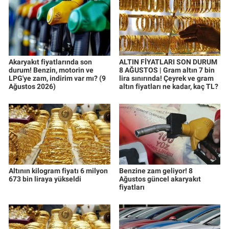
Akaryakıt fiyatlarında son
ALTIN FİYATLARI SON DURUM
durum! Benzin, motorin ve
8 AĞUSTOS | Gram altın 7 bin
LPG'ye zam, indirim var mı? (9
lira sınırında! Çeyrek ve gram
Ağustos 2026)
altın fiyatları ne kadar, kaç TL?
Altının kilogram fiyatı 6 milyon
Benzine zam geliyor! 8
673 bin liraya yükseldi
Ağustos güncel akaryakıt
fiyatları