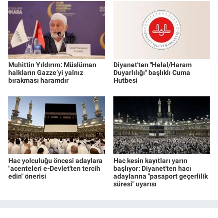
Muhittin Yıldırım: Müslüman
Diyanet'ten "Helal/Haram
halkların Gazze’yi yalnız
Duyarlılığı" başlıklı Cuma
bırakması haramdır
Hutbesi
Hac yolculuğu öncesi adaylara
Hac kesin kayıtları yarın
"acenteleri e-Devlet'ten tercih
başlıyor: Diyanet'ten hacı
edin" önerisi
adaylarına "pasaport geçerlilik
süresi" uyarısı