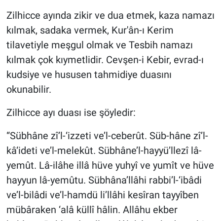
Zilhicce ayında zikir ve dua etmek, kaza namazı
kılmak, sadaka vermek, Kur'ân-ı Kerim
tilavetiyle meşgul olmak ve Tesbih namazı
kılmak çok kıymetlidir. Cevşen-i Kebir, evrad-ı
kudsiye ve hususen tahmidiye duasını
okunabilir.
Zilhicce ayı duası ise şöyledir:
“Sübhâne zî’l-‘izzeti ve’l-ceberût. Süb-hâne zî’l-
kâ‘ideti ve’l-melekût. Sübhâne’l-hayyü’llezî lâ-
yemût. Lâ-ilâhe illâ hüve yuhyî ve yumît ve hüve
hayyun lâ-yemûtu. Sübhâna’llâhi rabbi’l-‘ibâdi
ve’l-bilâdi ve’l-hamdü li’llâhi kesîran tayyîben
mübâraken ‘alâ küllî hâlin. Allâhu ekber