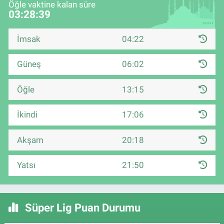
Öğle vaktine kalan süre
03:28:38
İmsak
04:22
Güneş
06:02
Öğle
13:15
İkindi
17:06
Akşam
20:18
Yatsı
21:50
Süper Lig Puan Durumu