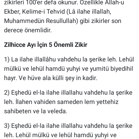
zikirleri 100’er defa okunur. Özellikle Allah-u
Ekber, Kelime-i Tehvid (Lâ ilahe illallah,
Muhammedün Resullullah) gibi zikirler son
derece önemlidir.
Zilhicce Ayı İçin 5 Önemli Zikir
1) La ilahe illallâhu vahdehu la şerike leh. Lehül
mülkü ve lehül hamdü yuhyi ve yumitü biyedihil
hayr. Ve hüve ala külli şey in kadir.
2) Eşhedü el-la ilahe illallahu vahdehu la şerike
leh. İlahen vahiden sameden lem yettehiz
sahibeten ve la veleda.
3) Eşhedü el-la ilahe illallahu vahdehu la şerike
leh. Lehül mülkü ve lehül hamdü yuhyi ve