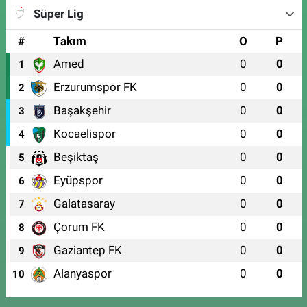
Süper Lig
#
Takım
O
P
Amed
0
0
1
Erzurumspor FK
0
0
2
Başakşehir
0
0
3
Kocaelispor
0
0
4
Beşiktaş
0
0
5
Eyüpspor
0
0
6
Galatasaray
0
0
7
Çorum FK
0
0
8
Gaziantep FK
0
0
9
Alanyaspor
0
0
10