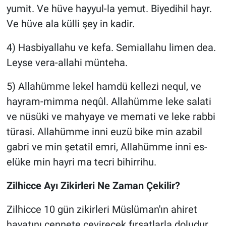
yumit. Ve hüve hayyul-la yemut. Biyedihil hayr.
Ve hüve ala külli şey in kadir.
4) Hasbiyallahu ve kefa. Semiallahu limen dea.
Leyse vera-allahi münteha.
5) Allahümme lekel hamdü kellezi nequl, ve
hayram-mimma neqûl. Allahümme leke salati
ve nüsüki ve mahyaye ve memati ve leke rabbi
türasi. Allahümme inni euzü bike min azabil
gabri ve min şetatil emri, Allahümme inni es-
elüke min hayri ma tecri bihirrihu.
Zilhicce Ayı Zikirleri Ne Zaman Çekilir?
Zilhicce 10 gün zikirleri Müslüman'ın ahiret
hayatını cennete çevirecek fırsatlarla doludur.