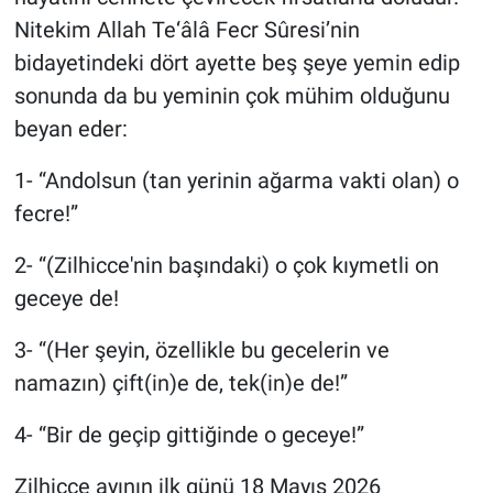
Nitekim Allah Te‘âlâ Fecr Sûresi’nin
bidayetindeki dört ayette beş şeye yemin edip
sonunda da bu yeminin çok mühim olduğunu
beyan eder:
1- “Andolsun (tan yerinin ağarma vakti olan) o
fecre!”
2- “(Zilhicce'nin başındaki) o çok kıymetli on
geceye de!
3- “(Her şeyin, özellikle bu gecelerin ve
namazın) çift(in)e de, tek(in)e de!”
4- “Bir de geçip gittiğinde o geceye!”
Zilhicce ayının ilk günü 18 Mayıs 2026