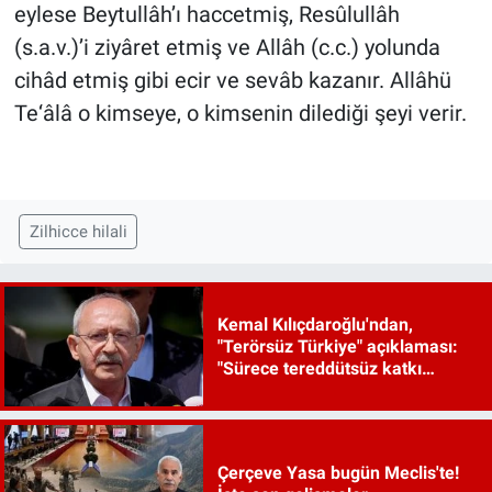
eylese Beytullâh’ı haccetmiş, Resûlullâh
(s.a.v.)’i ziyâret etmiş ve Allâh (c.c.) yolunda
cihâd etmiş gibi ecir ve sevâb kazanır. Allâhü
Te‘âlâ o kimseye, o kimsenin dilediği şeyi verir.
Zilhicce hilali
Kemal Kılıçdaroğlu'ndan,
"Terörsüz Türkiye" açıklaması:
"Sürece tereddütsüz katkı
vereceğiz"
Çerçeve Yasa bugün Meclis'te!