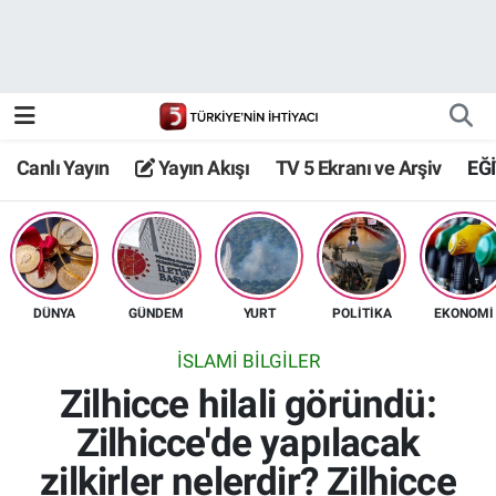
Canlı Yayın
Yayın Akışı
Canlı Yayın
Yayın Akışı
TV 5 Ekranı ve Arşiv
EĞ
TV 5 Ekranı ve Arşiv
DÜNYA
GÜNDEM
YURT
POLİTİKA
EKONOMİ
İSLAMİ BİLGİLER
Zilhicce hilali göründü:
Zilhicce'de yapılacak
zilkirler nelerdir? Zilhicce