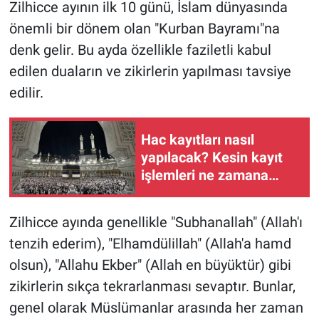
Zilhicce ayının ilk 10 günü, İslam dünyasında
önemli bir dönem olan "Kurban Bayramı"na
denk gelir. Bu ayda özellikle faziletli kabul
edilen duaların ve zikirlerin yapılması tavsiye
edilir.
Hac kayıtları nasıl
yapılacak? Kesin kayıt
işlemleri ne zamana
kadar sürecek?
Zilhicce ayında genellikle "Subhanallah" (Allah'ı
tenzih ederim), "Elhamdülillah" (Allah'a hamd
olsun), "Allahu Ekber" (Allah en büyüktür) gibi
zikirlerin sıkça tekrarlanması sevaptır. Bunlar,
genel olarak Müslümanlar arasında her zaman