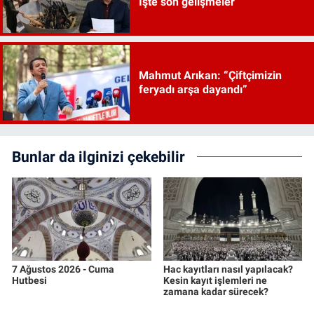
İşte son gelişmeler
Mahmut Arıkan: “Çiftçimizin
feryadı arşa dayandı”
Bunlar da ilginizi çekebilir
7 Ağustos 2026 - Cuma
Hac kayıtları nasıl yapılacak?
Hutbesi
Kesin kayıt işlemleri ne
zamana kadar sürecek?