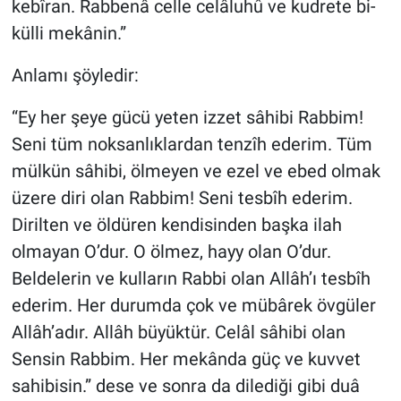
kebîran. Rabbenâ celle celâluhû ve kudrete bi-
külli mekânin.”
Anlamı şöyledir:
“Ey her şeye gücü yeten izzet sâhibi Rabbim!
Seni tüm noksanlıklardan tenzîh ederim. Tüm
mülkün sâhibi, ölmeyen ve ezel ve ebed olmak
üzere diri olan Rabbim! Seni tesbîh ederim.
Dirilten ve öldüren kendisinden başka ilah
olmayan O’dur. O ölmez, hayy olan O’dur.
Beldelerin ve kulların Rabbi olan Allâh’ı tesbîh
ederim. Her durumda çok ve mübârek övgüler
Allâh’adır. Allâh büyüktür. Celâl sâhibi olan
Sensin Rabbim. Her mekânda güç ve kuvvet
sahibisin.” dese ve sonra da dilediği gibi duâ