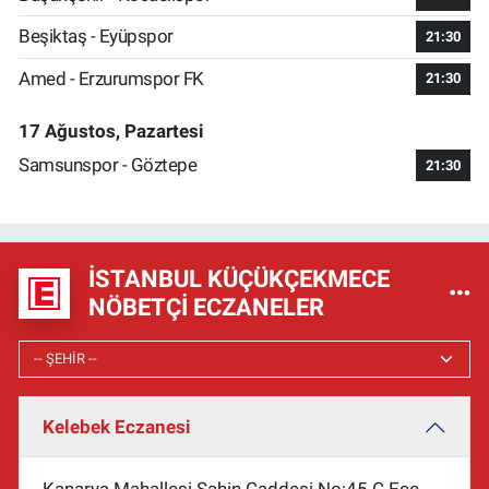
Beşiktaş - Eyüpspor
21:30
Amed - Erzurumspor FK
21:30
17 Ağustos, Pazartesi
Samsunspor - Göztepe
21:30
İSTANBUL KÜÇÜKÇEKMECE
NÖBETÇI ECZANELER
Kelebek Eczanesi
Kanarya Mahallesi Şahin Caddesi No:45 C Ece