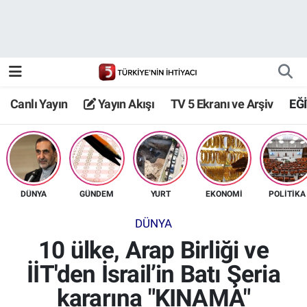
Canlı Yayın
Yayın Akışı
Canlı Yayın
Yayın Akışı
TV 5 Ekranı ve Arşiv
EĞ
TV 5 Ekranı ve Arşiv
DÜNYA
GÜNDEM
YURT
EKONOMİ
POLİTİKA
DÜNYA
10 ülke, Arap Birliği ve
İİT'den İsrail’in Batı Şeria
kararına "KINAMA"