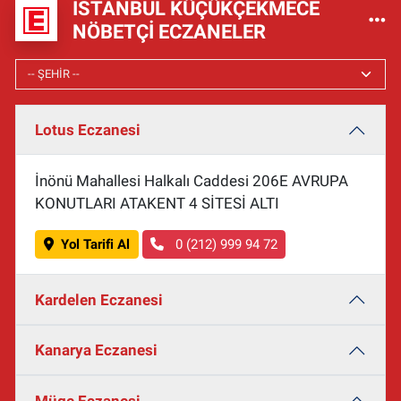
İSTANBUL KÜÇÜKÇEKMECE
NÖBETÇI ECZANELER
Lotus Eczanesi
İnönü Mahallesi Halkalı Caddesi 206E AVRUPA
KONUTLARI ATAKENT 4 SİTESİ ALTI
Yol Tarifi Al
0 (212) 999 94 72
Kardelen Eczanesi
Kanarya Eczanesi
Müge Eczanesi