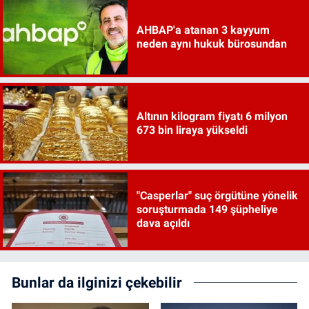
AHBAP'a atanan 3 kayyum
neden aynı hukuk bürosundan
Altının kilogram fiyatı 6 milyon
673 bin liraya yükseldi
"Casperlar" suç örgütüne yönelik
soruşturmada 149 şüpheliye
dava açıldı
Bunlar da ilginizi çekebilir