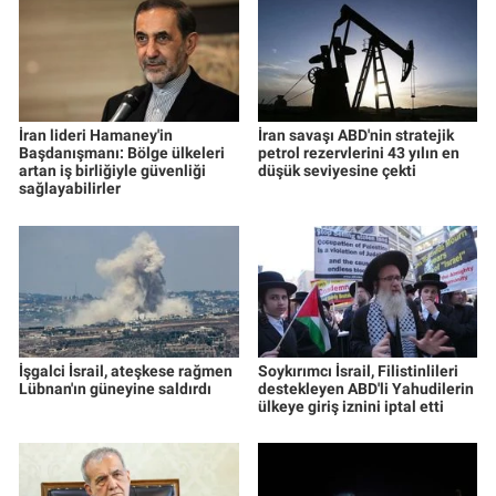
İran lideri Hamaney'in
İran savaşı ABD'nin stratejik
Başdanışmanı: Bölge ülkeleri
petrol rezervlerini 43 yılın en
artan iş birliğiyle güvenliği
düşük seviyesine çekti
sağlayabilirler
İşgalci İsrail, ateşkese rağmen
Soykırımcı İsrail, Filistinlileri
Lübnan'ın güneyine saldırdı
destekleyen ABD'li Yahudilerin
ülkeye giriş iznini iptal etti