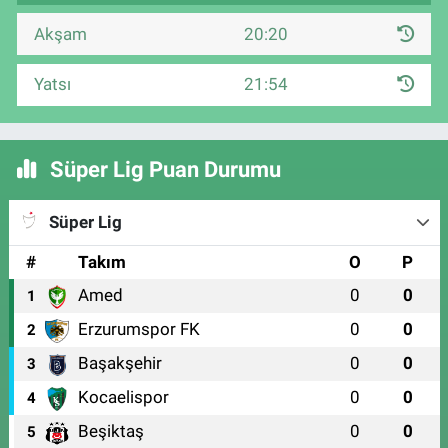
Akşam
20:20
Yatsı
21:54
Süper Lig Puan Durumu
Süper Lig
#
Takım
O
P
Amed
0
0
1
Erzurumspor FK
0
0
2
Başakşehir
0
0
3
Kocaelispor
0
0
4
Beşiktaş
0
0
5