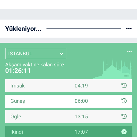
Yükleniyor...
İSTANBUL
Akşam vaktine kalan süre
01:26:11
İmsak
04:19
Güneş
06:00
Öğle
13:15
İkindi
17:07