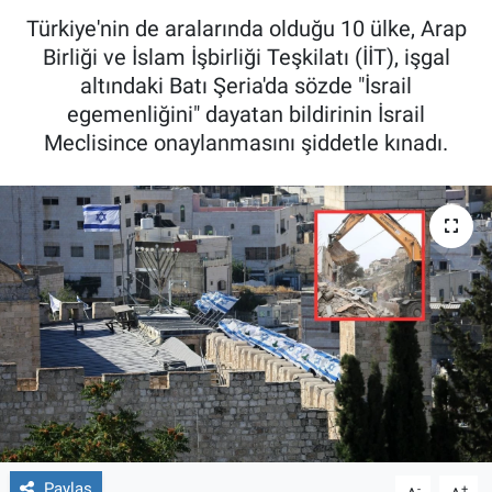
Türkiye'nin de aralarında olduğu 10 ülke, Arap
Birliği ve İslam İşbirliği Teşkilatı (İİT), işgal
altındaki Batı Şeria'da sözde "İsrail
egemenliğini" dayatan bildirinin İsrail
Meclisince onaylanmasını şiddetle kınadı.
Paylaş
-
+