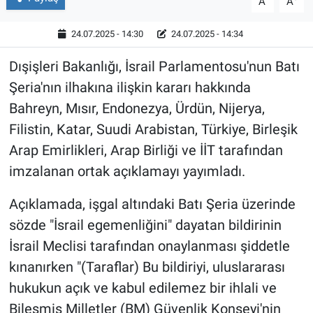
A
A
24.07.2025 - 14:30
24.07.2025 - 14:34
Dışişleri Bakanlığı, İsrail Parlamentosu'nun Batı
Şeria'nın ilhakına ilişkin kararı hakkında
Bahreyn, Mısır, Endonezya, Ürdün, Nijerya,
Filistin, Katar, Suudi Arabistan, Türkiye, Birleşik
Arap Emirlikleri, Arap Birliği ve İİT tarafından
imzalanan ortak açıklamayı yayımladı.
Açıklamada, işgal altındaki Batı Şeria üzerinde
sözde "İsrail egemenliğini" dayatan bildirinin
İsrail Meclisi tarafından onaylanması şiddetle
kınanırken "(Taraflar) Bu bildiriyi, uluslararası
hukukun açık ve kabul edilemez bir ihlali ve
Bileşmiş Milletler (BM) Güvenlik Konseyi'nin