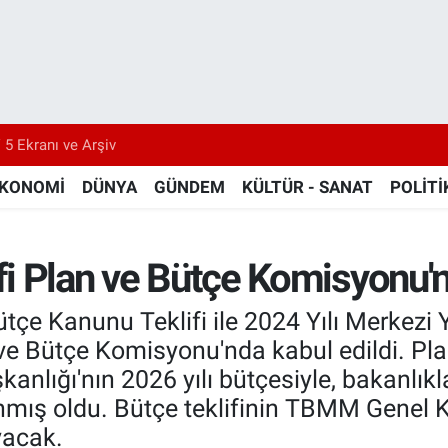
 5 Ekranı ve Arşiv
KONOMİ
DÜNYA
GÜNDEM
KÜLTÜR - SANAT
POLİTİ
ifi Plan ve Bütçe Komisyonu'n
ütçe Kanunu Teklifi ile 2024 Yılı Merkez
ve Bütçe Komisyonu'nda kabul edildi. Pl
nlığı'nın 2026 yılı bütçesiyle, bakanlıkl
ış oldu. Bütçe teklifinin TBMM Genel K
yacak.