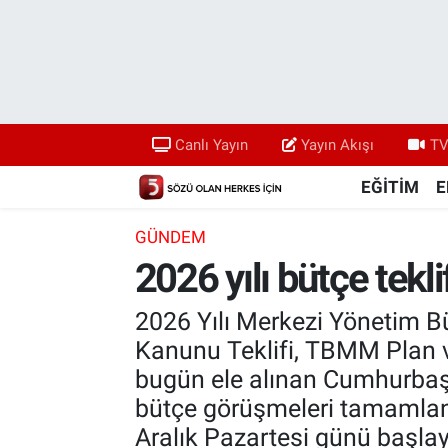
Canlı Yayın
Yayın Akışı
Canlı Yayın
Yayın Akışı
TV
TV 5 Ekranı ve Arşiv
EĞİTİM
E
GÜNDEM
2026 yılı bütçe tekl
2026 Yılı Merkezi Yönetim B
Kanunu Teklifi, TBMM Plan 
bugün ele alınan Cumhurbaşka
bütçe görüşmeleri tamamlanm
Aralık Pazartesi günü başla