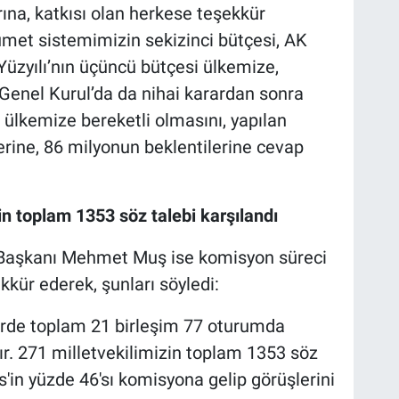
na, katkısı olan herkese teşekkür
et sistemimizin sekizinci bütçesi, AK
 Yüzyılı’nın üçüncü bütçesi ülkemize,
 Genel Kurul’da da nihai karardan sonra
 ülkemize bereketli olmasını, yapılan
erine, 86 milyonun beklentilerine cevap
n toplam 1353 söz talebi karşılandı
aşkanı Mehmet Muş ise komisyon süreci
kür ederek, şunları söyledi:
erde toplam 21 birleşim 77 oturumda
ır. 271 milletvekilimizin toplam 1353 söz
is'in yüzde 46'sı komisyona gelip görüşlerini