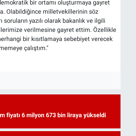
 demokratik bir ortamı oluşturmaya gayret
 Olabildiğince milletvekillerinin söz
 soruların yazılı olarak bakanlık ve ilgili
llerimize verilmesine gayret ettim. Özellikle
herhangi bir kısıtlamaya sebebiyet verecek
memeye çalıştım."
am fiyatı 6 milyon 673 bin liraya yükseldi