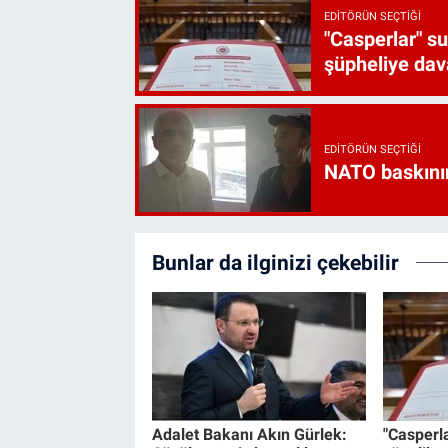
EDITÖRÜN SEÇTIĞI
"Casperlar" s
şüpheliye dava
EDITÖRÜN SEÇTIĞI
NATO baskını
Bunlar da ilginizi çekebilir
Adalet Bakanı Akın Gürlek:
"Casperl