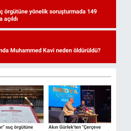
uç örgütüne yönelik soruşturmada 149
 açıldı
nda Muhammed Kavi neden öldürüldü?
ar" suç örgütüne
Akın Gürlek'ten "Çerçeve