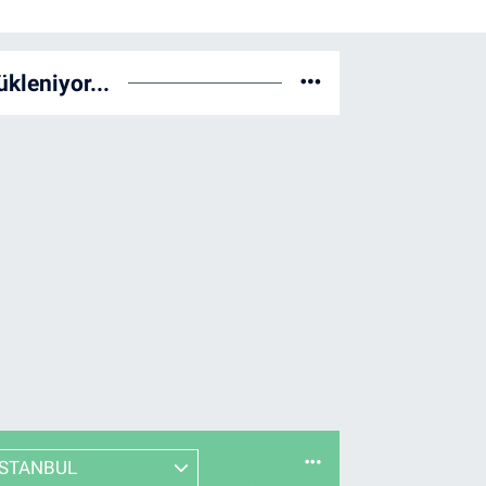
ükleniyor...
İSTANBUL