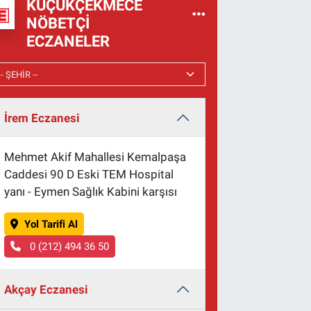
KÜÇÜKÇEKMECE
NÖBETÇI
ECZANELER
İrem Eczanesi
Mehmet Akif Mahallesi Kemalpaşa
Caddesi 90 D Eski TEM Hospital
yanı - Eymen Sağlık Kabini karşısı
Yol Tarifi Al
0 (212) 494 36 50
Akçay Eczanesi