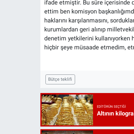
ifade etmiştir. Bu süre içerisinde
ettim ben komisyon başkanlığımda.
haklarını karşılanmasını, sordukları
kurumlardan geri alınıp milletveki
denetim yetkilerini kullanıyorken 
hiçbir şeye müsaade etmedim, et
Bütçe teklifi
EDITÖRÜN SEÇTIĞI
Altının kilogr