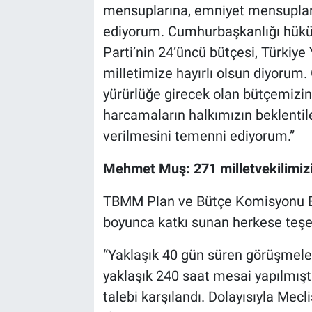
mensuplarına, emniyet mensupları
ediyorum. Cumhurbaşkanlığı hüküm
Parti’nin 24’üncü bütçesi, Türkiye
milletimize hayırlı olsun diyorum.
yürürlüğe girecek olan bütçemizin
harcamaların halkımızın beklentil
verilmesini temenni ediyorum.”
Mehmet Muş: 271 milletvekilimizi
TBMM Plan ve Bütçe Komisyonu B
boyunca katkı sunan herkese teşek
“Yaklaşık 40 gün süren görüşmel
yaklaşık 240 saat mesai yapılmışt
talebi karşılandı. Dolayısıyla Mecl