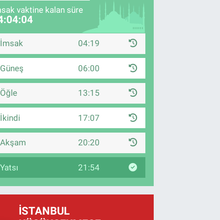
sak vaktine kalan süre
4:04:03
İmsak
04:19
Güneş
06:00
Öğle
13:15
İkindi
17:07
Akşam
20:20
Yatsı
21:54
İSTANBUL