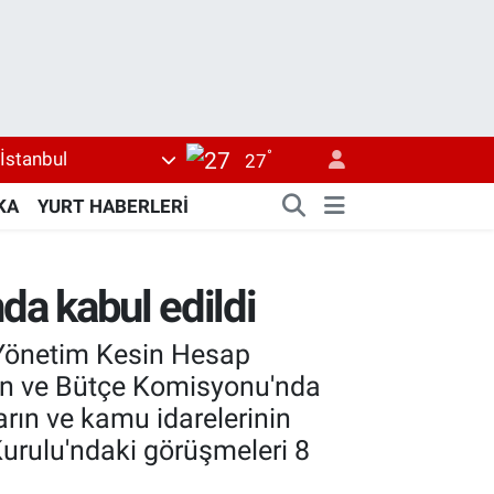
°
İstanbul
27
KA
YURT HABERLERİ
da kabul edildi
i Yönetim Kesin Hesap
an ve Bütçe Komisyonu'nda
arın ve kamu idarelerinin
urulu'ndaki görüşmeleri 8