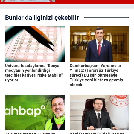
Bunlar da ilginizi çekebilir
Üniversite adaylarına "Sosyal
Cumhurbaşkanı Yardımcısı
medyanın yönlendirdiği
Yılmaz: (Terörsüz Türkiye
tercihler kariyeri riske atabilir"
süreci) Bu işin bitmesiyle
uyarısı
Türkiye yeni bir faza geçmiş
olacak
AHBAP'a atanan 3 kayyum
Adalet Bakanı Gürlek, Van ve