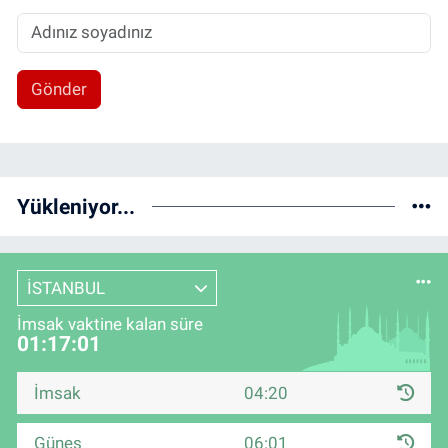
Gönder
Yükleniyor...
İSTANBUL
İmsak vaktine kalan süre
01:17:00
İmsak
04:20
Güneş
06:01