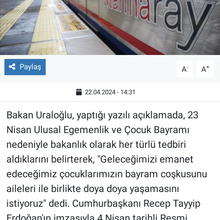
Paylaş
-
+
A
A
22.04.2024 - 14:31
Bakan Uraloğlu, yaptığı yazılı açıklamada, 23
Nisan Ulusal Egemenlik ve Çocuk Bayramı
nedeniyle bakanlık olarak her türlü tedbiri
aldıklarını belirterek, "Geleceğimizi emanet
edeceğimiz çocuklarımızın bayram coşkusunu
aileleri ile birlikte doya doya yaşamasını
istiyoruz" dedi. Cumhurbaşkanı Recep Tayyip
Erdoğan'ın imzasıyla 4 Nisan tarihli Resmi