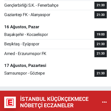
Gençlerbirliği S.K. - Fenerbahçe
21:30
Gaziantep FK - Alanyaspor
21:30
16 Ağustos, Pazar
Başakşehir - Kocaelispor
19:00
Beşiktaş - Eyüpspor
21:30
Amed - Erzurumspor FK
21:30
17 Ağustos, Pazartesi
Samsunspor - Göztepe
21:30
İSTANBUL KÜÇÜKÇEKMECE
NÖBETÇI ECZANELER