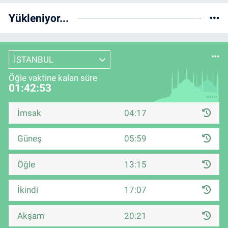
Yükleniyor...
İSTANBUL
Öğle vaktine kalan süre
01:42:52
İmsak
04:17
Güneş
05:59
Öğle
13:15
İkindi
17:07
Akşam
20:21