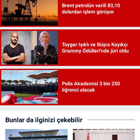
Brent petrolün varili 83,10
dolardan işlem görüyor
Toygar Işıklı ve Büşra Kayıkçı
Grammy Ödülleri'nde jüri oldu
Polis Akademisi 3 bin 250
öğrenci alacak
Bunlar da ilginizi çekebilir