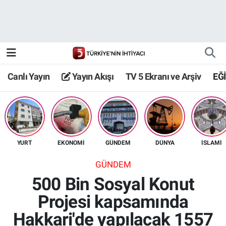
Canlı Yayın
Yayın Akışı
Canlı Yayın
Yayın Akışı
TV 5 Ekranı ve Arşiv
EĞ
TV 5 Ekranı ve Arşiv
YURT
EKONOMİ
GÜNDEM
DÜNYA
İSLAMİ
GÜNDEM
500 Bin Sosyal Konut
Projesi kapsamında
Hakkari'de yapılacak 1557