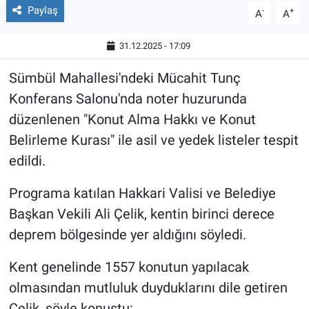
Paylaş
-
+
A
A
31.12.2025 - 17:09
Sümbül Mahallesi'ndeki Mücahit Tunç
Konferans Salonu'nda noter huzurunda
düzenlenen "Konut Alma Hakkı ve Konut
Belirleme Kurası" ile asil ve yedek listeler tespit
edildi.
Programa katılan Hakkari Valisi ve Belediye
Başkan Vekili Ali Çelik, kentin birinci derece
deprem bölgesinde yer aldığını söyledi.
Kent genelinde 1557 konutun yapılacak
olmasından mutluluk duyduklarını dile getiren
Çelik, şöyle konuştu: