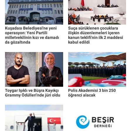
Kuşadası Belediyesi'ne yeni
Suça sürüklenen çocuklara
operasyon: Yeni Partili
ilişkin düzenlemeleri içeren
milletvekilinin kızı ve damadı
kanun teklifi'nin ilk 2 maddesi
da gözaltında
kabul edildi
Toygar Işıklı ve Büşra Kayıkçı
Polis Akademisi 3 bin 250
Grammy Ödülleri'nde jüri oldu
öğrenci alacak