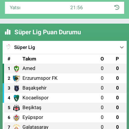
Yatsı
21:56
Süper Lig Puan Durumu
Süper Lig
#
Takım
O
P
Amed
0
0
1
Erzurumspor FK
0
0
2
Başakşehir
0
0
3
Kocaelispor
0
0
4
Beşiktaş
0
0
5
Eyüpspor
0
0
6
Galatasaray
0
0
7