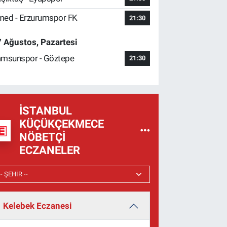
ed - Erzurumspor FK
21:30
 Ağustos, Pazartesi
msunspor - Göztepe
21:30
İSTANBUL
KÜÇÜKÇEKMECE
NÖBETÇI
ECZANELER
Kelebek Eczanesi