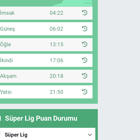
İmsak
04:22
Güneş
06:02
Öğle
13:15
İkindi
17:06
Akşam
20:18
Yatsı
21:50
Süper Lig Puan Durumu
Süper Lig