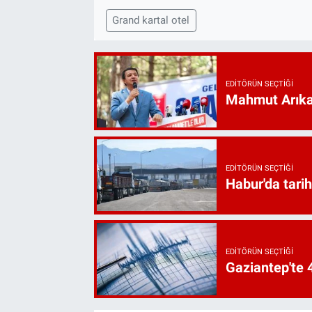
Grand kartal otel
EDITÖRÜN SEÇTIĞI
Mahmut Arıkan
EDITÖRÜN SEÇTIĞI
Habur'da tarih
EDITÖRÜN SEÇTIĞI
Gaziantep'te