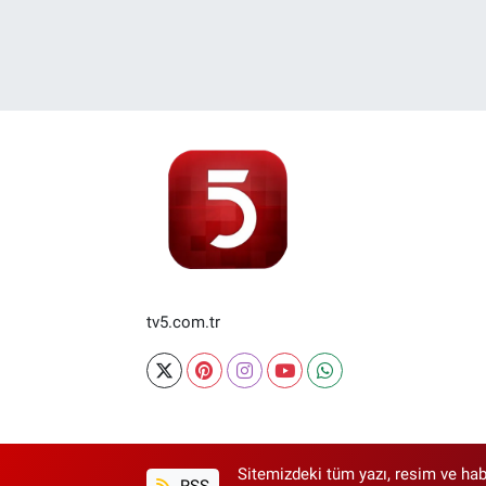
tv5.com.tr
Sitemizdeki tüm yazı, resim ve hab