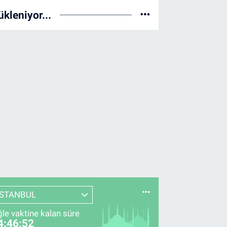
ükleniyor...
İSTANBUL
le vaktine kalan süre
4:46:51