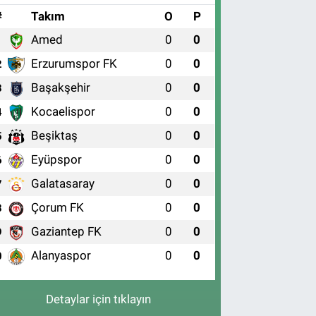
#
Takım
O
P
Amed
0
0
1
Erzurumspor FK
0
0
2
Başakşehir
0
0
3
Kocaelispor
0
0
4
Beşiktaş
0
0
5
Eyüpspor
0
0
6
Galatasaray
0
0
7
Çorum FK
0
0
8
Gaziantep FK
0
0
9
Alanyaspor
0
0
0
Detaylar için tıklayın