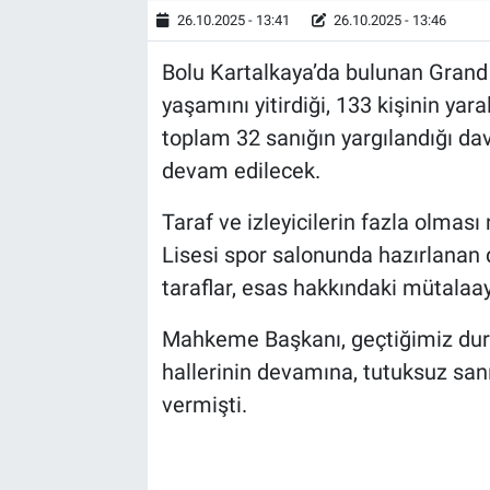
26.10.2025 - 13:41
26.10.2025 - 13:46
Bolu Kartalkaya’da bulunan Grand K
yaşamını yitirdiği, 133 kişinin yara
toplam 32 sanığın yargılandığı d
devam edilecek.
Taraf ve izleyicilerin fazla olmas
Lisesi spor salonunda hazırlanan
taraflar, esas hakkındaki mütalaa
Mahkeme Başkanı, geçtiğimiz duru
hallerinin devamına, tutuksuz sa
vermişti.