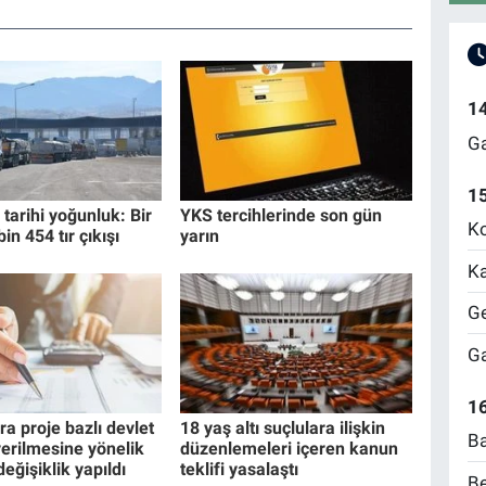
1
Ga
1
tarihi yoğunluk: Bir
YKS tercihlerinde son gün
Ko
in 454 tır çıkışı
yarın
Ka
Ge
Ga
16
ra proje bazlı devlet
18 yaş altı suçlulara ilişkin
Ba
verilmesine yönelik
düzenlemeleri içeren kanun
eğişiklik yapıldı
teklifi yasalaştı
Be