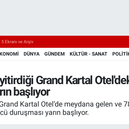
 5 Ekranı ve Arşiv
KONOMİ
DÜNYA
GÜNDEM
KÜLTÜR - SANAT
POLİTİ
yitirdiği Grand Kartal Otel'd
ın başlıyor
rand Kartal Otel’de meydana gelen ve 78 
cü duruşması yarın başlıyor.