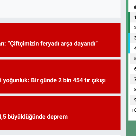
: “Çiftçimizin feryadı arşa dayandı”
i yoğunluk: Bir günde 2 bin 454 tır çıkışı
1
 4,5 büyüklüğünde deprem