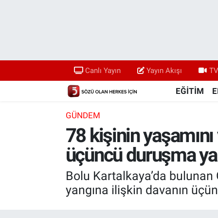
Canlı Yayın
Yayın Akışı
Canlı Yayın
Yayın Akışı
TV
TV 5 Ekranı ve Arşiv
EĞİTİM
E
GÜNDEM
78 kişinin yaşamını 
üçüncü duruşma yar
Bolu Kartalkaya’da bulunan G
yangına ilişkin davanın üçün