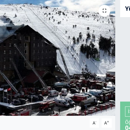
Y
Öğ
-
+
A
A
0