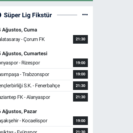
Süper Lig Fikstür
4 Ağustos, Cuma
latasaray - Çorum FK
21:30
5 Ağustos, Cumartesi
nyaspor - Rizespor
19:00
sımpaşa - Trabzonspor
19:00
nçlerbirliği S.K. - Fenerbahçe
21:30
ziantep FK - Alanyaspor
21:30
 Ağustos, Pazar
şakşehir - Kocaelispor
19:00
şiktaş - Eyüpspor
21:30