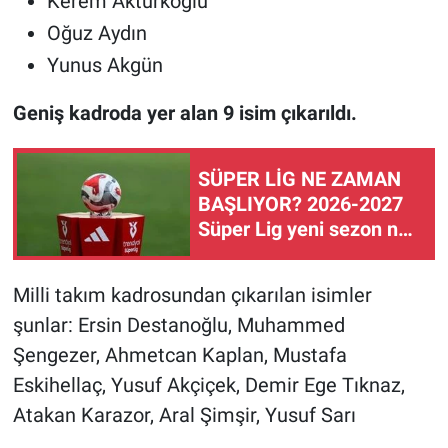
Kerem Aktürkoğlu
Oğuz Aydın
Yunus Akgün
Geniş kadroda yer alan 9 isim çıkarıldı.
SÜPER LİG NE ZAMAN
BAŞLIYOR? 2026-2027
Süper Lig yeni sezon ne
zaman başlayacak, ilk
maç hangi tarihte?
Milli takım kadrosundan çıkarılan isimler
şunlar: Ersin Destanoğlu, Muhammed
Şengezer, Ahmetcan Kaplan, Mustafa
Eskihellaç, Yusuf Akçiçek, Demir Ege Tıknaz,
Atakan Karazor, Aral Şimşir, Yusuf Sarı