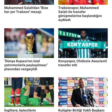
Muhammed Salah'dan "Bize
Trabzonspor, Muhammed
her yer Trabzon" mesajı
Salah ile transfer
görüşmelerine başlandığını
açıkladı
"Dünya Kupası'nın özel
Konyaspor, Chidozie Awaziem'i
yatırımcılarla paylaşılması"
transfer etti
planından vazgeçildi
İngiltere, kalecilerin
Kulüpler Birliği Vakfı Başkanı