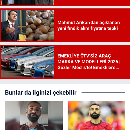
incelenecek"
Mahmut Arıkan'dan açıklanan
yeni fındık alım fiyatına tepki
EMEKLİYE ÖTV’SİZ ARAÇ
MARKA VE MODELLERİ 2026 |
Gözler Meclis'te! Emeklilere
ÖTV’siz araç çıkacak mı, şartları
ne?
Bunlar da ilginizi çekebilir