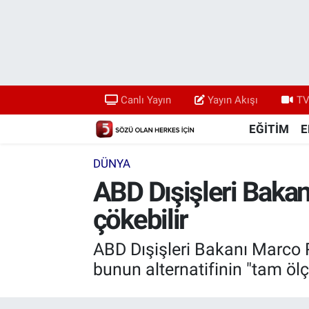
Canlı Yayın
Yayın Akışı
Canlı Yayın
Yayın Akışı
TV
TV 5 Ekranı ve Arşiv
EĞİTİM
E
DÜNYA
ABD Dışişleri Bakanı
çökebilir
ABD Dışişleri Bakanı Marco R
bunun alternatifinin "tam ölçe