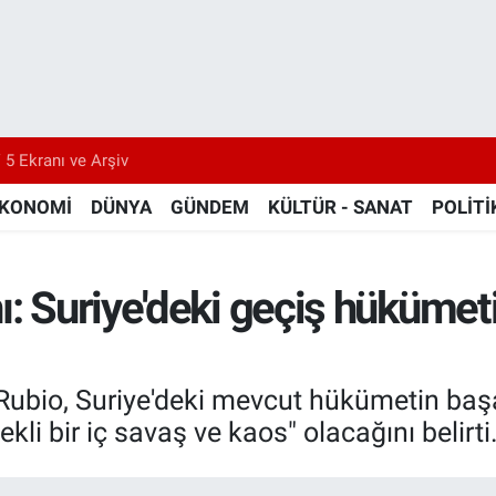
 5 Ekranı ve Arşiv
KONOMİ
DÜNYA
GÜNDEM
KÜLTÜR - SANAT
POLİTİ
: Suriye'deki geçiş hükümeti
ubio, Suriye'deki mevcut hükümetin başarı
kli bir iç savaş ve kaos" olacağını belirti