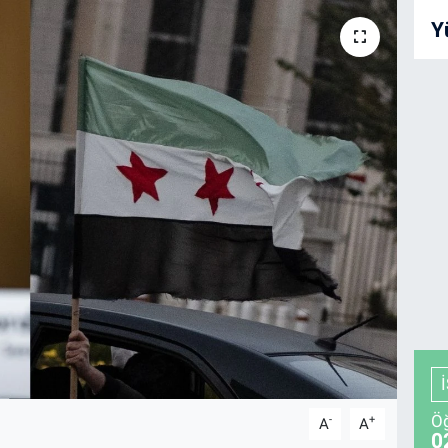
Y
Öğ
-
+
A
A
0