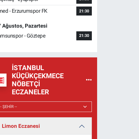
ed - Erzurumspor FK
21:30
 Ağustos, Pazartesi
msunspor - Göztepe
21:30
İSTANBUL
KÜÇÜKÇEKMECE
NÖBETÇI
ECZANELER
Limon Eczanesi