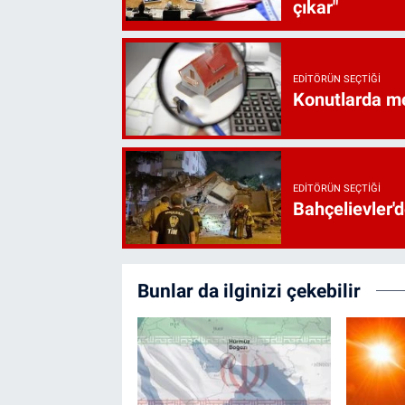
çıkar"
EDITÖRÜN SEÇTIĞI
Konutlarda me
EDITÖRÜN SEÇTIĞI
Bahçelievler'd
Bunlar da ilginizi çekebilir