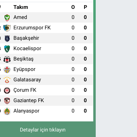
#
Takım
O
P
Amed
0
0
1
Erzurumspor FK
0
0
2
Başakşehir
0
0
3
Kocaelispor
0
0
4
Beşiktaş
0
0
5
Eyüpspor
0
0
6
Galatasaray
0
0
7
Çorum FK
0
0
8
Gaziantep FK
0
0
9
Alanyaspor
0
0
0
Detaylar için tıklayın