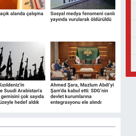
açık alanda çalışma
Sosyal medya fenomeni canlı
yayında vurularak öldürüldü
Kızıldeniz'in
Ahmed Şara, Mazlum Abdi’yi
e Suudi Arabistan'a
Şam’da kabul etti: SDG’nin
l gemisini çok sayıda
devlet kurumlarına
füzeyle hedef aldık
entegrasyonu ele alındı