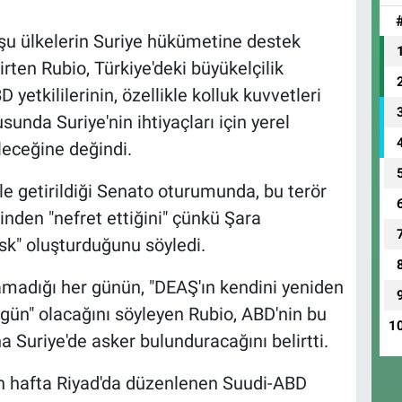
mşu ülkelerin Suriye hükümetine destek
rten Rubio, Türkiye'deki büyükelçilik
yetkililerinin, özellikle kolluk kuvvetleri
sunda Suriye'nin ihtiyaçları için yerel
leceğine değindi.
dile getirildiği Senato oturumunda, bu terör
den "nefret ettiğini" çünkü Şara
isk" oluşturduğunu söyledi.
amadığı her günün, "DEAŞ'ın kendini yeniden
r gün" olacağını söyleyen Rubio, ABD'nin bu
1
a Suriye'de asker bulunduracağını belirtti.
 hafta Riyad'da düzenlenen Suudi-ABD