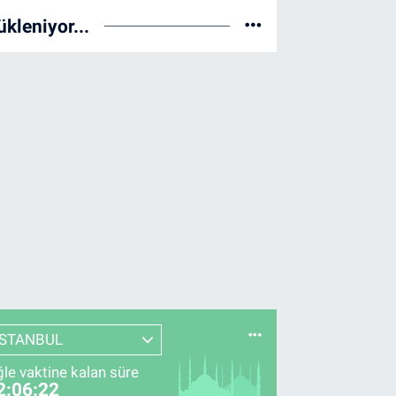
ükleniyor...
İSTANBUL
le vaktine kalan süre
2:06:21