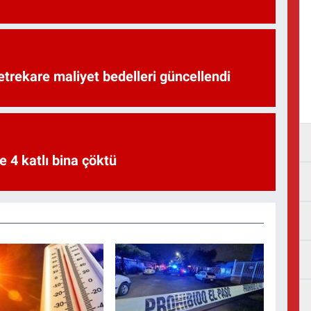
trekare maliyet bedelleri güncellendi
e 4 katlı bina çöktü