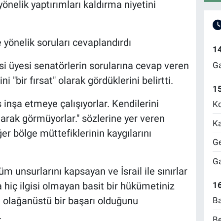
önelik yaptırımları kaldırma niyetini
ine yönelik soruları cevaplandırdı
1
si üyesi senatörlerin sorularına cevap veren
Ga
"bir fırsat" olarak gördüklerini belirtti.
1
 inşa etmeye çalışıyorlar. Kendilerini
Ko
larak görmüyorlar." sözlerine yer veren
Ka
er bölge müttefiklerinin kaygılarını
Ge
Ga
m unsurlarını kapsayan ve İsrail ile sınırlar
hiç ilgisi olmayan basit bir hükümetiniz
16
in olağanüstü bir başarı olduğunu
Ba
.
Be