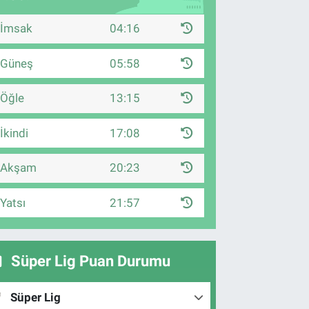
İmsak
04:16
Güneş
05:58
Öğle
13:15
İkindi
17:08
Akşam
20:23
Yatsı
21:57
Süper Lig Puan Durumu
Süper Lig