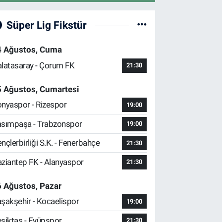
Süper Lig Fikstür
4 Ağustos, Cuma
latasaray - Çorum FK
21:30
5 Ağustos, Cumartesi
nyaspor - Rizespor
19:00
sımpaşa - Trabzonspor
19:00
nçlerbirliği S.K. - Fenerbahçe
21:30
ziantep FK - Alanyaspor
21:30
 Ağustos, Pazar
şakşehir - Kocaelispor
19:00
şiktaş - Eyüpspor
21:30