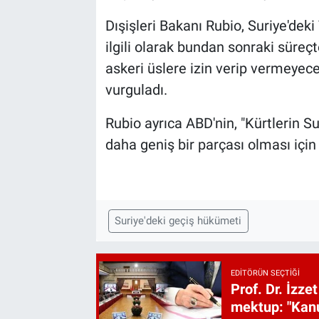
Dışişleri Bakanı Rubio, Suriye'deki
ilgili olarak bundan sonraki süreç
askeri üslere izin verip vermeyece
vurguladı.
Rubio ayrıca ABD'nin, "Kürtlerin S
daha geniş bir parçası olması için ç
Suriye'deki geçiş hükümeti
EDITÖRÜN SEÇTIĞI
Prof. Dr. İzz
mektup: "Kanu