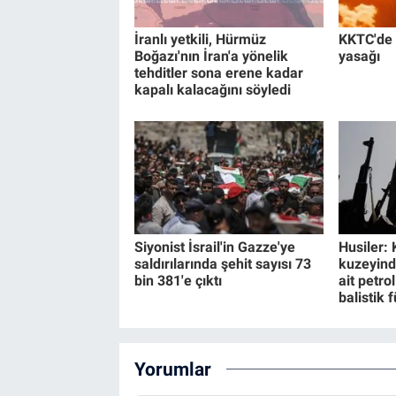
İranlı yetkili, Hürmüz
KKTC'de 
Boğazı'nın İran'a yönelik
yasağı
tehditler sona erene kadar
kapalı kalacağını söyledi
Siyonist İsrail'in Gazze'ye
Husiler: 
saldırılarında şehit sayısı 73
kuzeyind
bin 381'e çıktı
ait petro
balistik 
Yorumlar