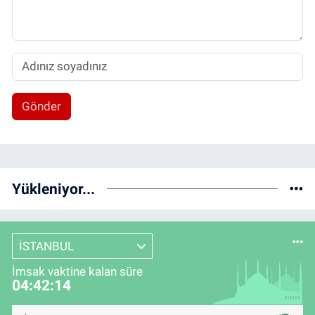
Gönder
Yükleniyor...
İSTANBUL
İmsak vaktine kalan süre
04:42:14