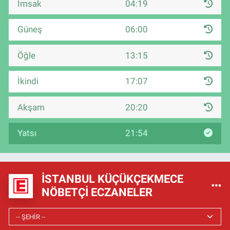
İmsak
04:19
Güneş
06:00
Öğle
13:15
İkindi
17:07
Akşam
20:20
Yatsı
21:54
İSTANBUL KÜÇÜKÇEKMECE
NÖBETÇI ECZANELER