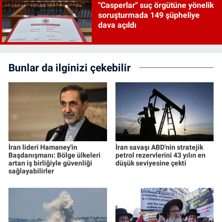
"Casperlar" suç örgütüne yönelik
soruşturmada 149 şüpheliye
dava açıldı
Bunlar da ilginizi çekebilir
İran lideri Hamaney'in
İran savaşı ABD'nin stratejik
Başdanışmanı: Bölge ülkeleri
petrol rezervlerini 43 yılın en
artan iş birliğiyle güvenliği
düşük seviyesine çekti
sağlayabilirler