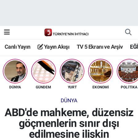
Canlı Yayın
Yayın Akışı
Canlı Yayın
Yayın Akışı
TV 5 Ekranı ve Arşiv
EĞ
TV 5 Ekranı ve Arşiv
DÜNYA
GÜNDEM
YURT
EKONOMİ
POLİTİKA
DÜNYA
ABD'de mahkeme, düzensiz
göçmenlerin sınır dışı
edilmesine ilişkin