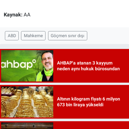
Kaynak:
AA
ABD
Mahkeme
Göçmen sınır dışı
AHBAP'a atanan 3 kayyum
neden aynı hukuk bürosundan
Altının kilogram fiyatı 6 milyon
673 bin liraya yükseldi