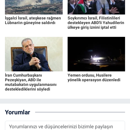
İşgalci İsrail, ateşkese rağmen
Soykırımcı İsrail, Filistinlileri
Lübnan'ın güneyine saldırdı
destekleyen ABD'li Yahudilerin
ülkeye giriş iznini iptal etti
İran Cumhurbaşkanı
Yemen ordusu, Husilere
Pezeşkiyan, ABD ile
yönelik operasyon düzenledi
mutabakatın uygulanmasını
desteklediklerini söyledi
Yorumlar