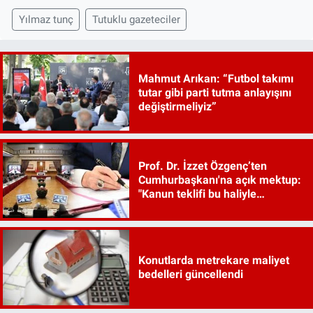
Yılmaz tunç
Tutuklu gazeteciler
Mahmut Arıkan: “Futbol takımı
tutar gibi parti tutma anlayışını
değiştirmeliyiz”
Prof. Dr. İzzet Özgenç’ten
Cumhurbaşkanı'na açık mektup:
"Kanun teklifi bu haliyle
kanunlaşırsa kaos çıkar"
Konutlarda metrekare maliyet
bedelleri güncellendi