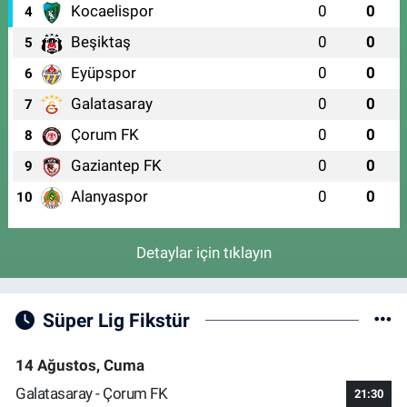
Kocaelispor
0
0
4
Beşiktaş
0
0
5
Eyüpspor
0
0
6
Galatasaray
0
0
7
Çorum FK
0
0
8
Gaziantep FK
0
0
9
Alanyaspor
0
0
10
Detaylar için tıklayın
Süper Lig Fikstür
14 Ağustos, Cuma
Galatasaray - Çorum FK
21:30