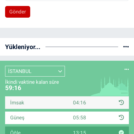
Gönder
Yükleniyor...
İSTANBUL
İkindi vaktine kalan süre
59:15
İmsak
04:16
Güneş
05:58
Öğle
13:15