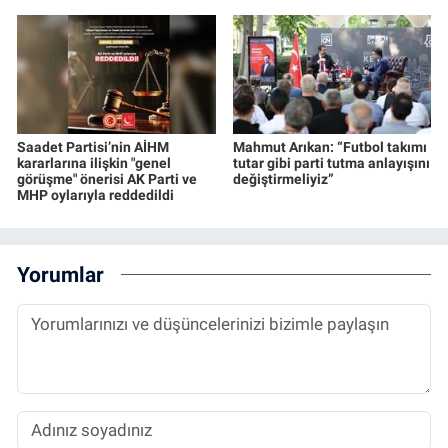
Saadet Partisi’nin AİHM
Mahmut Arıkan: “Futbol takımı
kararlarına ilişkin "genel
tutar gibi parti tutma anlayışını
görüşme" önerisi AK Parti ve
değiştirmeliyiz”
MHP oylarıyla reddedildi
Yorumlar