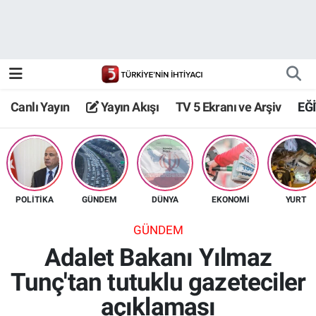
Canlı Yayın
Yayın Akışı
Canlı Yayın
Yayın Akışı
TV 5 Ekranı ve Arşiv
EĞ
TV 5 Ekranı ve Arşiv
POLİTİKA
GÜNDEM
DÜNYA
EKONOMİ
YURT
GÜNDEM
Adalet Bakanı Yılmaz
Tunç'tan tutuklu gazeteciler
açıklaması