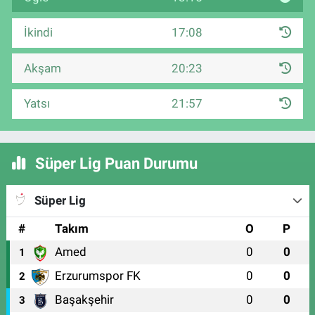
İkindi
17:08
Akşam
20:23
Yatsı
21:57
Süper Lig Puan Durumu
Süper Lig
#
Takım
O
P
Amed
0
0
1
Erzurumspor FK
0
0
2
Başakşehir
0
0
3