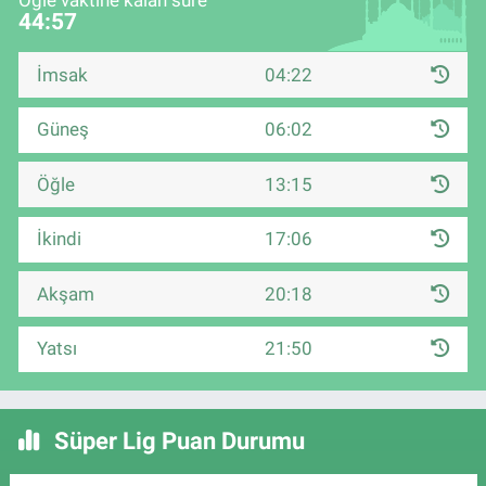
Öğle vaktine kalan süre
44:57
İmsak
04:22
Güneş
06:02
Öğle
13:15
İkindi
17:06
Akşam
20:18
Yatsı
21:50
Süper Lig Puan Durumu