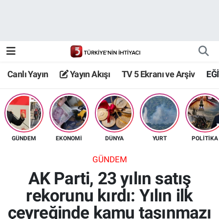
Canlı Yayın
Yayın Akışı
Canlı Yayın
Yayın Akışı
TV 5 Ekranı ve Arşiv
EĞ
TV 5 Ekranı ve Arşiv
GÜNDEM
EKONOMİ
DÜNYA
YURT
POLİTİKA
GÜNDEM
AK Parti, 23 yılın satış
rekorunu kırdı: Yılın ilk
çeyreğinde kamu taşınmazı