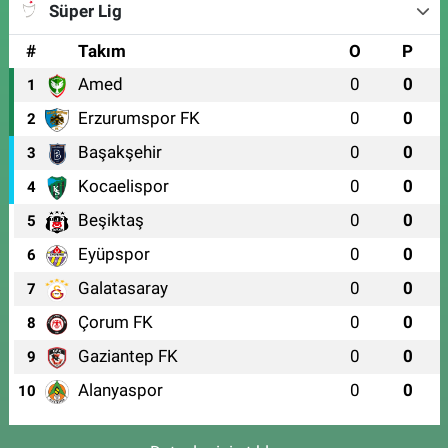
Süper Lig
#
Takım
O
P
Amed
0
0
1
Erzurumspor FK
0
0
2
Başakşehir
0
0
3
Kocaelispor
0
0
4
Beşiktaş
0
0
5
Eyüpspor
0
0
6
Galatasaray
0
0
7
Çorum FK
0
0
8
Gaziantep FK
0
0
9
Alanyaspor
0
0
10