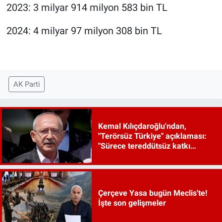
2023: 3 milyar 914 milyon 583 bin TL
2024: 4 milyar 97 milyon 308 bin TL
AK Parti
Kemal Kılıçdaroğlu'ndan,
"Terörsüz Türkiye" açıklaması:
"Sürece tereddütsüz katkı
vereceğiz"
Çerçeve Yasa bugün Meclis'te!
İşte son gelişmeler