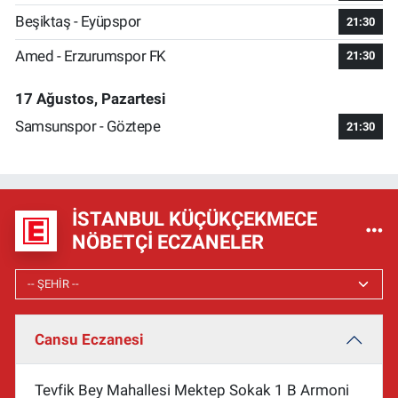
Beşiktaş - Eyüpspor
21:30
Amed - Erzurumspor FK
21:30
17 Ağustos, Pazartesi
Samsunspor - Göztepe
21:30
İSTANBUL KÜÇÜKÇEKMECE
NÖBETÇI ECZANELER
Cansu Eczanesi
Tevfik Bey Mahallesi Mektep Sokak 1 B Armoni