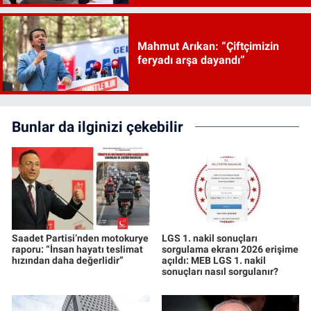
Mahmut Arıkan: “Çiftçimizin
feryadı arşa dayandı”
Bunlar da ilginizi çekebilir
Saadet Partisi’nden motokurye
LGS 1. nakil sonuçları
raporu: “İnsan hayatı teslimat
sorgulama ekranı 2026 erişime
hızından daha değerlidir”
açıldı: MEB LGS 1. nakil
sonuçları nasıl sorgulanır?