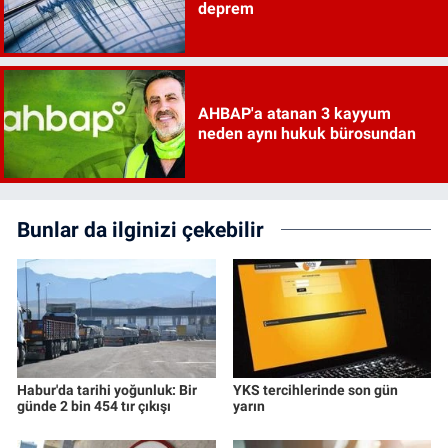
deprem
AHBAP'a atanan 3 kayyum
neden aynı hukuk bürosundan
Bunlar da ilginizi çekebilir
Habur'da tarihi yoğunluk: Bir
YKS tercihlerinde son gün
günde 2 bin 454 tır çıkışı
yarın