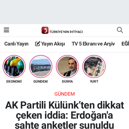
Canlı Yayın
Yayın Akışı
Canlı Yayın
Yayın Akışı
TV 5 Ekranı ve Arşiv
EĞ
TV 5 Ekranı ve Arşiv
EKONOMİ
GÜNDEM
DÜNYA
YURT
GÜNDEM
AK Partili Külünk’ten dikkat
çeken iddia: Erdoğan'a
sahte anketler sunuldu