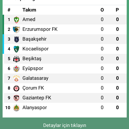
#
Takım
O
P
Amed
0
0
1
Erzurumspor FK
0
0
2
Başakşehir
0
0
3
Kocaelispor
0
0
4
Beşiktaş
0
0
5
Eyüpspor
0
0
6
Galatasaray
0
0
7
Çorum FK
0
0
8
Gaziantep FK
0
0
9
Alanyaspor
0
0
10
Detaylar için tıklayın