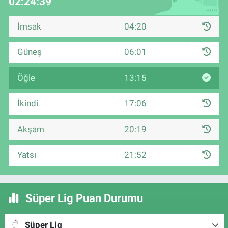
02:24:39
İmsak
04:20
Güneş
06:01
Öğle
13:15
İkindi
17:06
Akşam
20:19
Yatsı
21:52
Süper Lig Puan Durumu
Süper Lig