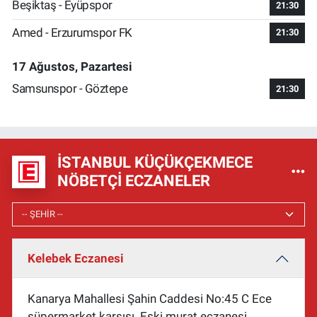
Beşiktaş - Eyüpspor
21:30
Amed - Erzurumspor FK
21:30
17 Ağustos, Pazartesi
Samsunspor - Göztepe
21:30
İSTANBUL KÜÇÜKÇEKMECE
NÖBETÇI ECZANELER
Kelebek Eczanesi
Kanarya Mahallesi Şahin Caddesi No:45 C Ece
süpermarket karşısı. Eski murat eczanesi.