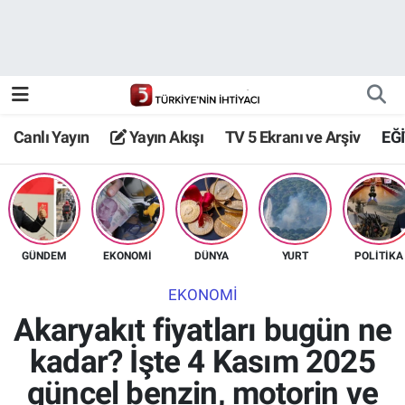
Canlı Yayın
Yayın Akışı
Canlı Yayın
Yayın Akışı
TV 5 Ekranı ve Arşiv
EĞ
TV 5 Ekranı ve Arşiv
GÜNDEM
EKONOMİ
DÜNYA
YURT
POLİTİKA
EKONOMİ
Akaryakıt fiyatları bugün ne
kadar? İşte 4 Kasım 2025
güncel benzin, motorin ve