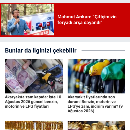
Mahmut Arıkan: “Çiftçimizin
feryadı arşa dayandı”
Bunlar da ilginizi çekebilir
Akaryakıta zam kapıda: İşte 10
Akaryakıt fiyatlarında son
Ağustos 2026 güncel benzin,
durum! Benzin, motorin ve
motorin ve LPG fiyatları
LPG'ye zam, indirim var mı? (9
Ağustos 2026)