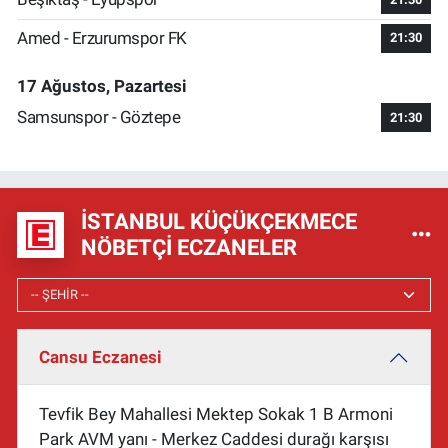
Amed - Erzurumspor FK
21:30
17 Ağustos, Pazartesi
Samsunspor - Göztepe
21:30
İSTANBUL KÜÇÜKÇEKMECE
NÖBETÇI ECZANELER
Cansu Eczanesi
Tevfik Bey Mahallesi Mektep Sokak 1 B Armoni
Park AVM yanı - Merkez Caddesi durağı karşısı