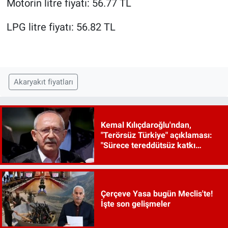
Motorin litre fiyatı: 56.77 TL
LPG litre fiyatı: 56.82 TL
Akaryakıt fiyatları
Kemal Kılıçdaroğlu'ndan,
"Terörsüz Türkiye" açıklaması:
"Sürece tereddütsüz katkı
vereceğiz"
Çerçeve Yasa bugün Meclis'te!
İşte son gelişmeler