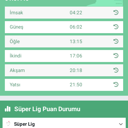
İmsak
04:22
Güneş
06:02
Öğle
13:15
İkindi
17:06
Akşam
20:18
Yatsı
21:50
Süper Lig Puan Durumu
Süper Lig