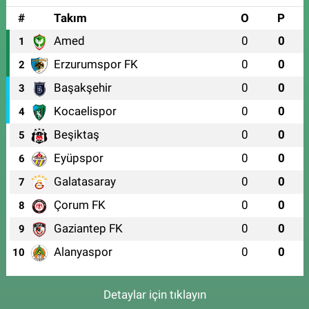
#
Takım
O
P
Amed
0
0
1
Erzurumspor FK
0
0
2
Başakşehir
0
0
3
Kocaelispor
0
0
4
Beşiktaş
0
0
5
Eyüpspor
0
0
6
Galatasaray
0
0
7
Çorum FK
0
0
8
Gaziantep FK
0
0
9
Alanyaspor
0
0
10
Detaylar için tıklayın