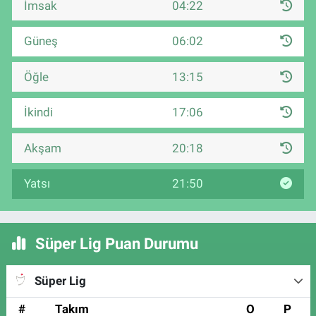
İmsak
04:22
Güneş
06:02
Öğle
13:15
İkindi
17:06
Akşam
20:18
Yatsı
21:50
Süper Lig Puan Durumu
Süper Lig
#
Takım
O
P