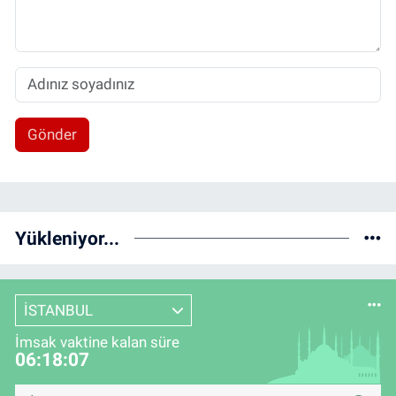
Gönder
Yükleniyor...
İSTANBUL
İmsak vaktine kalan süre
06:18:07