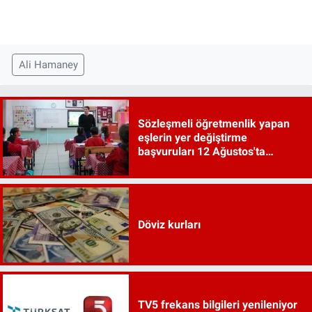
Ali Hamaney
Sözleşmeli öğretmenlik yapan
eşlerin yer değiştirme
başvuruları 12 Ağustos'ta
başlayacak
Döviz kurları
TV5 frekans bilgileri yenileniyor