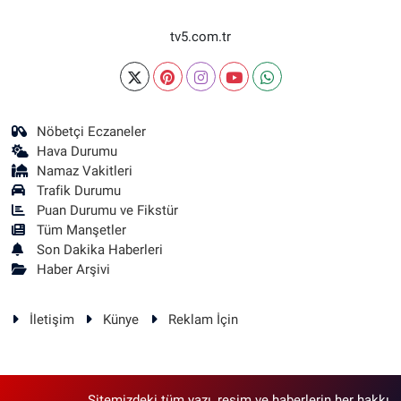
tv5.com.tr
Nöbetçi Eczaneler
Hava Durumu
Namaz Vakitleri
Trafik Durumu
Puan Durumu ve Fikstür
Tüm Manşetler
Son Dakika Haberleri
Haber Arşivi
İletişim
Künye
Reklam İçin
Sitemizdeki tüm yazı, resim ve haberlerin her hakkı