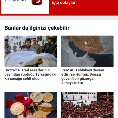
işte detaylar
Bunlar da ilginizi çekebilir
Gazze'de İsrail askerlerinin
İran: ABD ablukayı devam
başından vurduğu 13 yaşındaki
ettirirse Hürmüz Boğazı
kız çocuğu şehit oldu
güvenli bir güzergah
olmayacaktır