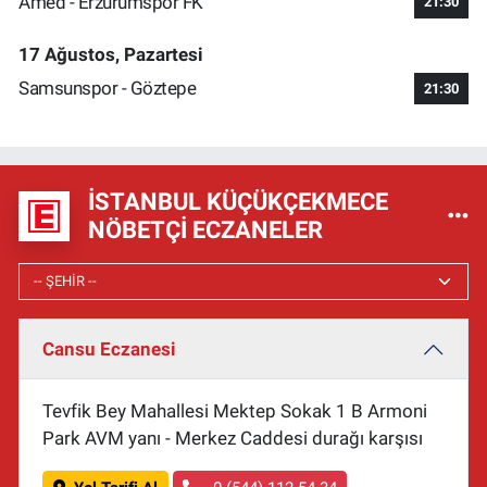
Amed - Erzurumspor FK
21:30
17 Ağustos, Pazartesi
Samsunspor - Göztepe
21:30
İSTANBUL KÜÇÜKÇEKMECE
NÖBETÇI ECZANELER
Cansu Eczanesi
Tevfik Bey Mahallesi Mektep Sokak 1 B Armoni
Park AVM yanı - Merkez Caddesi durağı karşısı