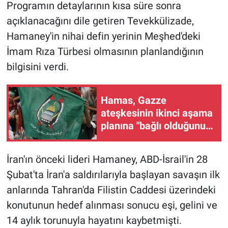
Programın detaylarının kısa süre sonra
açıklanacağını dile getiren Tevekkülizade,
Hamaney'in nihai defin yerinin Meşhed'deki
İmam Rıza Türbesi olmasının planlandığının
bilgisini verdi.
Hamas, Gazze
ateşkesinin ikinci aşama
planına "bağlı olduğunu"
açıkladı
İran'ın önceki lideri Hamaney, ABD-İsrail'in 28
Şubat'ta İran'a saldırılarıyla başlayan savaşın ilk
anlarında Tahran'da Filistin Caddesi üzerindeki
konutunun hedef alınması sonucu eşi, gelini ve
14 aylık torunuyla hayatını kaybetmişti.