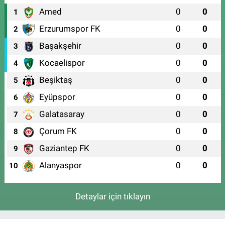
Amed
0
0
1
Erzurumspor FK
0
0
2
Başakşehir
0
0
3
Kocaelispor
0
0
4
Beşiktaş
0
0
5
Eyüpspor
0
0
6
Galatasaray
0
0
7
Çorum FK
0
0
8
Gaziantep FK
0
0
9
Alanyaspor
0
0
10
Detaylar için tıklayın