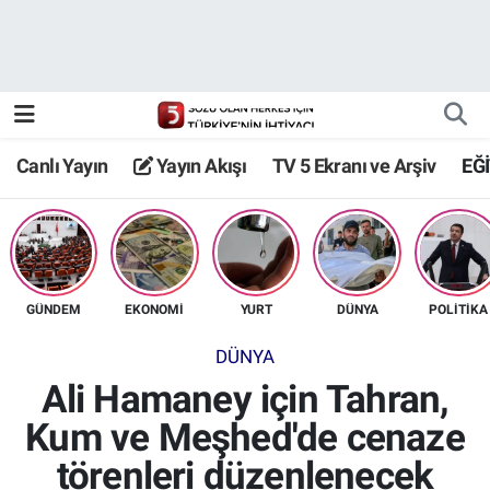
Canlı Yayın
Yayın Akışı
Canlı Yayın
Yayın Akışı
TV 5 Ekranı ve Arşiv
EĞ
TV 5 Ekranı ve Arşiv
GÜNDEM
EKONOMİ
YURT
DÜNYA
POLİTİKA
DÜNYA
Ali Hamaney için Tahran,
Kum ve Meşhed'de cenaze
törenleri düzenlenecek