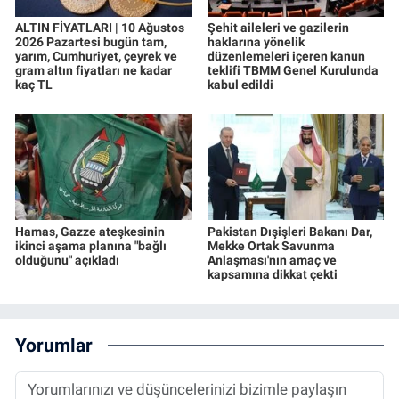
ALTIN FİYATLARI | 10 Ağustos
Şehit aileleri ve gazilerin
2026 Pazartesi bugün tam,
haklarına yönelik
yarım, Cumhuriyet, çeyrek ve
düzenlemeleri içeren kanun
gram altın fiyatları ne kadar
teklifi TBMM Genel Kurulunda
kaç TL
kabul edildi
Hamas, Gazze ateşkesinin
Pakistan Dışişleri Bakanı Dar,
ikinci aşama planına "bağlı
Mekke Ortak Savunma
olduğunu" açıkladı
Anlaşması'nın amaç ve
kapsamına dikkat çekti
Yorumlar