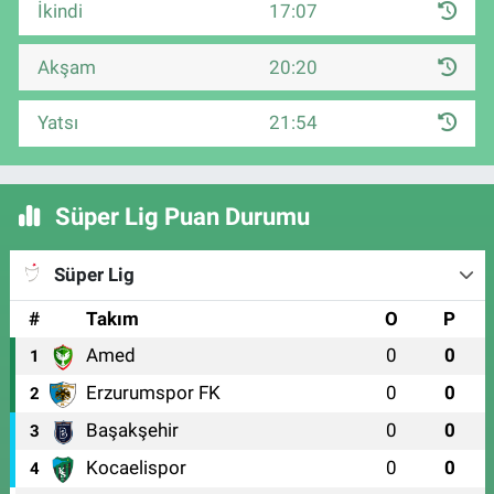
İkindi
17:07
Akşam
20:20
Yatsı
21:54
Süper Lig Puan Durumu
Süper Lig
#
Takım
O
P
Amed
0
0
1
Erzurumspor FK
0
0
2
Başakşehir
0
0
3
Kocaelispor
0
0
4