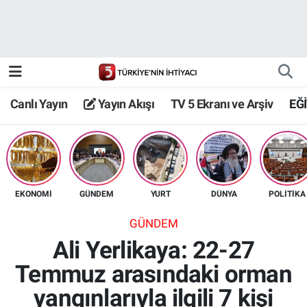
Canlı Yayın
Yayın Akışı
Canlı Yayın
Yayın Akışı
TV 5 Ekranı ve Arşiv
EĞ
TV 5 Ekranı ve Arşiv
EKONOMİ
GÜNDEM
YURT
DÜNYA
POLİTİKA
GÜNDEM
Ali Yerlikaya: 22-27
Temmuz arasındaki orman
yangınlarıyla ilgili 7 kişi