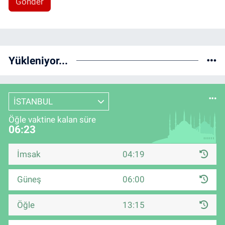
Gönder
Yükleniyor...
İSTANBUL
Öğle vaktine kalan süre
06:22
İmsak
04:19
Güneş
06:00
Öğle
13:15