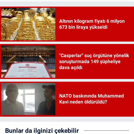
Altının kilogram fiyatı 6 milyon
673 bin liraya yükseldi
"Casperlar" suç örgütüne yönelik
soruşturmada 149 şüpheliye
dava açıldı
NATO baskınında Muhammed
Kavi neden öldürüldü?
Bunlar da ilginizi çekebilir