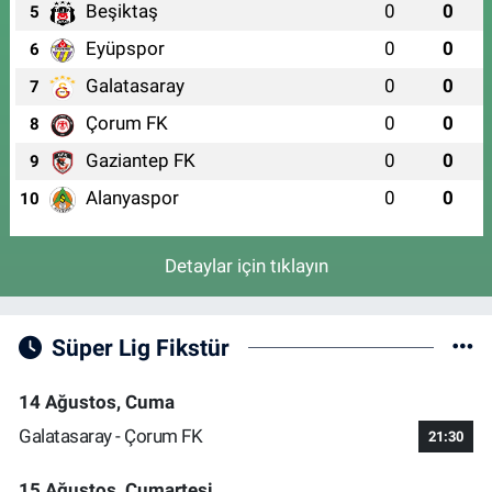
Beşiktaş
0
0
5
Eyüpspor
0
0
6
Galatasaray
0
0
7
Çorum FK
0
0
8
Gaziantep FK
0
0
9
Alanyaspor
0
0
10
Detaylar için tıklayın
Süper Lig Fikstür
14 Ağustos, Cuma
Galatasaray - Çorum FK
21:30
15 Ağustos, Cumartesi