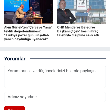
Akın Gürlek'ten "Çerçeve Yasa"
CHP, Menderes Belediye
teklifi değerlendirmesi:
Başkanı Çiçek'i kesin ihraç
“Türkiye pazar günü inşallah
talebiyle disipline sevk etti
yeni bir aydınlığa uyanacak”
Yorumlar