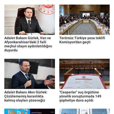
Adalet Bakanı Gürlek, Van ve
Terörsüz Türkiye yasa teklifi
Afyonkarahisar'daki 2 faili
Komisyon'dan geçti
meçhul olayın aydınlatıldığını
duyurdu
Adalet Bakanı Akın Gürlek:
"Casperlar" suç örgütüne
Çözülememiş karanlıkta
yönelik soruşturmada 149
kalmış olayları çözeceğiz
şüpheliye dava açıldı