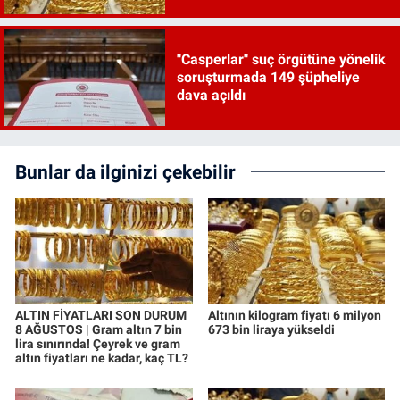
"Casperlar" suç örgütüne yönelik
soruşturmada 149 şüpheliye
dava açıldı
Bunlar da ilginizi çekebilir
ALTIN FİYATLARI SON DURUM
Altının kilogram fiyatı 6 milyon
8 AĞUSTOS | Gram altın 7 bin
673 bin liraya yükseldi
lira sınırında! Çeyrek ve gram
altın fiyatları ne kadar, kaç TL?