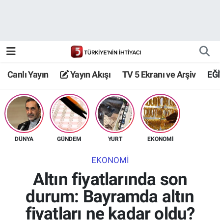
Canlı Yayın
Yayın Akışı
Canlı Yayın
Yayın Akışı
TV 5 Ekranı ve Arşiv
EĞ
TV 5 Ekranı ve Arşiv
DÜNYA
GÜNDEM
YURT
EKONOMİ
EKONOMİ
Altın fiyatlarında son
durum: Bayramda altın
fiyatları ne kadar oldu?