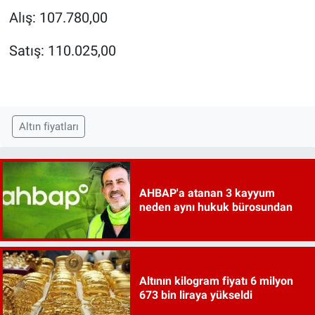
Alış: 107.780,00
Satış: 110.025,00
Altın fiyatları
AHBAP'a atanan 3 kayyum
neden aynı hukuk bürosundan
Altının kilogram fiyatı 6 milyon
673 bin liraya yükseldi