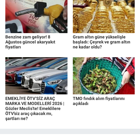
Benzine zam geliyor! 8
Gram altın güne yükselişle
Ağustos güncel akaryakıt
başladı: Çeyrek ve gram altın
fiyatları
ne kadar oldu?
EMEKLİYE ÖTV’SİZ ARAÇ
TMO fındık alım fiyatlarını
MARKA VE MODELLERİ 2026 |
açıkladı
Gözler Meclis'te! Emeklilere
ÖTV’siz araç çıkacak mı,
şartları ne?