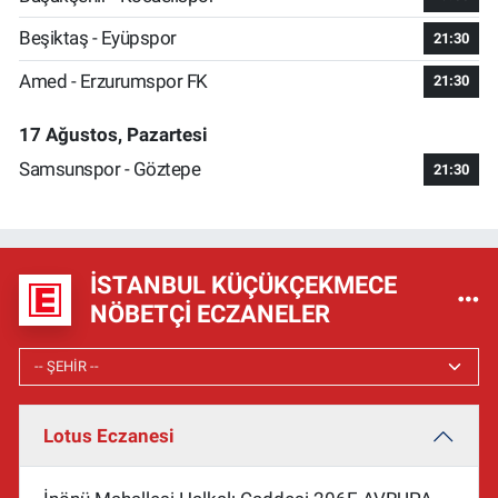
Beşiktaş - Eyüpspor
21:30
Amed - Erzurumspor FK
21:30
17 Ağustos, Pazartesi
Samsunspor - Göztepe
21:30
İSTANBUL KÜÇÜKÇEKMECE
NÖBETÇI ECZANELER
Lotus Eczanesi