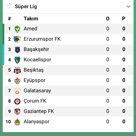
Süper Lig
#
Takım
O
P
Amed
0
0
1
Erzurumspor FK
0
0
2
Başakşehir
0
0
3
Kocaelispor
0
0
4
Beşiktaş
0
0
5
Eyüpspor
0
0
6
Galatasaray
0
0
7
Çorum FK
0
0
8
Gaziantep FK
0
0
9
Alanyaspor
0
0
10