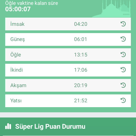
Öğle vaktine kalan süre
05:00:06
İmsak
04:20
Güneş
06:01
Öğle
13:15
İkindi
17:06
Akşam
20:19
Yatsı
21:52
Süper Lig Puan Durumu