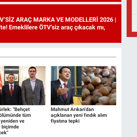
V’SİZ ARAÇ MARKA VE MODELLERİ 2026 |
te! Emeklilere ÖTV’siz araç çıkacak mı,
rlek: "Behçet
Mahmut Arıkan'dan
 ölümünde tüm
açıklanan yeni fındık alım
 yeniden ve
fiyatına tepki
 biçimde
cek"