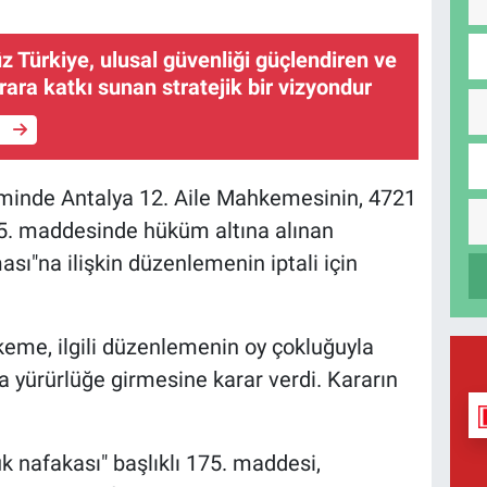
 Türkiye, ulusal güvenliği güçlendiren ve
krara katkı sunan stratejik bir vizyondur
e
inde Antalya 12. Aile Mahkemesinin, 4721
5. maddesinde hüküm altına alınan
ası"na ilişkin düzenlemenin iptali için
keme, ilgili düzenlemenin oy çokluğuyla
a yürürlüğe girmesine karar verdi. Kararın
 nafakası" başlıklı 175. maddesi,