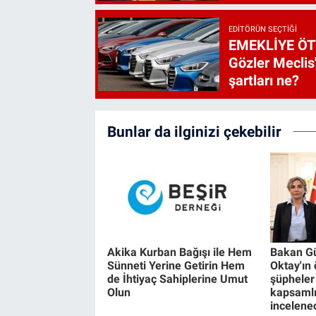
EDITÖRÜN SEÇTIĞI
EMEKLİYE ÖT
Gözler Meclis'
şartları ne?
Bunlar da ilginizi çekebilir
Akika Kurban Bağışı ile Hem
Bakan Gü
Sünneti Yerine Getirin Hem
Oktay'ın
de İhtiyaç Sahiplerine Umut
şüpheler
Olun
kapsamlı
incelene