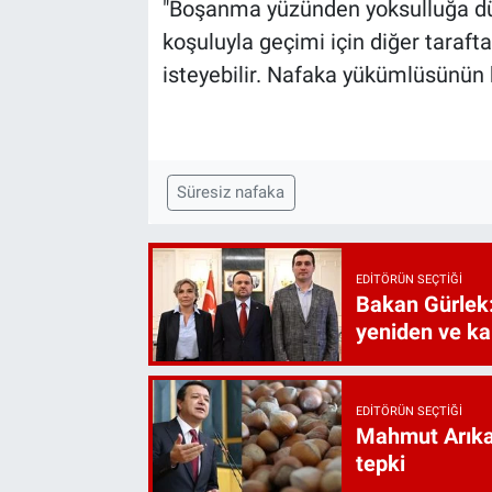
"Boşanma yüzünden yoksulluğa dü
koşuluyla geçimi için diğer taraf
isteyebilir. Nafaka yükümlüsünün
Süresiz nafaka
EDITÖRÜN SEÇTIĞI
Bakan Gürlek:
yeniden ve ka
EDITÖRÜN SEÇTIĞI
Mahmut Arıkan
tepki