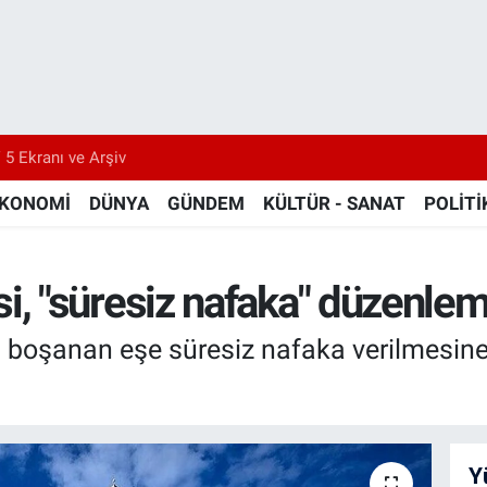
 5 Ekranı ve Arşiv
KONOMİ
DÜNYA
GÜNDEM
KÜLTÜR - SANAT
POLİTİ
"süresiz nafaka" düzenlemes
oşanan eşe süresiz nafaka verilmesine 
Y