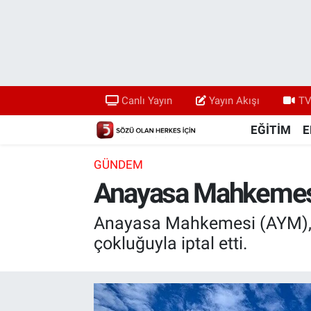
Canlı Yayın
Yayın Akışı
Canlı Yayın
Yayın Akışı
TV
TV 5 Ekranı ve Arşiv
EĞİTİM
E
GÜNDEM
Anayasa Mahkemesi, 
Anayasa Mahkemesi (AYM), b
çokluğuyla iptal etti.