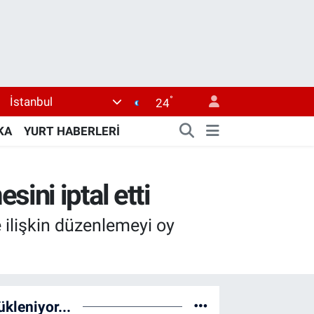
°
İstanbul
24
KA
YURT HABERLERİ
ini iptal etti
ilişkin düzenlemeyi oy
ükleniyor...