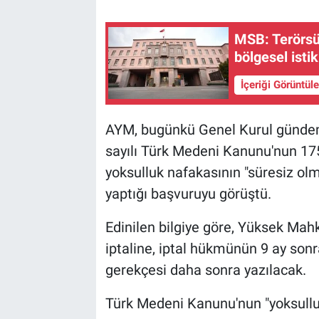
MSB: Terörsüz
bölgesel isti
İçeriği Görüntül
AYM, bugünkü Genel Kurul gündem
sayılı Türk Medeni Kanunu'nun 17
yoksulluk nafakasının "süresiz olm
yaptığı başvuruyu görüştü.
Edinilen bilgiye göre, Yüksek Mah
iptaline, iptal hükmünün 9 ay sonr
gerekçesi daha sonra yazılacak.
Türk Medeni Kanunu'nun "yoksulluk