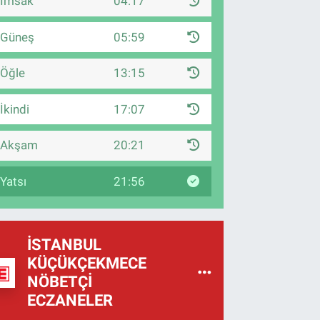
İmsak
04:17
Güneş
05:59
Öğle
13:15
İkindi
17:07
Akşam
20:21
Yatsı
21:56
İSTANBUL
KÜÇÜKÇEKMECE
NÖBETÇI
ECZANELER