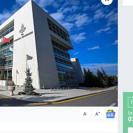
İm
-
+
A
A
0