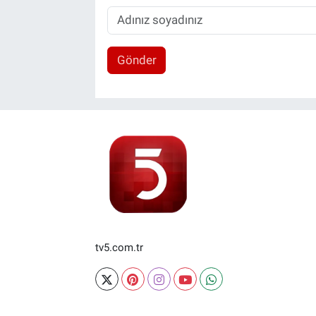
Gönder
tv5.com.tr