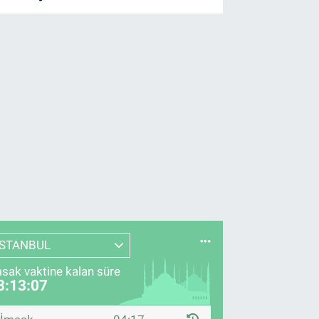
İSTANBUL
sak vaktine kalan süre
3:13:06