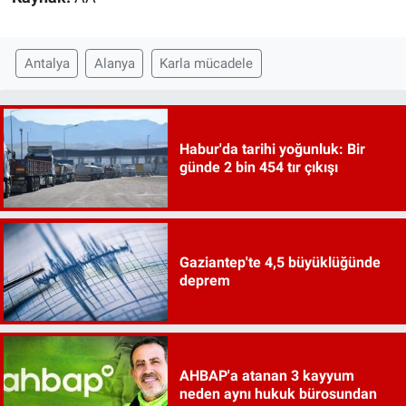
Antalya
Alanya
Karla mücadele
Habur'da tarihi yoğunluk: Bir
günde 2 bin 454 tır çıkışı
Gaziantep'te 4,5 büyüklüğünde
deprem
AHBAP'a atanan 3 kayyum
neden aynı hukuk bürosundan