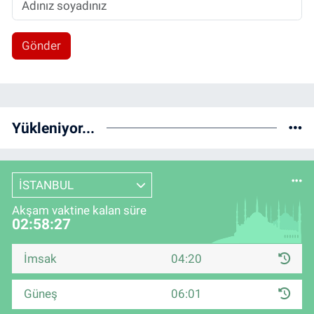
Gönder
Yükleniyor...
İSTANBUL
Akşam vaktine kalan süre
02:58:26
İmsak
04:20
Güneş
06:01