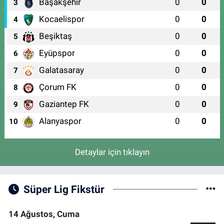
Başakşehir
0
0
3
Kocaelispor
0
0
4
Beşiktaş
0
0
5
Eyüpspor
0
0
6
Galatasaray
0
0
7
Çorum FK
0
0
8
Gaziantep FK
0
0
9
Alanyaspor
0
0
10
Detaylar için tıklayın
Süper Lig Fikstür
14 Ağustos, Cuma