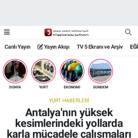
Canlı Yayın
Yayın Akışı
Canlı Yayın
Yayın Akışı
TV 5 Ekranı ve Arşiv
EĞ
TV 5 Ekranı ve Arşiv
DÜNYA
YURT
EKONOMİ
GÜNDEM
YURT HABERLERİ
Antalya'nın yüksek
kesimlerindeki yollarda
karla mücadele çalışmaları