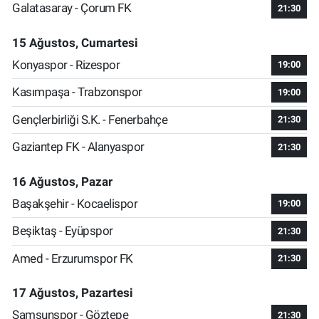
Galatasaray - Çorum FK
21:30
15 Ağustos, Cumartesi
Konyaspor - Rizespor
19:00
Kasımpaşa - Trabzonspor
19:00
Gençlerbirliği S.K. - Fenerbahçe
21:30
Gaziantep FK - Alanyaspor
21:30
16 Ağustos, Pazar
Başakşehir - Kocaelispor
19:00
Beşiktaş - Eyüpspor
21:30
Amed - Erzurumspor FK
21:30
17 Ağustos, Pazartesi
Samsunspor - Göztepe
21:30