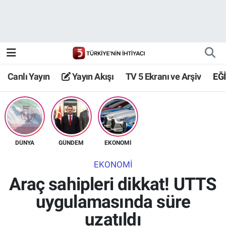
Canlı Yayın
Yayın Akışı
Canlı Yayın
Yayın Akışı
TV 5 Ekranı ve Arşiv
EĞ
TV 5 Ekranı ve Arşiv
DÜNYA
GÜNDEM
EKONOMİ
EKONOMİ
Araç sahipleri dikkat! UTTS
uygulamasında süre
uzatıldı