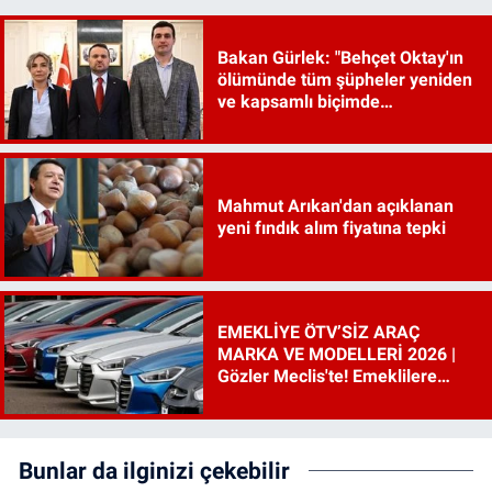
Bakan Gürlek: "Behçet Oktay'ın
ölümünde tüm şüpheler yeniden
ve kapsamlı biçimde
incelenecek"
Mahmut Arıkan'dan açıklanan
yeni fındık alım fiyatına tepki
EMEKLİYE ÖTV’SİZ ARAÇ
MARKA VE MODELLERİ 2026 |
Gözler Meclis'te! Emeklilere
ÖTV’siz araç çıkacak mı, şartları
ne?
Bunlar da ilginizi çekebilir