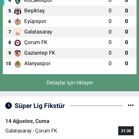
4
Beşiktaş
0
0
5
Eyüpspor
0
0
6
Galatasaray
0
0
7
Çorum FK
0
0
8
Gaziantep FK
0
0
9
Alanyaspor
0
0
10
Detaylar için tıklayın
Süper Lig Fikstür
14 Ağustos, Cuma
Galatasaray - Çorum FK
21:30