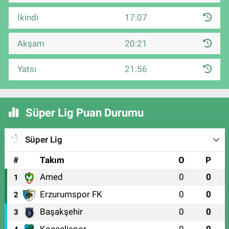
İkindi
17:07
Akşam
20:21
Yatsı
21:56
Süper Lig Puan Durumu
Süper Lig
#
Takım
O
P
Amed
0
0
1
Erzurumspor FK
0
0
2
Başakşehir
0
0
3
Kocaelispor
0
0