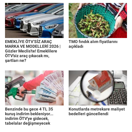
EMEKLİYE ÖTV’SİZ ARAÇ
TMO fındık alım fiyatlarını
MARKA VE MODELLERİ 2026 |
açıkladı
Gözler Meclis'te! Emeklilere
ÖTV’siz araç çıkacak mı,
şartları ne?
Benzinde bu gece 4 TL 35
Konutlarda metrekare maliyet
kuruş indirim bekleniyor...
bedelleri güncellendi
indirim ÖTV'ye gidecek,
tabelalar değişmeyecek