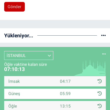
Gönder
Yükleniyor...
İSTANBUL
Öğle vaktine kalan süre
07:10:13
İmsak
04:17
Güneş
05:59
Öğle
13:15