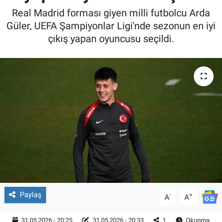
Real Madrid forması giyen milli futbolcu Arda
Güler, UEFA Şampiyonlar Ligi'nde sezonun en iyi
çıkış yapan oyuncusu seçildi.
Paylaş
-
+
A
A
31.05.2026 - 20:25
31.05.2026 - 20:33
1
Okunma