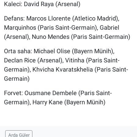
Kaleci: David Raya (Arsenal)
Defans: Marcos Llorente (Atletico Madrid),
Marquinhos (Paris Saint-Germain), Gabriel
(Arsenal), Nuno Mendes (Paris Saint-Germain)
Orta saha: Michael Olise (Bayern Münih),
Declan Rice (Arsenal), Vitinha (Paris Saint-
Germain), Khvicha Kvaratskhelia (Paris Saint-
Germain)
Forvet: Ousmane Dembele (Paris Saint-
Germain), Harry Kane (Bayern Münih)
Arda Güler