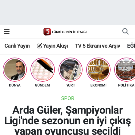
Canlı Yayın
Yayın Akışı
Canlı Yayın
Yayın Akışı
TV 5 Ekranı ve Arşiv
EĞ
TV 5 Ekranı ve Arşiv
DÜNYA
GÜNDEM
YURT
EKONOMİ
POLİTİKA
SPOR
Arda Güler, Şampiyonlar
Ligi'nde sezonun en iyi çıkış
yapan oyuncusu seçildi