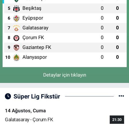
Beşiktaş
0
0
5
Eyüpspor
0
0
6
Galatasaray
0
0
7
Çorum FK
0
0
8
Gaziantep FK
0
0
9
Alanyaspor
0
0
10
Detaylar için tıklayın
Süper Lig Fikstür
14 Ağustos, Cuma
Galatasaray - Çorum FK
21:30