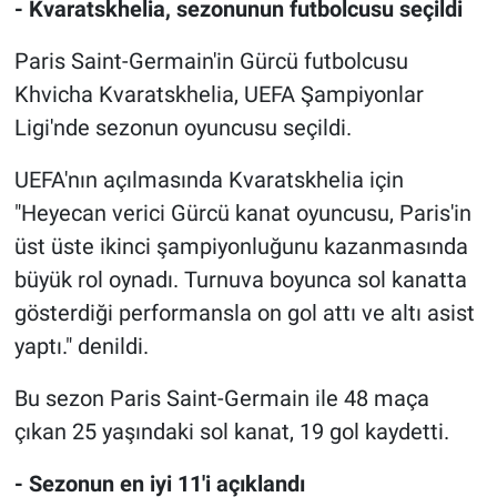
- Kvaratskhelia, sezonunun futbolcusu seçildi
Paris Saint-Germain'in Gürcü futbolcusu
Khvicha Kvaratskhelia, UEFA Şampiyonlar
Ligi'nde sezonun oyuncusu seçildi.
UEFA'nın açılmasında Kvaratskhelia için
"Heyecan verici Gürcü kanat oyuncusu, Paris'in
üst üste ikinci şampiyonluğunu kazanmasında
büyük rol oynadı. Turnuva boyunca sol kanatta
gösterdiği performansla on gol attı ve altı asist
yaptı." denildi.
Bu sezon Paris Saint-Germain ile 48 maça
çıkan 25 yaşındaki sol kanat, 19 gol kaydetti.
- Sezonun en iyi 11'i açıklandı