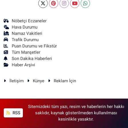
Nöbetçi Eczaneler
Hava Durumu
Namaz Vakitleri
Trafik Durumu
Puan Durumu ve Fikstür
Tüm Manşetler
Son Dakika Haberleri
Haber Arşivi
İletişim
Künye
Reklam İçin
Sitemizdeki tüm yazı, resim ve haberlerin her hakkı
RSS
saklıdır, kaynak gösterilmeden kullanılması
kesinlikle yasaktır.