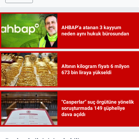
AHBAP'a atanan 3 kayyum
neden aynı hukuk bürosundan
Altının kilogram fiyatı 6 milyon
673 bin liraya yükseldi
"Casperlar" suç örgütüne yönelik
soruşturmada 149 şüpheliye
dava açıldı