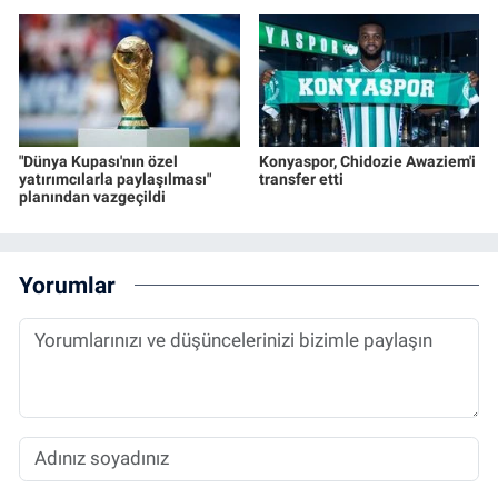
"Dünya Kupası'nın özel
Konyaspor, Chidozie Awaziem'i
yatırımcılarla paylaşılması"
transfer etti
planından vazgeçildi
Yorumlar