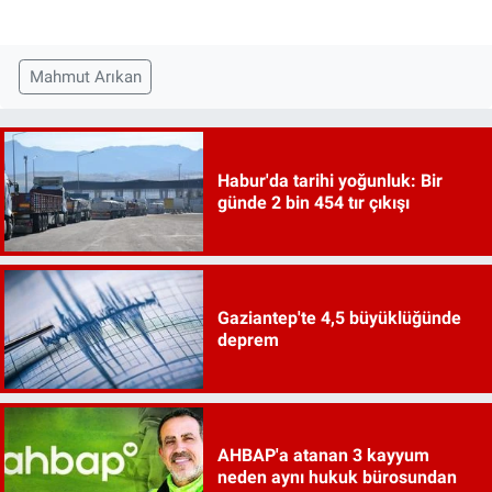
Mahmut Arıkan
Habur'da tarihi yoğunluk: Bir
günde 2 bin 454 tır çıkışı
Gaziantep'te 4,5 büyüklüğünde
deprem
AHBAP'a atanan 3 kayyum
neden aynı hukuk bürosundan