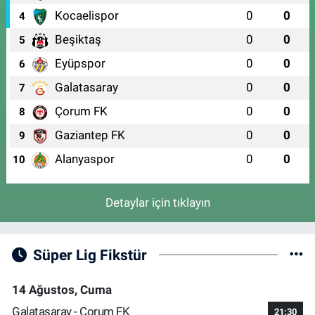
Kocaelispor
0
0
4
Beşiktaş
0
0
5
Eyüpspor
0
0
6
Galatasaray
0
0
7
Çorum FK
0
0
8
Gaziantep FK
0
0
9
Alanyaspor
0
0
10
Detaylar için tıklayın
Süper Lig Fikstür
14 Ağustos, Cuma
Galatasaray - Çorum FK
21:30