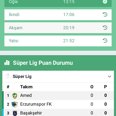
Öğle
13:15
İkindi
17:06
Akşam
20:19
Yatsı
21:52
Süper Lig Puan Durumu
Süper Lig
#
Takım
O
P
Amed
0
0
1
Erzurumspor FK
0
0
2
Başakşehir
0
0
3