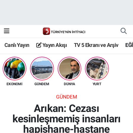
Canlı Yayın
Yayın Akışı
Canlı Yayın
Yayın Akışı
TV 5 Ekranı ve Arşiv
EĞ
TV 5 Ekranı ve Arşiv
EKONOMİ
GÜNDEM
DÜNYA
YURT
GÜNDEM
Arıkan: Cezası
kesinleşmemiş insanları
hapishane-hastane