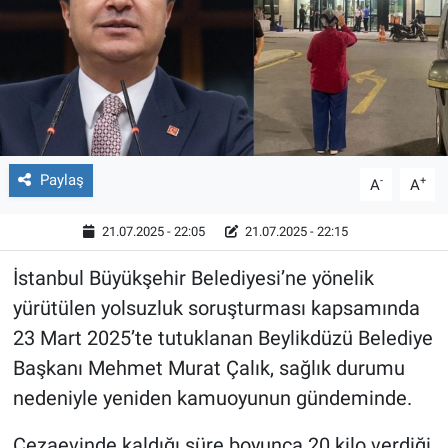
Paylaş
-
+
A
A
21.07.2025 - 22:05
21.07.2025 - 22:15
İstanbul Büyükşehir Belediyesi’ne yönelik
yürütülen yolsuzluk soruşturması kapsamında
23 Mart 2025’te tutuklanan Beylikdüzü Belediye
Başkanı Mehmet Murat Çalık, sağlık durumu
nedeniyle yeniden kamuoyunun gündeminde.
Cezaevinde kaldığı süre boyunca 20 kilo verdiği