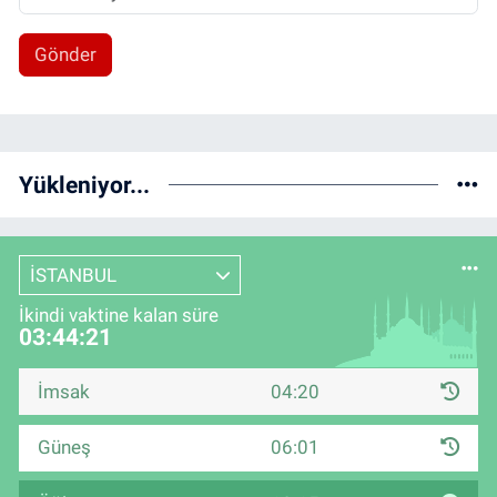
Gönder
Yükleniyor...
İSTANBUL
İkindi vaktine kalan süre
03:44:21
İmsak
04:20
Güneş
06:01