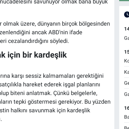
lu mücadelesini savunuyor olmak bana büyük
ler olmak üzere, dünyanın birçok bölgesinden
1
düzenlendiğini ancak ABD'nin ifade
Ga
ri cezalandırdığını söyledi.
1
k için bir kardeşlik
Ko
Ka
arına karşı sessiz kalmamaları gerektiğini
Ge
rsatçılıkla hareket ederek işgal planlarını
lup biteni anlatmak. Çünkü belgelerle,
Ga
nların tepki göstermesi gerekiyor. Bu yüzden
16
listin halkını savunmak için kardeşlik
Ba
.
Be