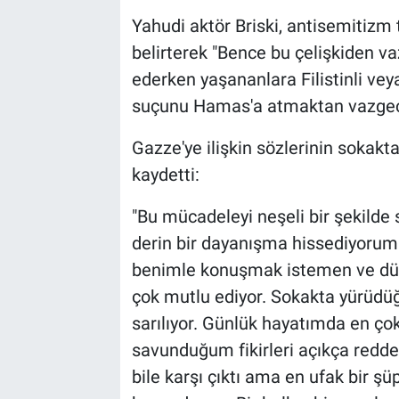
Yahudi aktör Briski, antisemitizm t
belirterek "Bence bu çelişkiden v
ederken yaşananlara Filistinli ve
suçunu Hamas'a atmaktan vazgeçi
Gazze'ye ilişkin sözlerinin sokaktak
kaydetti:
"Bu mücadeleyi neşeli bir şekilde
derin bir dayanışma hissediyorum
benimle konuşmak istemen ve düş
çok mutlu ediyor. Sokakta yürüdüğ
sarılıyor. Günlük hayatımda en ço
savunduğum fikirleri açıkça redde
bile karşı çıktı ama en ufak bir 