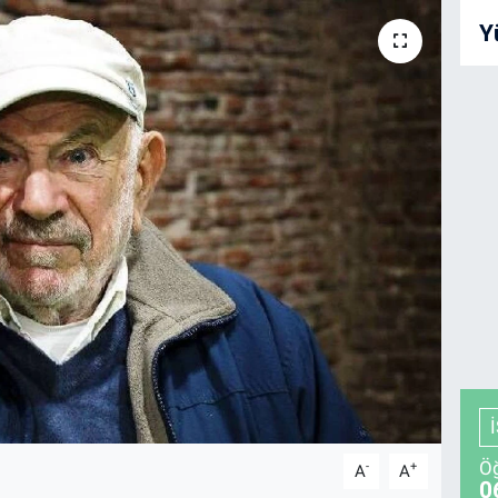
Y
Öğ
-
+
A
A
0