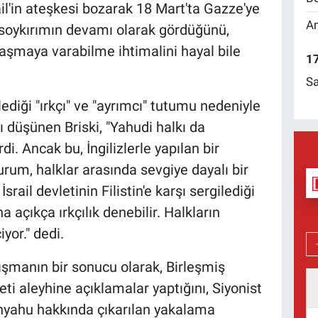
ail'in ateşkesi bozarak 18 Mart'ta Gazze'ye
Am
ı soykırımın devamı olarak gördüğünü,
aşmaya varabilme ihtimalini hayal bile
17
Sa
rgilediği "ırkçı" ve "ayrımcı" tutumu nedeniyle
ı düşünen Briski, "Yahudi halkı da
 Ancak bu, İngilizlerle yapılan bir
rum, halklar arasında sevgiye dayalı bir
srail devletinin Filistin'e karşı sergilediği
a açıkça ırkçılık denebilir. Halkların
yor." dedi.
ışmanın bir sonucu olarak, Birleşmiş
leti aleyhine açıklamalar yaptığını, Siyonist
anyahu hakkında çıkarılan yakalama