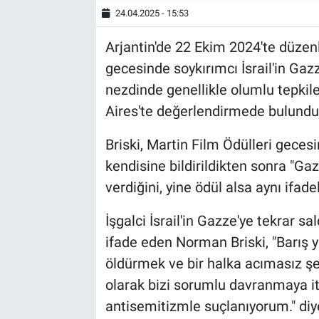
24.04.2025 - 15:53
Arjantin'de 22 Ekim 2024'te düzenl
gecesinde soykırımcı İsrail'in Gazz
nezdinde genellikle olumlu tepkile
Aires'te değerlendirmede bulundu
Briski, Martin Film Ödülleri gecesi
kendisine bildirildikten sonra "G
verdiğini, yine ödül alsa aynı ifad
İşgalci İsrail'in Gazze'ye tekrar sa
ifade eden Norman Briski, "Barış y
öldürmek ve bir halka acımasız şe
olarak bizi sorumlu davranmaya i
antisemitizmle suçlanıyorum." diy