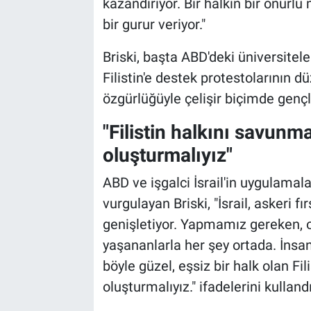
kazandırıyor. Bir halkın bir onur
bir gurur veriyor."
Briski, başta ABD'deki üniversite
Filistin'e destek protestolarının 
özgürlüğüyle çelişir biçimde gençle
"Filistin halkını savunma
oluşturmalıyız"
ABD ve işgalci İsrail'in uygulamal
vurgulayan Briski, "İsrail, askeri fı
genişletiyor. Yapmamız gereken, o
yaşananlarla her şey ortada. İnsa
böyle güzel, eşsiz bir halk olan Fi
oluşturmalıyız." ifadelerini kullandı