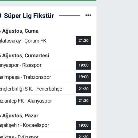
Süper Lig Fikstür
4 Ağustos, Cuma
latasaray - Çorum FK
21:30
5 Ağustos, Cumartesi
nyaspor - Rizespor
19:00
sımpaşa - Trabzonspor
19:00
nçlerbirliği S.K. - Fenerbahçe
21:30
ziantep FK - Alanyaspor
21:30
 Ağustos, Pazar
şakşehir - Kocaelispor
19:00
şiktaş - Eyüpspor
21:30