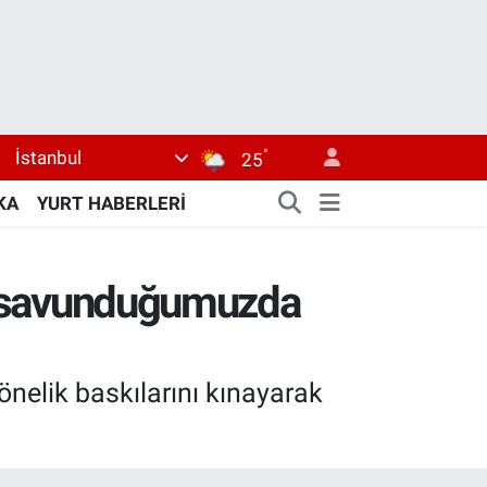
°
İstanbul
25
KA
YURT HABERLERİ
ığı savunduğumuzda
yönelik baskılarını kınayarak