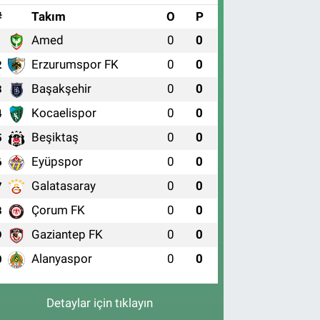
#
Takım
O
P
Amed
0
0
1
Erzurumspor FK
0
0
2
Başakşehir
0
0
3
Kocaelispor
0
0
4
Beşiktaş
0
0
5
Eyüpspor
0
0
6
Galatasaray
0
0
7
Çorum FK
0
0
8
Gaziantep FK
0
0
9
Alanyaspor
0
0
0
Detaylar için tıklayın