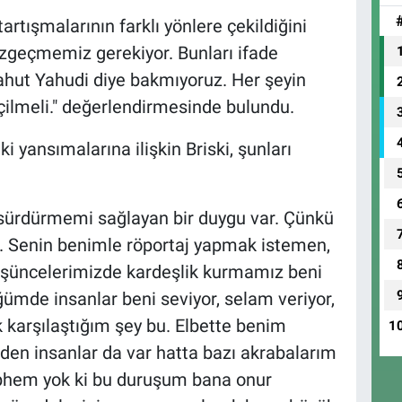
artışmalarının farklı yönlere çekildiğini
azgeçmemiz gerekiyor. Bunları ifade
yahut Yahudi diye bakmıyoruz. Her şeyin
lmeli." değerlendirmesinde bulundu.
i yansımalarına ilişkin Briski, şunları
 sürdürmemi sağlayan bir duygu var. Çünkü
. Senin benimle röportaj yapmak istemen,
üncelerimizde kardeşlik kurmamız beni
ümde insanlar beni seviyor, selam veriyor,
k karşılaştığım şey bu. Elbette benim
1
den insanlar da var hatta bazı akrabalarım
şüphem yok ki bu duruşum bana onur