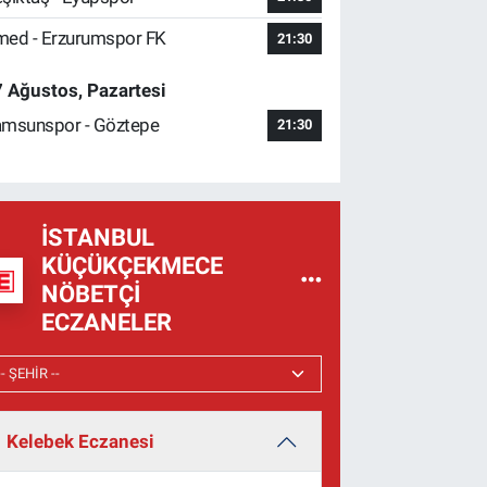
ed - Erzurumspor FK
21:30
 Ağustos, Pazartesi
msunspor - Göztepe
21:30
İSTANBUL
KÜÇÜKÇEKMECE
NÖBETÇI
ECZANELER
Kelebek Eczanesi