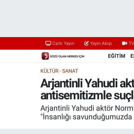
Canlı Yayın
Yayın Akışı
Canlı Yayın
Yayın Akışı
TV
TV 5 Ekranı ve Arşiv
EĞİTİM
E
KÜLTÜR - SANAT
Arjantinli Yahudi a
antisemitizmle suç
Arjantinli Yahudi aktör Norman
"İnsanlığı savunduğumuzda a