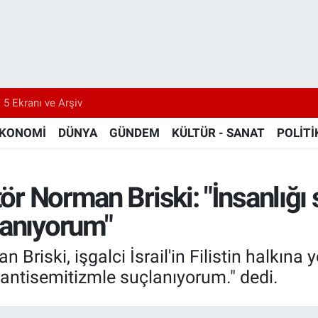
 5 Ekranı ve Arşiv
KONOMİ
DÜNYA
GÜNDEM
KÜLTÜR - SANAT
POLİTİ
ktör Norman Briski: "İnsanl
lanıyorum"
 Briski, işgalci İsrail'in Filistin halkına 
ntisemitizmle suçlanıyorum." dedi.