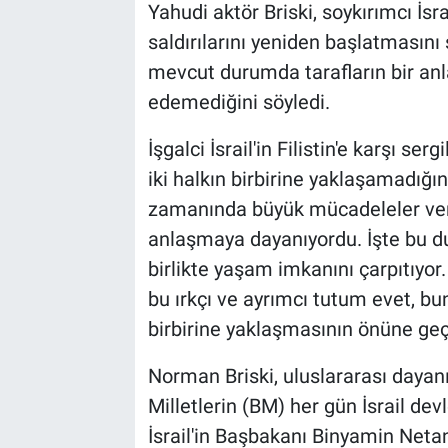
Yahudi aktör Briski, soykırımcı İsr
saldırılarını yeniden başlatmasın
mevcut durumda tarafların bir anl
edemediğini söyledi.
İşgalci İsrail'in Filistin'e karşı se
iki halkın birbirine yaklaşamadığın
zamanında büyük mücadeleler verdi.
anlaşmaya dayanıyordu. İşte bu du
birlikte yaşam imkanını çarpıtıyor. İ
bu ırkçı ve ayrımcı tutum evet, bun
birbirine yaklaşmasının önüne geçi
Norman Briski, uluslararası dayan
Milletlerin (BM) her gün İsrail dev
İsrail'in Başbakanı Binyamin Net