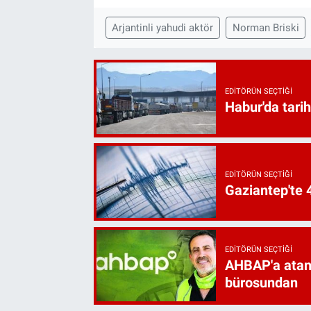
Arjantinli yahudi aktör
Norman Briski
EDITÖRÜN SEÇTIĞI
Habur'da tarih
EDITÖRÜN SEÇTIĞI
Gaziantep'te
EDITÖRÜN SEÇTIĞI
AHBAP'a atan
bürosundan