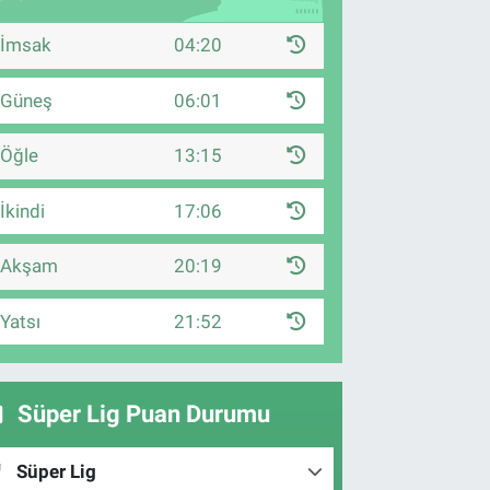
İmsak
04:20
Güneş
06:01
Öğle
13:15
İkindi
17:06
Akşam
20:19
Yatsı
21:52
Süper Lig Puan Durumu
Süper Lig