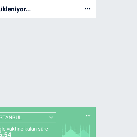
ükleniyor...
İSTANBUL
le vaktine kalan süre
6:53