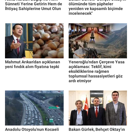
Sünneti Yerine Getirin Hem de
ölümünde tüm şüpheler
İhtiyaç Sahiplerine Umut Olun
yeniden ve kapsamlı biçimde
incelenecek"
Mahmut Arıkan'dan açıklanan
Yeneroğlu'ndan Çerçeve Yasa
yeni fındık alım fiyatına tepki
açıklaması: Teklif, kimi
eksikliklerine rağmen
toplumsal hassasiyetleri göz
ardı etmiyor
Anadolu Otoyolu'nun Kocaeli
Bakan Gürlek, Behçet Oktay’ın