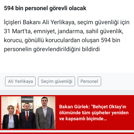
594 bin personel görevli olacak
İçişleri Bakanı Ali Yerlikaya, seçim güvenliği için
31 Mart'ta, emniyet, jandarma, sahil güvenlik,
korucu, gönüllü koruculardan oluşan 594 bin
personelin görevlendirildiğini bildirdi
Ali Yerlikaya
Seçim güvenliği
Personel
Bakan Gürlek: "Behçet Oktay'ın
ölümünde tüm şüpheler yeniden
ve kapsamlı biçimde
incelenecek"