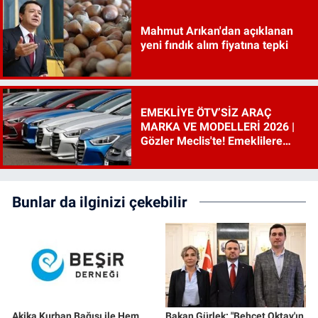
Mahmut Arıkan'dan açıklanan
yeni fındık alım fiyatına tepki
EMEKLİYE ÖTV’SİZ ARAÇ
MARKA VE MODELLERİ 2026 |
Gözler Meclis'te! Emeklilere
ÖTV’siz araç çıkacak mı, şartları
ne?
Bunlar da ilginizi çekebilir
Akika Kurban Bağışı ile Hem
Bakan Gürlek: "Behçet Oktay'ın