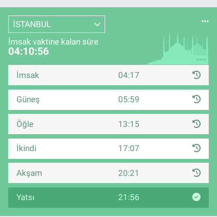
İSTANBUL
İmsak vaktine kalan süre
04:10:55
İmsak
04:17
Güneş
05:59
Öğle
13:15
İkindi
17:07
Akşam
20:21
Yatsı
21:56