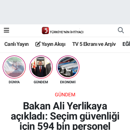
Canlı Yayın
Yayın Akışı
Canlı Yayın
Yayın Akışı
TV 5 Ekranı ve Arşiv
EĞ
TV 5 Ekranı ve Arşiv
DÜNYA
GÜNDEM
EKONOMİ
GÜNDEM
Bakan Ali Yerlikaya
açıkladı: Seçim güvenliği
için 594 bin personel