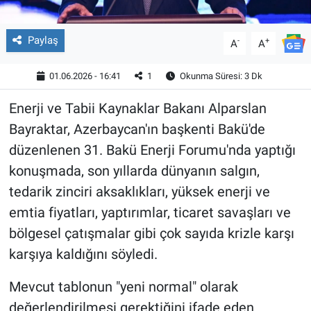
Paylaş
-
+
A
A
01.06.2026 - 16:41
1
Okunma Süresi: 3 Dk
Enerji ve Tabii Kaynaklar Bakanı Alparslan
Bayraktar, Azerbaycan'ın başkenti Bakü'de
düzenlenen 31. Bakü Enerji Forumu'nda yaptığı
konuşmada, son yıllarda dünyanın salgın,
tedarik zinciri aksaklıkları, yüksek enerji ve
emtia fiyatları, yaptırımlar, ticaret savaşları ve
bölgesel çatışmalar gibi çok sayıda krizle karşı
karşıya kaldığını söyledi.
Mevcut tablonun "yeni normal" olarak
değerlendirilmesi gerektiğini ifade eden