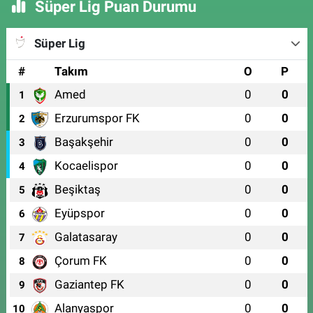
Süper Lig Puan Durumu
Süper Lig
#
Takım
O
P
Amed
0
0
1
Erzurumspor FK
0
0
2
Başakşehir
0
0
3
Kocaelispor
0
0
4
Beşiktaş
0
0
5
Eyüpspor
0
0
6
Galatasaray
0
0
7
Çorum FK
0
0
8
Gaziantep FK
0
0
9
Alanyaspor
0
0
10