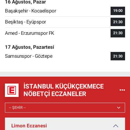
16 Ağustos, Pazar
Başakşehir - Kocaelispor
19:00
Beşiktaş - Eyüpspor
21:30
Amed - Erzurumspor FK
21:30
17 Ağustos, Pazartesi
Samsunspor - Göztepe
21:30
İSTANBUL KÜÇÜKÇEKMECE
NÖBETÇI ECZANELER
Limon Eczanesi