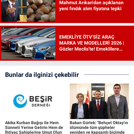
Mahmut Arıkan'dan açıklanan
yeni fındık alım fiyatına tepki
EMEKLİYE ÖTV’SİZ ARAÇ
MARKA VE MODELLERİ 2026 |
Gözler Meclis'te! Emeklilere
ÖTV’siz araç çıkacak mı, şartları
ne?
Bunlar da ilginizi çekebilir
Akika Kurban Bağışı ile Hem
Bakan Gürlek: "Behçet Oktay'ın
Sünneti Yerine Getirin Hem de
ölümünde tüm şüpheler
İhtiyaç Sahiplerine Umut Olun
yeniden ve kapsamlı biçimde