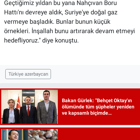
Geçtiğimiz yıldan bu yana Nahçıvan Boru
Hattı'nı devreye aldık, Suriye'ye doğal gaz
vermeye başladık. Bunlar bunun küçük
örnekleri. İnşallah bunu artırarak devam etmeyi
hedefliyoruz." diye konuştu.
Türkiye azerbaycan
Bakan Gürlek: "Behçet Oktay'ın
ölümünde tüm şüpheler yeniden
ve kapsamlı biçimde
incelenecek"