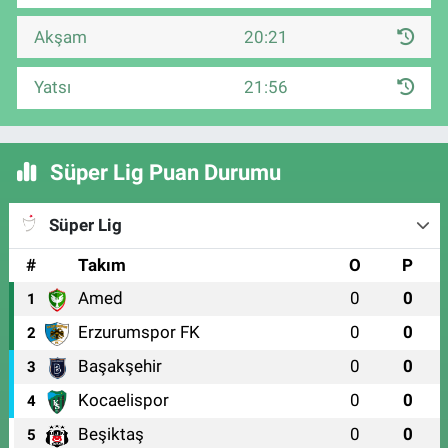
Akşam
20:21
Yatsı
21:56
Süper Lig Puan Durumu
Süper Lig
#
Takım
O
P
Amed
0
0
1
Erzurumspor FK
0
0
2
Başakşehir
0
0
3
Kocaelispor
0
0
4
Beşiktaş
0
0
5