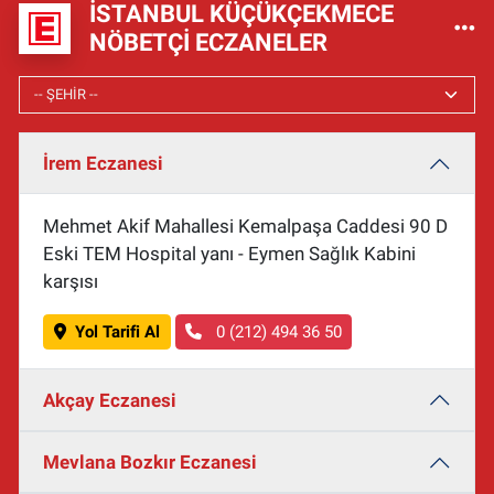
İSTANBUL KÜÇÜKÇEKMECE
NÖBETÇI ECZANELER
İrem Eczanesi
Mehmet Akif Mahallesi Kemalpaşa Caddesi 90 D
Eski TEM Hospital yanı - Eymen Sağlık Kabini
karşısı
Yol Tarifi Al
0 (212) 494 36 50
Akçay Eczanesi
Mevlana Bozkır Eczanesi