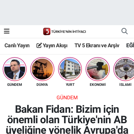
Canlı Yayın
Yayın Akışı
Canlı Yayın
Yayın Akışı
TV 5 Ekranı ve Arşiv
EĞ
TV 5 Ekranı ve Arşiv
GÜNDEM
DÜNYA
YURT
EKONOMİ
İSLAMİ
GÜNDEM
Bakan Fidan: Bizim için
önemli olan Türkiye'nin AB
üyeliğine yönelik Avrupa'da