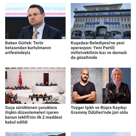
Bakan Gürlek: Terör
Kuşadası Belediyesi'ne yeni
belasından kurtulmanın
operasyon: Yeni Partili
arifesindeyiz
milletvekilinin kızı ve damadı
da gözaltında
Suça sürüklenen çocuklara
Toygar Işıklı ve Büşra Kayıkçı
ilişkin düzenlemeleri içeren
Grammy Ödülleri'nde jüri oldu
kanun teklifi'nin ilk 2 maddesi
kabul edildi