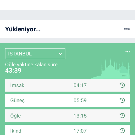
Yükleniyor...
İSTANBUL
Öğle vaktine kalan süre
43:38
İmsak
04:17
Güneş
05:59
Öğle
13:15
İkindi
17:07