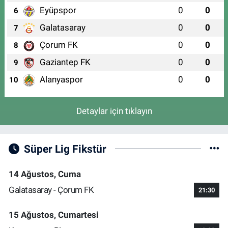
Eyüpspor
0
0
6
Galatasaray
0
0
7
Çorum FK
0
0
8
Gaziantep FK
0
0
9
Alanyaspor
0
0
10
Detaylar için tıklayın
Süper Lig Fikstür
14 Ağustos, Cuma
Galatasaray - Çorum FK
21:30
15 Ağustos, Cumartesi