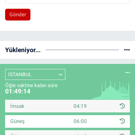
Gönder
Yükleniyor...
İSTANBUL
Öğle vaktine kalan süre
01:49:13
İmsak
04:19
Güneş
06:00