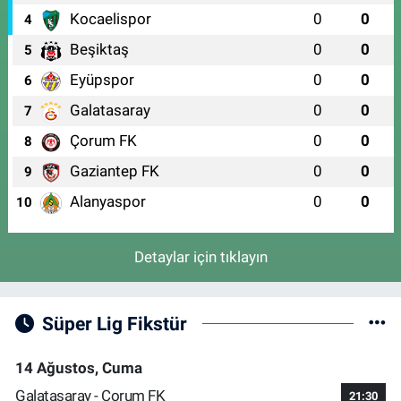
Kocaelispor
0
0
4
Beşiktaş
0
0
5
Eyüpspor
0
0
6
Galatasaray
0
0
7
Çorum FK
0
0
8
Gaziantep FK
0
0
9
Alanyaspor
0
0
10
Detaylar için tıklayın
Süper Lig Fikstür
14 Ağustos, Cuma
Galatasaray - Çorum FK
21:30