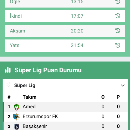
Öğle
13:15
İkindi
17:07
Akşam
20:20
Yatsı
21:54
Süper Lig Puan Durumu
Süper Lig
#
Takım
O
P
Amed
0
0
1
Erzurumspor FK
0
0
2
Başakşehir
0
0
3