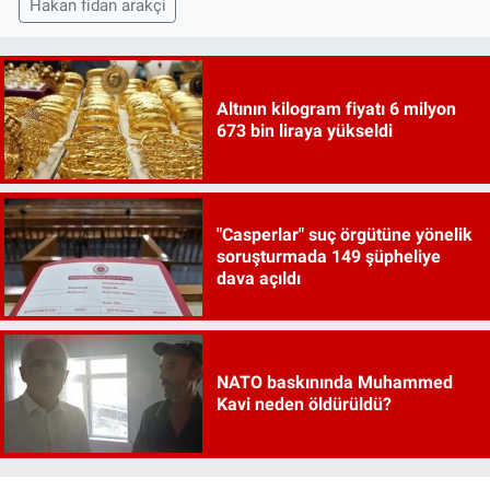
Hakan fidan arakçi
Altının kilogram fiyatı 6 milyon
673 bin liraya yükseldi
"Casperlar" suç örgütüne yönelik
soruşturmada 149 şüpheliye
dava açıldı
NATO baskınında Muhammed
Kavi neden öldürüldü?