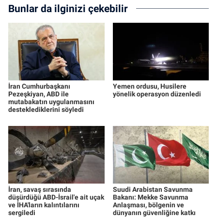
Bunlar da ilginizi çekebilir
İran Cumhurbaşkanı
Yemen ordusu, Husilere
Pezeşkiyan, ABD ile
yönelik operasyon düzenledi
mutabakatın uygulanmasını
desteklediklerini söyledi
İran, savaş sırasında
Suudi Arabistan Savunma
düşürdüğü ABD-İsrail'e ait uçak
Bakanı: Mekke Savunma
ve İHA'ların kalıntılarını
Anlaşması, bölgenin ve
sergiledi
dünyanın güvenliğine katkı