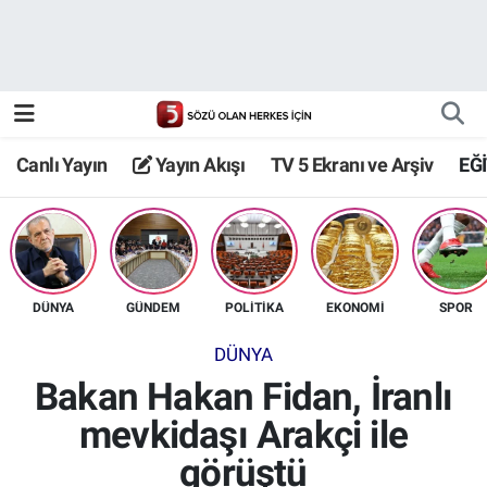
Canlı Yayın
Yayın Akışı
Canlı Yayın
Yayın Akışı
TV 5 Ekranı ve Arşiv
EĞ
TV 5 Ekranı ve Arşiv
DÜNYA
GÜNDEM
POLİTİKA
EKONOMİ
SPOR
DÜNYA
Bakan Hakan Fidan, İranlı
mevkidaşı Arakçi ile
görüştü