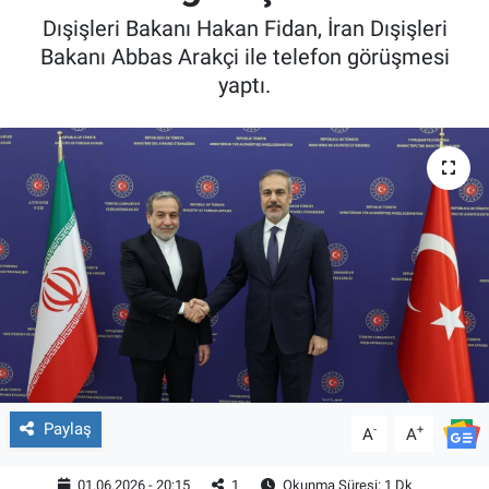
Dışişleri Bakanı Hakan Fidan, İran Dışişleri
Bakanı Abbas Arakçi ile telefon görüşmesi
yaptı.
Paylaş
-
+
A
A
01.06.2026 - 20:15
1
Okunma Süresi: 1 Dk