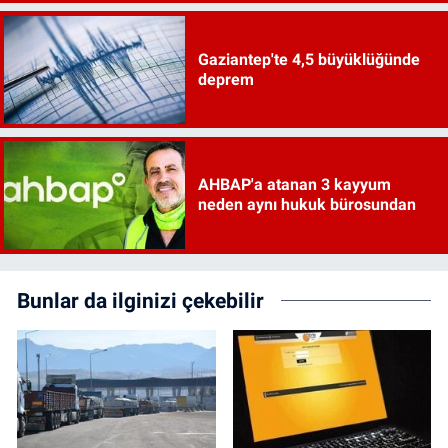
Gaziantep'te 4,5 büyüklüğünde
deprem
AHBAP'a atanan 3 kayyum
neden aynı hukuk bürosundan
Bunlar da ilginizi çekebilir