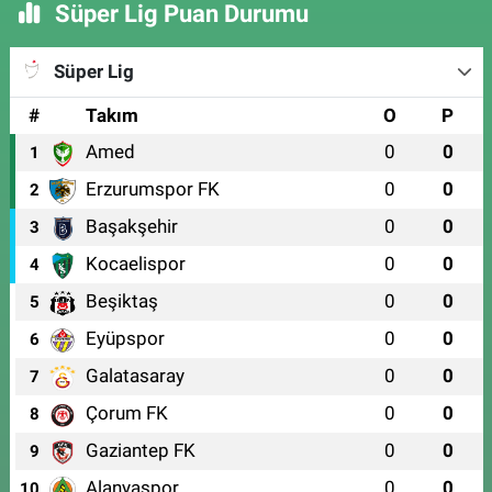
Süper Lig Puan Durumu
Süper Lig
#
Takım
O
P
Amed
0
0
1
Erzurumspor FK
0
0
2
Başakşehir
0
0
3
Kocaelispor
0
0
4
Beşiktaş
0
0
5
Eyüpspor
0
0
6
Galatasaray
0
0
7
Çorum FK
0
0
8
Gaziantep FK
0
0
9
Alanyaspor
0
0
10