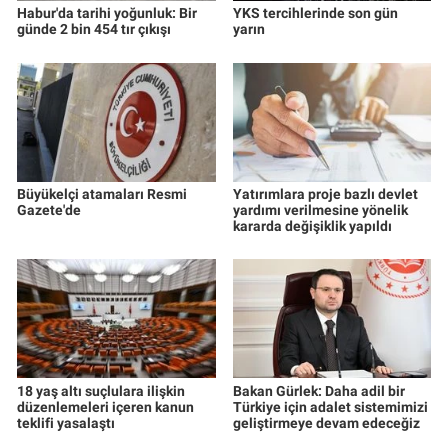
Habur'da tarihi yoğunluk: Bir
YKS tercihlerinde son gün
günde 2 bin 454 tır çıkışı
yarın
Büyükelçi atamaları Resmi
Yatırımlara proje bazlı devlet
Gazete'de
yardımı verilmesine yönelik
kararda değişiklik yapıldı
18 yaş altı suçlulara ilişkin
Bakan Gürlek: Daha adil bir
düzenlemeleri içeren kanun
Türkiye için adalet sistemimizi
teklifi yasalaştı
geliştirmeye devam edeceğiz