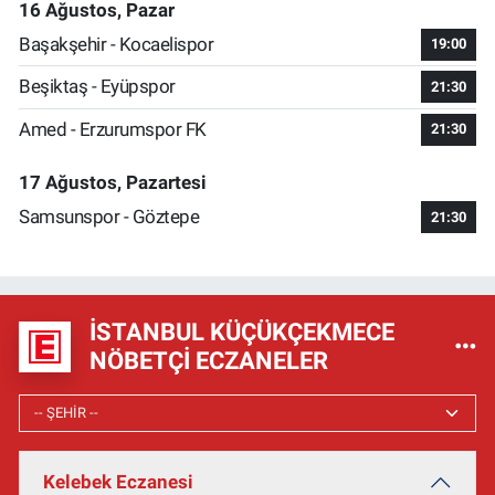
16 Ağustos, Pazar
Başakşehir - Kocaelispor
19:00
Beşiktaş - Eyüpspor
21:30
Amed - Erzurumspor FK
21:30
17 Ağustos, Pazartesi
Samsunspor - Göztepe
21:30
İSTANBUL KÜÇÜKÇEKMECE
NÖBETÇI ECZANELER
Kelebek Eczanesi