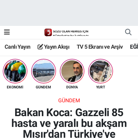
Canlı Yayın
Yayın Akışı
Canlı Yayın
Yayın Akışı
TV 5 Ekranı ve Arşiv
EĞ
TV 5 Ekranı ve Arşiv
EKONOMİ
GÜNDEM
DÜNYA
YURT
GÜNDEM
Bakan Koca: Gazzeli 85
hasta ve yaralı bu akşam
Mısır'dan Türkiye'ye