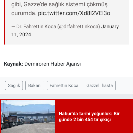
gibi, Gazze’de sağlık sistemi çökmüş
durumda.
pic.twitter.com/Xd8I2VEI3o
— Dr. Fahrettin Koca (@drfahrettinkoca)
January
11, 2024
Kaynak:
Demirören Haber Ajansı
Sağlık
Bakanı
Fahrettin Koca
Gazzeli hasta
Habur'da tarihi yoğunluk: Bir
günde 2 bin 454 tır çıkışı