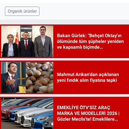
Organik ürünler
Bakan Gürlek: "Behçet Oktay'ın
ölümünde tüm şüpheler yeniden
ve kapsamlı biçimde
incelenecek"
Mahmut Arıkan'dan açıklanan
yeni fındık alım fiyatına tepki
EMEKLİYE ÖTV’SİZ ARAÇ
MARKA VE MODELLERİ 2026 |
Gözler Meclis'te! Emeklilere
ÖTV’siz araç çıkacak mı, şartları