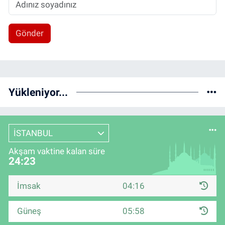
Gönder
Yükleniyor...
İSTANBUL
Akşam vaktine kalan süre
24:23
İmsak
04:16
Güneş
05:58