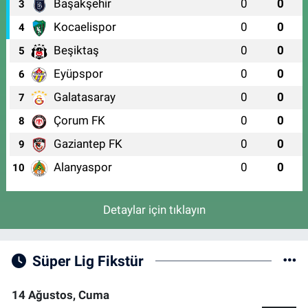
Başakşehir
0
0
3
Kocaelispor
0
0
4
Beşiktaş
0
0
5
Eyüpspor
0
0
6
Galatasaray
0
0
7
Çorum FK
0
0
8
Gaziantep FK
0
0
9
Alanyaspor
0
0
10
Detaylar için tıklayın
Süper Lig Fikstür
14 Ağustos, Cuma