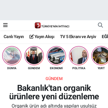
Canlı Yayın
Yayın Akışı
Canlı Yayın
Yayın Akışı
TV 5 Ekranı ve Arşiv
EĞ
TV 5 Ekranı ve Arşiv
DÜNYA
GÜNDEM
EKONOMİ
POLİTİKA
YURT
GÜNDEM
Bakanlık'tan organik
ürünlere yeni düzenleme
Organik ürün adı altında yapılan usulsüz