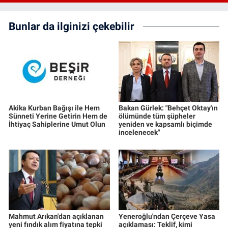
ne?
Bunlar da ilginizi çekebilir
Akika Kurban Bağışı ile Hem
Bakan Gürlek: "Behçet Oktay'ın
Sünneti Yerine Getirin Hem de
ölümünde tüm şüpheler
İhtiyaç Sahiplerine Umut Olun
yeniden ve kapsamlı biçimde
incelenecek"
Mahmut Arıkan'dan açıklanan
Yeneroğlu'ndan Çerçeve Yasa
yeni fındık alım fiyatına tepki
açıklaması: Teklif, kimi