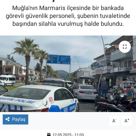
Muğla'nın Marmaris ilçesinde bir bankada
görevli güvenlik personeli, şubenin tuvaletinde
başından silahla vurulmuş halde bulundu.
Paylaş
-
+
A
A
12.05.2025 - 11:03