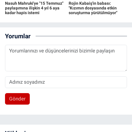
Nasuh Mahruki'ye "15 Temmuz"
Rojin Kabaiş'in babası:
paylaşımına ilişkin 4 yıl 6 aya
"Kızımın dosyasında etkin
kadar hapis istemi
soruşturma yürütülmüyor"
Yorumlar
Gönder