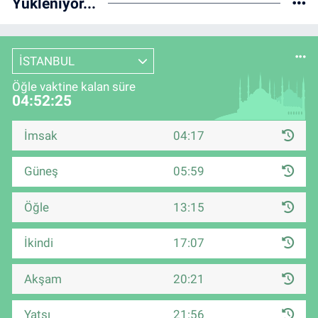
Yükleniyor...
İSTANBUL
Öğle vaktine kalan süre
04:52:24
İmsak
04:17
Güneş
05:59
Öğle
13:15
İkindi
17:07
Akşam
20:21
Yatsı
21:56