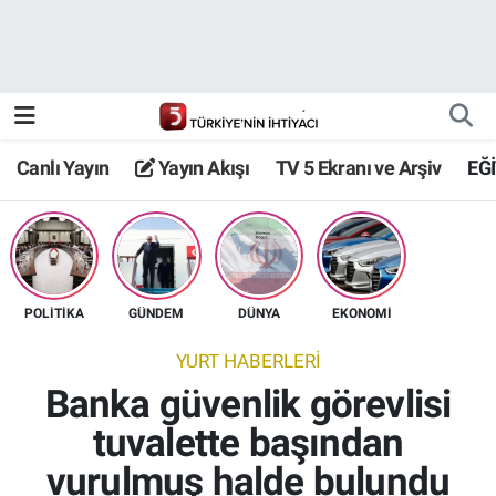
Canlı Yayın
Yayın Akışı
Canlı Yayın
Yayın Akışı
TV 5 Ekranı ve Arşiv
EĞ
TV 5 Ekranı ve Arşiv
POLİTİKA
GÜNDEM
DÜNYA
EKONOMİ
YURT HABERLERİ
Banka güvenlik görevlisi
tuvalette başından
vurulmuş halde bulundu