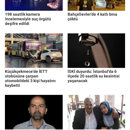
198 saatlik kamera
Bahçelievler'de 4 katlı bina
incelemesiyle suç örgütü
çöktü
deşifre edildi
Küçükçekmece'de İETT
İSKİ duyurdu: İstanbul'da 6
otobüsüne çarpan
ilçede 20 saatlik su kesintisi
otomobildeki 3 kişi hayatını
yaşanacak
kaybetti