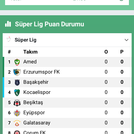
Süper Lig Puan Durumu
Süper Lig
#
Takım
O
P
Amed
0
0
1
Erzurumspor FK
0
0
2
Başakşehir
0
0
3
Kocaelispor
0
0
4
Beşiktaş
0
0
5
Eyüpspor
0
0
6
Galatasaray
0
0
7
Çorum FK
0
0
8