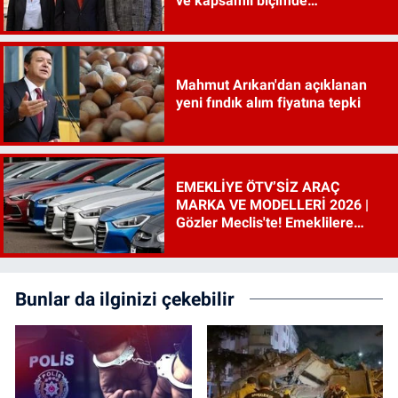
ve kapsamlı biçimde
incelenecek"
Mahmut Arıkan'dan açıklanan
yeni fındık alım fiyatına tepki
EMEKLİYE ÖTV’SİZ ARAÇ
MARKA VE MODELLERİ 2026 |
Gözler Meclis'te! Emeklilere
ÖTV’siz araç çıkacak mı, şartları
ne?
Bunlar da ilginizi çekebilir