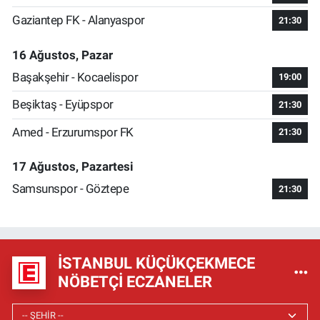
Gaziantep FK - Alanyaspor
21:30
16 Ağustos, Pazar
Başakşehir - Kocaelispor
19:00
Beşiktaş - Eyüpspor
21:30
Amed - Erzurumspor FK
21:30
17 Ağustos, Pazartesi
Samsunspor - Göztepe
21:30
İSTANBUL KÜÇÜKÇEKMECE
NÖBETÇI ECZANELER