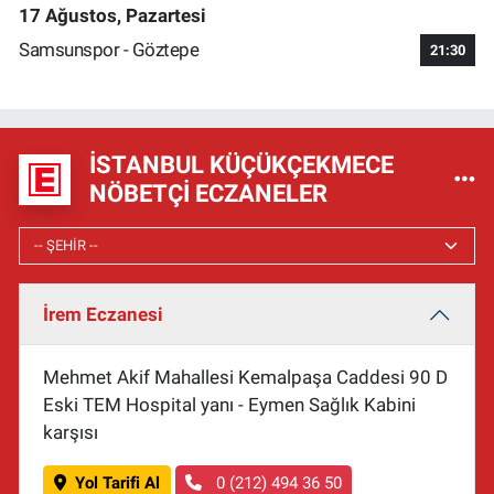
17 Ağustos, Pazartesi
Samsunspor - Göztepe
21:30
İSTANBUL KÜÇÜKÇEKMECE
NÖBETÇI ECZANELER
İrem Eczanesi
Mehmet Akif Mahallesi Kemalpaşa Caddesi 90 D
Eski TEM Hospital yanı - Eymen Sağlık Kabini
karşısı
Yol Tarifi Al
0 (212) 494 36 50