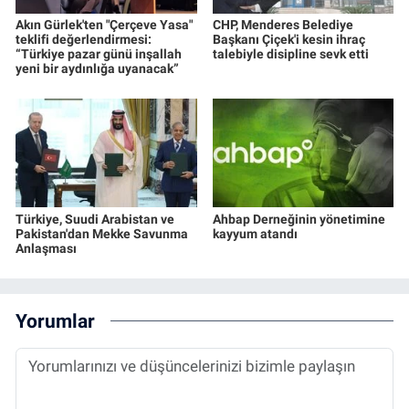
Akın Gürlek'ten "Çerçeve Yasa"
CHP, Menderes Belediye
teklifi değerlendirmesi:
Başkanı Çiçek'i kesin ihraç
“Türkiye pazar günü inşallah
talebiyle disipline sevk etti
yeni bir aydınlığa uyanacak”
Türkiye, Suudi Arabistan ve
Ahbap Derneğinin yönetimine
Pakistan'dan Mekke Savunma
kayyum atandı
Anlaşması
Yorumlar