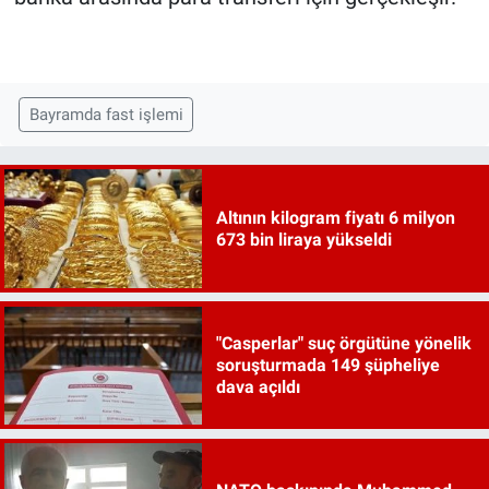
Bayramda fast işlemi
Altının kilogram fiyatı 6 milyon
673 bin liraya yükseldi
"Casperlar" suç örgütüne yönelik
soruşturmada 149 şüpheliye
dava açıldı