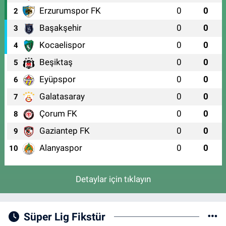
Erzurumspor FK
0
0
2
Başakşehir
0
0
3
Kocaelispor
0
0
4
Beşiktaş
0
0
5
Eyüpspor
0
0
6
Galatasaray
0
0
7
Çorum FK
0
0
8
Gaziantep FK
0
0
9
Alanyaspor
0
0
10
Detaylar için tıklayın
Süper Lig Fikstür