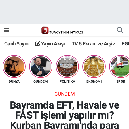
Canlı Yayın
Yayın Akışı
Canlı Yayın
Yayın Akışı
TV 5 Ekranı ve Arşiv
EĞ
TV 5 Ekranı ve Arşiv
DÜNYA
GÜNDEM
POLİTİKA
EKONOMİ
SPOR
GÜNDEM
Bayramda EFT, Havale ve
FAST işlemi yapılır mı?
Kurban Bayramı'nda para