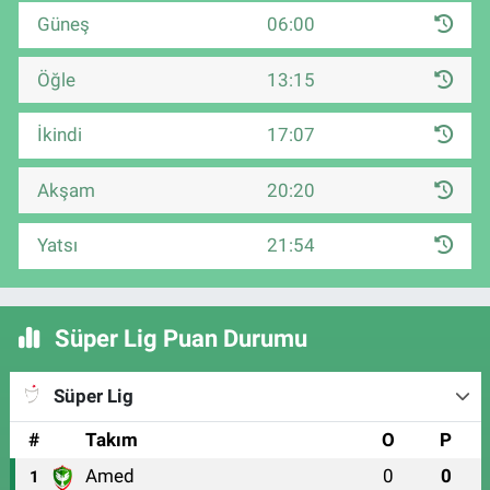
Güneş
06:00
Öğle
13:15
İkindi
17:07
Akşam
20:20
Yatsı
21:54
Süper Lig Puan Durumu
Süper Lig
#
Takım
O
P
Amed
0
0
1