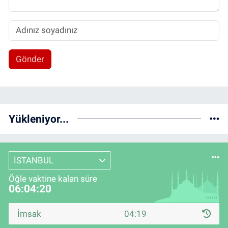
Gönder
Yükleniyor...
İSTANBUL
Öğle vaktine kalan süre
06:04:20
İmsak
04:19