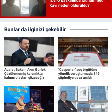
NATO baskınında Muhammed
Kavi neden öldürüldü?
Bunlar da ilginizi çekebilir
Adalet Bakanı Akın Gürlek:
"Casperlar" suç örgütüne
Çözülememiş karanlıkta
yönelik soruşturmada 149
kalmış olayları çözeceğiz
şüpheliye dava açıldı