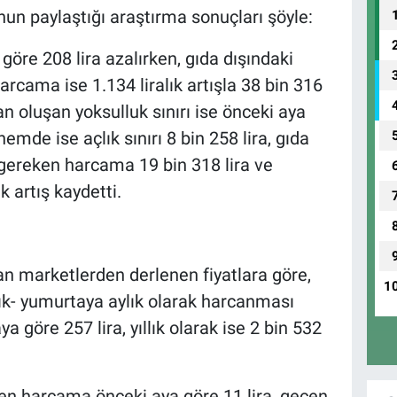
un paylaştığı araştırma sonuçları şöyle:
 göre 208 lira azalırken, gıda dışındaki
arcama ise 1.134 liralık artışla 38 bin 316
dan oluşan yoksulluk sınırı ise önceki aya
önemde ise açlık sınırı 8 bin 258 lira, gıda
ı gereken harcama 19 bin 318 lira ve
ık artış kaydetti.
lan marketlerden derlenen fiyatlara göre,
1
lık- yumurtaya aylık olarak harcanması
a göre 257 lira, yıllık olarak ise 2 bin 532
ken harcama önceki aya göre 11 lira, geçen