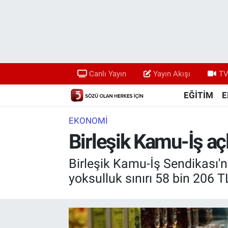
Canlı Yayın
Yayın Akışı
Canlı Yayın
Yayın Akışı
TV
TV 5 Ekranı ve Arşiv
EĞİTİM
E
EKONOMİ
Birleşik Kamu-İş açl
Birleşik Kamu-İş Sendikası'nı
yoksulluk sınırı 58 bin 206 