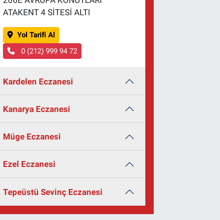
206E AVRUPA KONUTLARI
ATAKENT 4 SİTESİ ALTI
Yol Tarifi Al
0 (212) 999 94 72
Kardelen Eczanesi
Kanarya Eczanesi
Müge Eczanesi
Ezel Eczanesi
Tepeüstü Sevinç Eczanesi