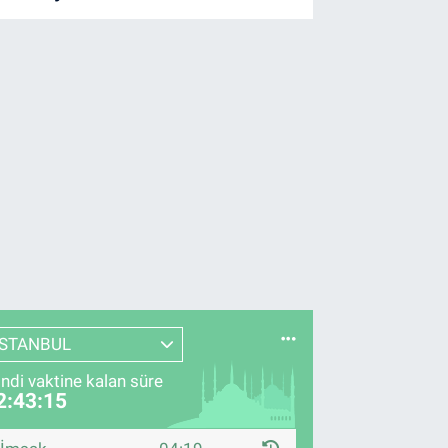
İSTANBUL
indi vaktine kalan süre
2:43:14