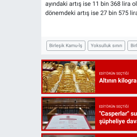
ayındaki artış ise 11 bin 368 lira ol
dönemdeki artış ise 27 bin 575 lira
Birleşik Kamu-İş
Yoksulluk sınırı
Bir
EDITÖRÜN SEÇTIĞI
Altının kilogr
EDITÖRÜN SEÇTIĞI
"Casperlar" s
şüpheliye dava