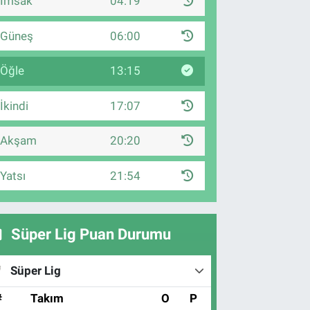
İmsak
04:19
Güneş
06:00
Öğle
13:15
İkindi
17:07
Akşam
20:20
Yatsı
21:54
Süper Lig Puan Durumu
Süper Lig
#
Takım
O
P