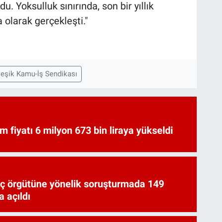
du. Yoksulluk sınırında, son bir yıllık
 olarak gerçekleşti."
leşik Kamu-İş Sendikası
am fiyatı 6 milyon 673 bin liraya yükseldi
uç örgütüne yönelik soruşturmada 149
 açıldı