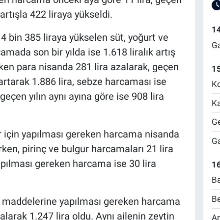
 artışla 422 liraya yükseldi.
1
 4 bin 385 liraya yükselen süt, yoğurt ve
Ga
mada son bir yılda ise 1.618 liralık artış
en para nisanda 281 lira azalarak, geçen
1
a artarak 1.886 lira, sebze harcaması ise
Ko
geçen yılın aynı ayına göre ise 908 lira
Ka
Ge
 için yapılması gereken harcama nisanda
Ga
irken, pirinç ve bulgur harcamaları 21 lira
yapılması gereken harcama ise 30 lira
16
Ba
Be
ıda maddelerine yapılması gereken harcama
larak 1.247 lira oldu. Aynı ailenin zeytin
Am