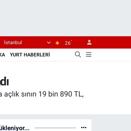
°
İstanbul
26
KA
YURT HABERLERİ
adı
açlık sınırı 19 bin 890 TL,
ükleniyor...