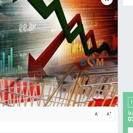
İk
-
+
A
A
0