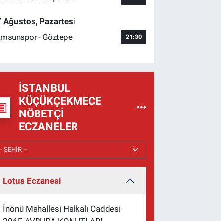
 Ağustos, Pazartesi
msunspor - Göztepe
21:30
İSTANBUL
KÜÇÜKÇEKMECE
NÖBETÇI
ECZANELER
Lotus Eczanesi
İnönü Mahallesi Halkalı Caddesi