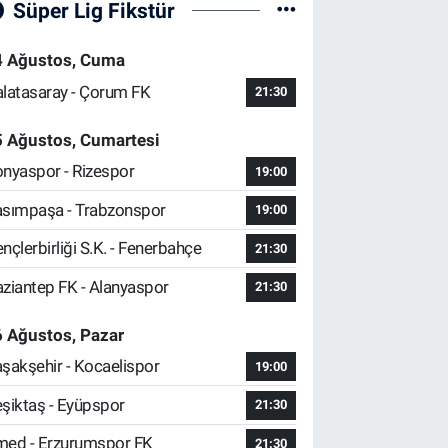
Süper Lig Fikstür
4 Ağustos, Cuma
latasaray - Çorum FK
21:30
5 Ağustos, Cumartesi
nyaspor - Rizespor
19:00
sımpaşa - Trabzonspor
19:00
nçlerbirliği S.K. - Fenerbahçe
21:30
ziantep FK - Alanyaspor
21:30
 Ağustos, Pazar
şakşehir - Kocaelispor
19:00
şiktaş - Eyüpspor
21:30
ed - Erzurumspor FK
21:30