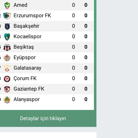
Amed
0
0
1
Erzurumspor FK
0
0
2
Başakşehir
0
0
3
Kocaelispor
0
0
4
Beşiktaş
0
0
5
Eyüpspor
0
0
6
Galatasaray
0
0
7
Çorum FK
0
0
8
Gaziantep FK
0
0
9
Alanyaspor
0
0
0
Detaylar için tıklayın