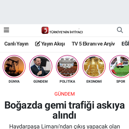
Canlı Yayın
Yayın Akışı
Canlı Yayın
Yayın Akışı
TV 5 Ekranı ve Arşiv
EĞ
TV 5 Ekranı ve Arşiv
DÜNYA
GÜNDEM
POLİTİKA
EKONOMİ
SPOR
GÜNDEM
Boğazda gemi trafiği askıya
alındı
Haydarpaşa Limanı'ndan çıkış yapacak olan