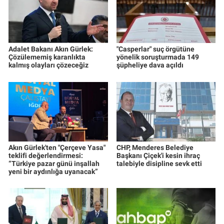
Adalet Bakanı Akın Gürlek:
"Casperlar" suç örgütüne
Çözülememiş karanlıkta
yönelik soruşturmada 149
kalmış olayları çözeceğiz
şüpheliye dava açıldı
Akın Gürlek'ten "Çerçeve Yasa"
CHP, Menderes Belediye
teklifi değerlendirmesi:
Başkanı Çiçek'i kesin ihraç
“Türkiye pazar günü inşallah
talebiyle disipline sevk etti
yeni bir aydınlığa uyanacak”