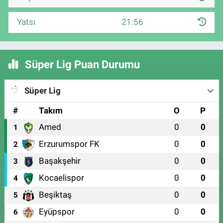
Yatsı
21:56
Süper Lig Puan Durumu
Süper Lig
#
Takım
O
P
Amed
0
0
1
Erzurumspor FK
0
0
2
Başakşehir
0
0
3
Kocaelispor
0
0
4
Beşiktaş
0
0
5
Eyüpspor
0
0
6