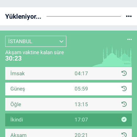
Yükleniyor...
İSTANBUL
Akşam vaktine kalan süre
30:23
İmsak
04:17
Güneş
05:59
Öğle
13:15
İkindi
17:07
Akşam
20:21