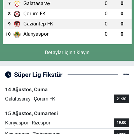
Galatasaray
0
0
7
Çorum FK
0
0
8
Gaziantep FK
0
0
9
Alanyaspor
0
0
10
Detaylar için tıklayın
Süper Lig Fikstür
14 Ağustos, Cuma
Galatasaray - Çorum FK
21:30
15 Ağustos, Cumartesi
Konyaspor - Rizespor
19:00