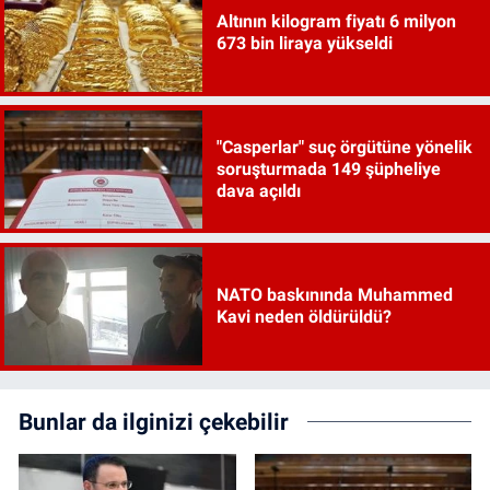
Altının kilogram fiyatı 6 milyon
673 bin liraya yükseldi
"Casperlar" suç örgütüne yönelik
soruşturmada 149 şüpheliye
dava açıldı
NATO baskınında Muhammed
Kavi neden öldürüldü?
Bunlar da ilginizi çekebilir