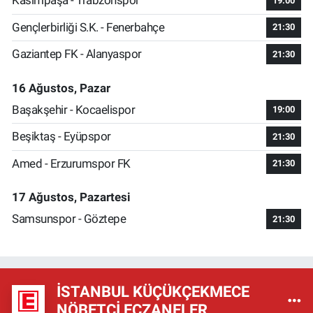
Kasımpaşa - Trabzonspor
19:00
Gençlerbirliği S.K. - Fenerbahçe
21:30
Gaziantep FK - Alanyaspor
21:30
16 Ağustos, Pazar
Başakşehir - Kocaelispor
19:00
Beşiktaş - Eyüpspor
21:30
Amed - Erzurumspor FK
21:30
17 Ağustos, Pazartesi
Samsunspor - Göztepe
21:30
İSTANBUL KÜÇÜKÇEKMECE
NÖBETÇI ECZANELER