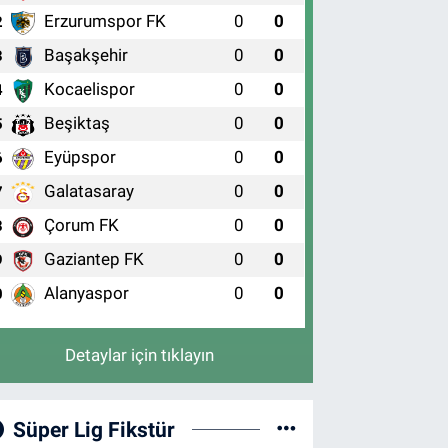
Erzurumspor FK
0
0
2
Başakşehir
0
0
3
Kocaelispor
0
0
4
Beşiktaş
0
0
5
Eyüpspor
0
0
6
Galatasaray
0
0
7
Çorum FK
0
0
8
Gaziantep FK
0
0
9
Alanyaspor
0
0
0
Detaylar için tıklayın
Süper Lig Fikstür