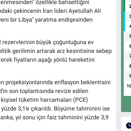
klenmesinden" özellikle bahsettiğini
daki çekincenin İran lideri Ayetullah Ali
yeni bir Libya" yaratma endişesinden
ol rezervlerinin büyük çoğunluğuna ev
litik gerilimin artarak arz kesintisine sebep
terek fiyatların aşağı yönlü hareketini
en projeksiyonlarında enflasyon beklentisini
1
ed'in son toplantısında revize edilen
 kişisel tüketim harcamaları (PCE)
 yüzde 3,1'e çıkarıldı. Büyüme tahminini ise
anka, yıl sonu için faiz tahminini yüzde 3,9