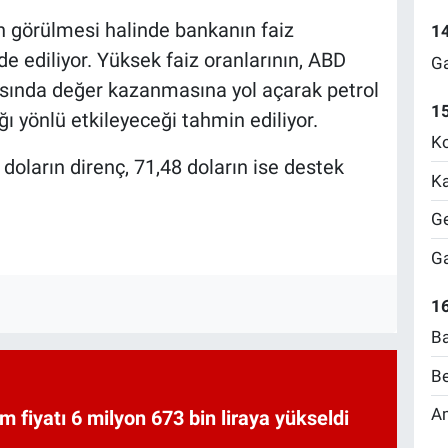
n görülmesi halinde bankanın faiz
1
ade ediliyor. Yüksek faiz oranlarının, ABD
Ga
şısında değer kazanmasına yol açarak petrol
1
ağı yönlü etkileyeceği tahmin ediliyor.
Ko
 doların direnç, 71,48 doların ise destek
Ka
Ge
Ga
16
Ba
Be
Am
am fiyatı 6 milyon 673 bin liraya yükseldi