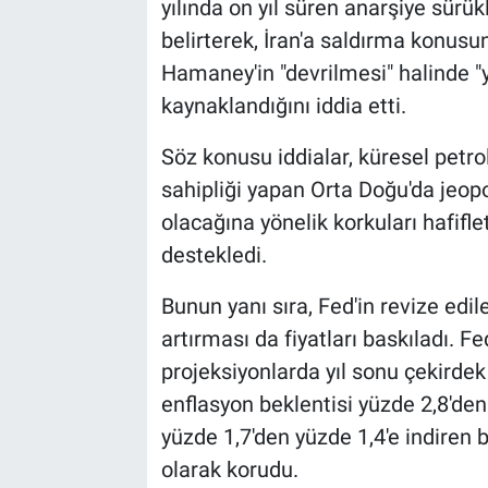
yılında on yıl süren anarşiye sürü
belirterek, İran'a saldırma konusun
Hamaney'in "devrilmesi" halinde "
kaynaklandığını iddia etti.
Söz konusu iddialar, küresel petr
sahipliği yapan Orta Doğu'da jeopo
olacağına yönelik korkuları hafifle
destekledi.
Bunun yanı sıra, Fed'in revize edil
artırması da fiyatları baskıladı. F
projeksiyonlarda yıl sonu çekirdek
enflasyon beklentisi yüzde 2,8'den
yüzde 1,7'den yüzde 1,4'e indiren b
olarak korudu.