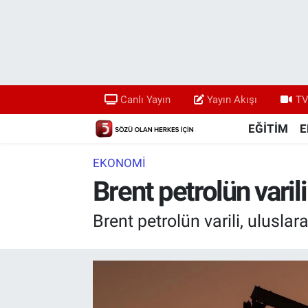
Canlı Yayın
Yayın Akışı
Canlı Yayın
Yayın Akışı
TV
TV 5 Ekranı ve Arşiv
EĞİTİM
E
EKONOMİ
Brent petrolün vari
Brent petrolün varili, ulusla