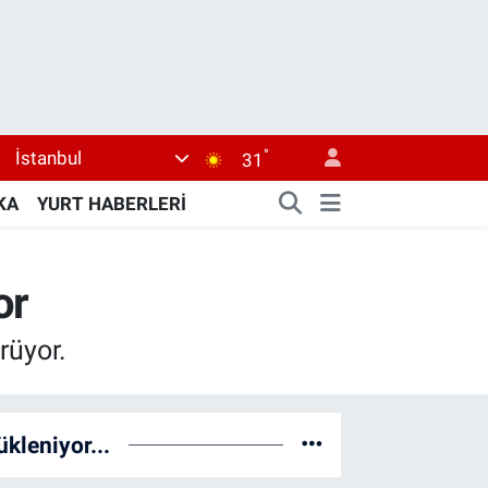
°
İstanbul
31
KA
YURT HABERLERİ
or
rüyor.
ükleniyor...