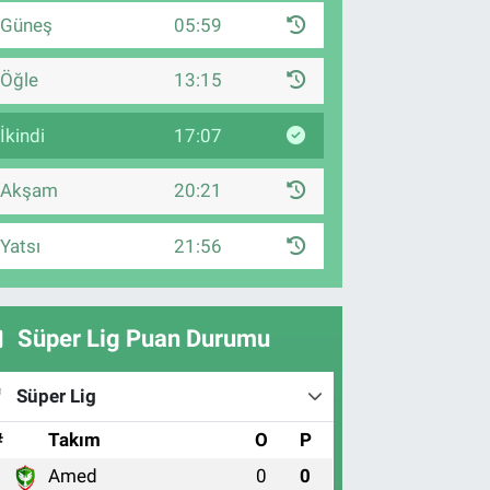
Güneş
05:59
Öğle
13:15
İkindi
17:07
Akşam
20:21
Yatsı
21:56
Süper Lig Puan Durumu
Süper Lig
#
Takım
O
P
Amed
0
0
1