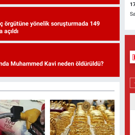
17
Sa
uç örgütüne yönelik soruşturmada 149
 açıldı
nda Muhammed Kavi neden öldürüldü?