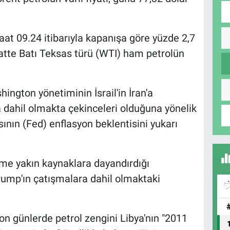
saat 09.24 itibarıyla kapanışa göre yüzde 2,7
aatte Batı Teksas türü (WTI) ham petrolün
ington yönetiminin İsrail'in İran'a
a dahil olmakta çekinceleri olduğuna yönelik
nın (Fed) enflasyon beklentisini yukarı
me yakın kaynaklara dayandırdığı
ump'ın çatışmalara dahil olmaktaki
on günlerde petrol zengini Libya'nın "2011