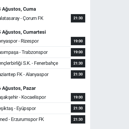
4 Ağustos, Cuma
latasaray - Çorum FK
21:30
5 Ağustos, Cumartesi
nyaspor - Rizespor
19:00
sımpaşa - Trabzonspor
19:00
nçlerbirliği S.K. - Fenerbahçe
21:30
ziantep FK - Alanyaspor
21:30
 Ağustos, Pazar
şakşehir - Kocaelispor
19:00
şiktaş - Eyüpspor
21:30
ed - Erzurumspor FK
21:30