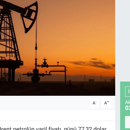
Ak
-
+
A
A
0
ent petrolün varil fiyatı, günü 77,32 dolar