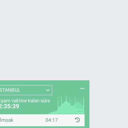
İSTANBUL
şam vaktine kalan süre
2:35:38
İmsak
04:17