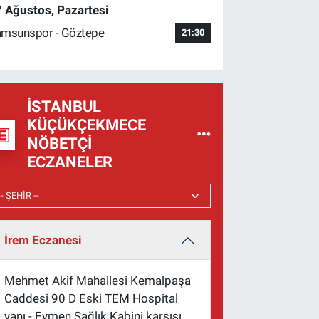
 Ağustos, Pazartesi
msunspor - Göztepe
21:30
İSTANBUL
KÜÇÜKÇEKMECE
NÖBETÇI
ECZANELER
İrem Eczanesi
Mehmet Akif Mahallesi Kemalpaşa
Caddesi 90 D Eski TEM Hospital
yanı - Eymen Sağlık Kabini karşısı