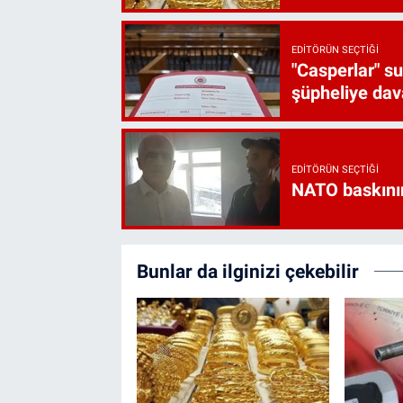
EDITÖRÜN SEÇTIĞI
"Casperlar" s
şüpheliye dava
EDITÖRÜN SEÇTIĞI
NATO baskını
Bunlar da ilginizi çekebilir