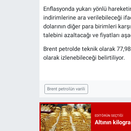
Enflasyonda yukarı yönlü hareketi
indirimlerine ara verilebileceği if
dolarının diğer para birimleri kar
talebini azaltacağı ve fiyatları aş
Brent petrolde teknik olarak 77,98
olarak izlenebileceği belirtiliyor.
Brent petrolün varili
EDITÖRÜN SEÇTIĞI
Altının kilogr