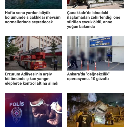
Hafta sonu yurdun büyük
Çanakkale'de binadaki
bölümünde sıcaklıklar mevsim
ilaçlamadan zehirlendiği öne
normallerinde seyredecek
sürülen çocuk öldü, anne
yoğun bakımda
Erzurum Adliyesi'nin arşiv
Ankara'da "değnekçilik"
bölümünde çıkan yangın
operasyonu: 10 gözaltı
ekiplerce kontrol altına alındı