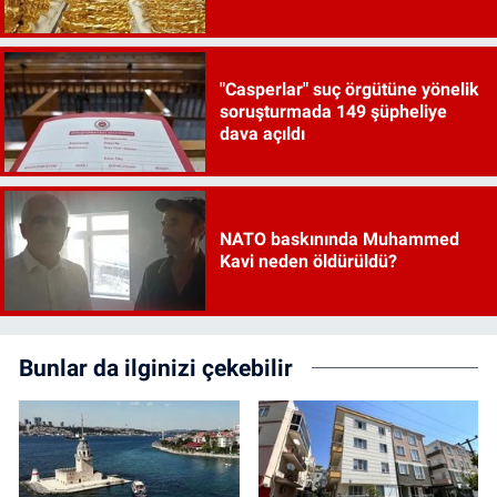
"Casperlar" suç örgütüne yönelik
soruşturmada 149 şüpheliye
dava açıldı
NATO baskınında Muhammed
Kavi neden öldürüldü?
Bunlar da ilginizi çekebilir