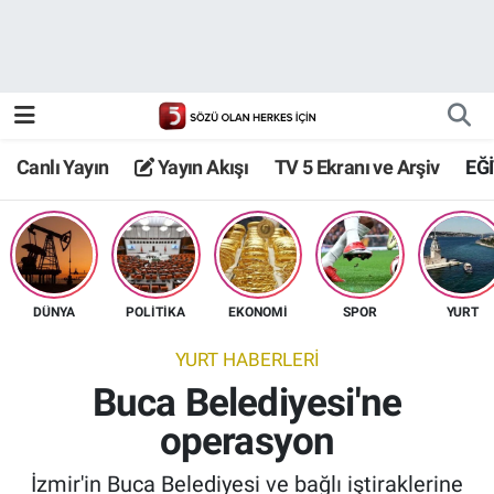
Canlı Yayın
Yayın Akışı
Canlı Yayın
Yayın Akışı
TV 5 Ekranı ve Arşiv
EĞ
TV 5 Ekranı ve Arşiv
DÜNYA
POLİTİKA
EKONOMİ
SPOR
YURT
YURT HABERLERİ
Buca Belediyesi'ne
operasyon
İzmir'in Buca Belediyesi ve bağlı iştiraklerine