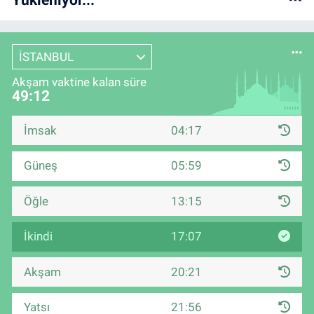
İSTANBUL
Akşam vaktine kalan süre
49:11
İmsak
04:17
Güneş
05:59
Öğle
13:15
İkindi
17:07
Akşam
20:21
Yatsı
21:56