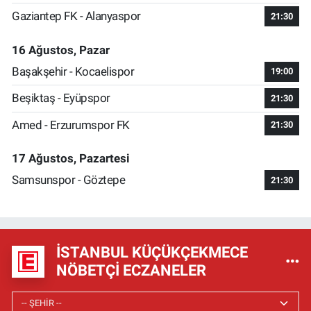
Gaziantep FK - Alanyaspor
21:30
16 Ağustos, Pazar
Başakşehir - Kocaelispor
19:00
Beşiktaş - Eyüpspor
21:30
Amed - Erzurumspor FK
21:30
17 Ağustos, Pazartesi
Samsunspor - Göztepe
21:30
İSTANBUL KÜÇÜKÇEKMECE
NÖBETÇI ECZANELER