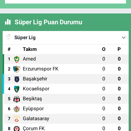
Süper Lig Puan Durumu
Süper Lig
#
Takım
O
P
Amed
0
0
1
Erzurumspor FK
0
0
2
Başakşehir
0
0
3
Kocaelispor
0
0
4
Beşiktaş
0
0
5
Eyüpspor
0
0
6
Galatasaray
0
0
7
Çorum FK
0
0
8