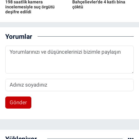
198 saatlik kamera
Bahçelievler'de 4 katlı bina
incelemesiyle suç örgütü
çöktü
deşifre edildi
Yorumlar
Gönder
Yükleniyor...