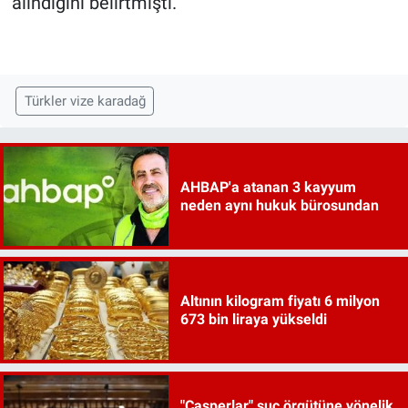
alındığını belirtmişti.
Türkler vize karadağ
AHBAP'a atanan 3 kayyum
neden aynı hukuk bürosundan
Altının kilogram fiyatı 6 milyon
673 bin liraya yükseldi
"Casperlar" suç örgütüne yönelik