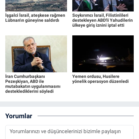
İşgalci İsrail, ateşkese rağmen
Soykırımcı İsrail, Filistinlileri
Lübnan'ın güneyine saldırdı
destekleyen ABD'li Yahudilerin
ülkeye giriş iznini iptal etti
İran Cumhurbaşkanı
Yemen ordusu, Husilere
Pezeşkiyan, ABD ile
yönelik operasyon düzenledi
mutabakatın uygulanmasını
desteklediklerini söyledi
Yorumlar