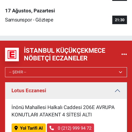
17 Ağustos, Pazartesi
Samsunspor - Göztepe
21:30
İSTANBUL KÜÇÜKÇEKMECE
NÖBETÇI ECZANELER
Lotus Eczanesi
İnönü Mahallesi Halkalı Caddesi 206E AVRUPA
KONUTLARI ATAKENT 4 SİTESİ ALTI
Yol Tarifi Al
0 (212) 999 94 72