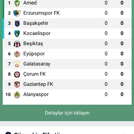
Amed
0
0
1
Erzurumspor FK
0
0
2
Başakşehir
0
0
3
Kocaelispor
0
0
4
Beşiktaş
0
0
5
Eyüpspor
0
0
6
Galatasaray
0
0
7
Çorum FK
0
0
8
Gaziantep FK
0
0
9
Alanyaspor
0
0
10
Detaylar için tıklayın