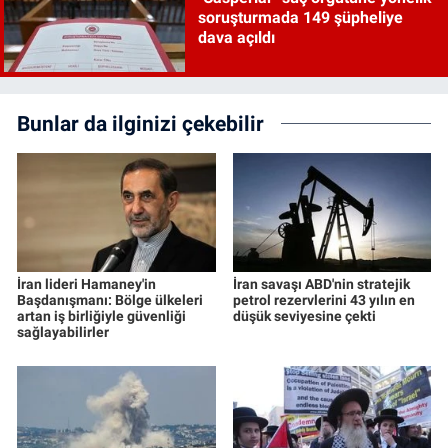
soruşturmada 149 şüpheliye
dava açıldı
Bunlar da ilginizi çekebilir
İran lideri Hamaney'in
İran savaşı ABD'nin stratejik
Başdanışmanı: Bölge ülkeleri
petrol rezervlerini 43 yılın en
artan iş birliğiyle güvenliği
düşük seviyesine çekti
sağlayabilirler