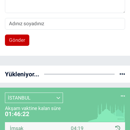
Gönder
Yükleniyor...
İSTANBUL
Akşam vaktine kalan süre
01:46:22
İmsak
04:19