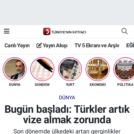
Canlı Yayın
Yayın Akışı
Canlı Yayın
Yayın Akışı
TV 5 Ekranı ve Arşiv
EĞ
TV 5 Ekranı ve Arşiv
DÜNYA
GÜNDEM
YURT
EKONOMİ
POLİTİKA
DÜNYA
Bugün başladı: Türkler artık
vize almak zorunda
Son dönemde ülkedeki artan gerginlikler