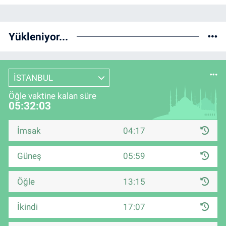
Yükleniyor...
İSTANBUL
Öğle vaktine kalan süre
05:32:02
İmsak
04:17
Güneş
05:59
Öğle
13:15
İkindi
17:07