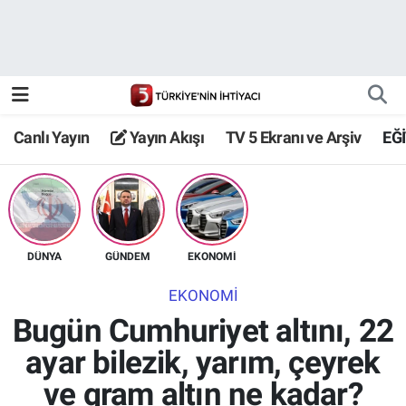
Canlı Yayın
Yayın Akışı
Canlı Yayın
Yayın Akışı
TV 5 Ekranı ve Arşiv
EĞ
TV 5 Ekranı ve Arşiv
DÜNYA
GÜNDEM
EKONOMİ
EKONOMİ
Bugün Cumhuriyet altını, 22
ayar bilezik, yarım, çeyrek
ve gram altın ne kadar?