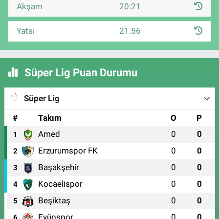
Akşam
20:21
Yatsı
21:56
Süper Lig Puan Durumu
Süper Lig
#
Takım
O
P
Amed
0
0
1
Erzurumspor FK
0
0
2
Başakşehir
0
0
3
Kocaelispor
0
0
4
Beşiktaş
0
0
5
Eyüpspor
0
0
6