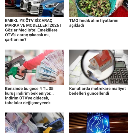
EMEKLİYE ÖTV’SİZ ARAÇ
TMO fındık alım fiyatlarını
MARKA VE MODELLERİ 2026 |
açıkladı
Gözler Meclis'te! Emeklilere
ÖTV’siz araç çıkacak mı,
şartları ne?
Benzinde bu gece 4 TL 35
Konutlarda metrekare maliyet
kuruş indirim bekleniyor...
bedelleri güncellendi
indirim ÖTV'ye gidecek,
tabelalar değişmeyecek