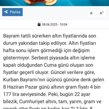
Paylaş
-
+
A
A
08.06.2025 - 10:04
Bayram tatili sürerken altın fiyatlarında son
durum yakından takip ediliyor. Altın fiyatları
hafta sonu işlem görmediği için değişim
göstermiyor. Serbest piyasada altın işleme
kapalı olduğundan Cuma günü oluşan son
fiyatlar geçerli oluyor. Güncel verilere göre,
Kurban Bayramı’nın üçüncü gününe denk gelen
8 Haziran Pazar günü altının gram fiyatı 4 bin
177 lira seviyesinde. Peki, bugün 22 ayar
bilezik, Cumhuriyet altını, tam, yarım, gram ve
çeyrek altın fiyatı ne kadar, kaç TL? İşte, 8