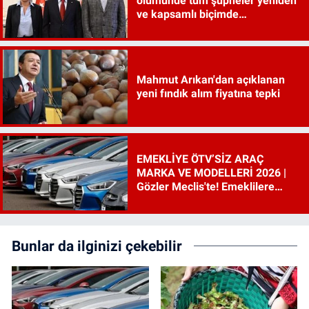
ölümünde tüm şüpheler yeniden
ve kapsamlı biçimde
incelenecek"
Mahmut Arıkan'dan açıklanan
yeni fındık alım fiyatına tepki
EMEKLİYE ÖTV’SİZ ARAÇ
MARKA VE MODELLERİ 2026 |
Gözler Meclis'te! Emeklilere
ÖTV’siz araç çıkacak mı, şartları
ne?
Bunlar da ilginizi çekebilir