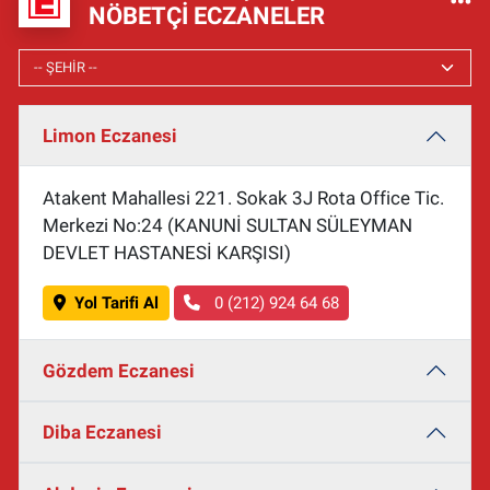
NÖBETÇI ECZANELER
Limon Eczanesi
Atakent Mahallesi 221. Sokak 3J Rota Office Tic.
Merkezi No:24 (KANUNİ SULTAN SÜLEYMAN
DEVLET HASTANESİ KARŞISI)
Yol Tarifi Al
0 (212) 924 64 68
Gözdem Eczanesi
Diba Eczanesi