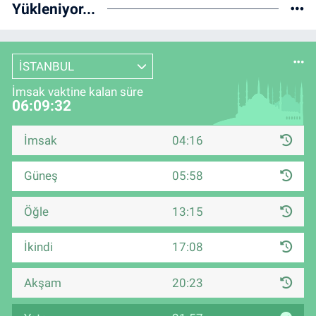
Yükleniyor...
İSTANBUL
İmsak vaktine kalan süre
06:09:31
İmsak
04:16
Güneş
05:58
Öğle
13:15
İkindi
17:08
Akşam
20:23