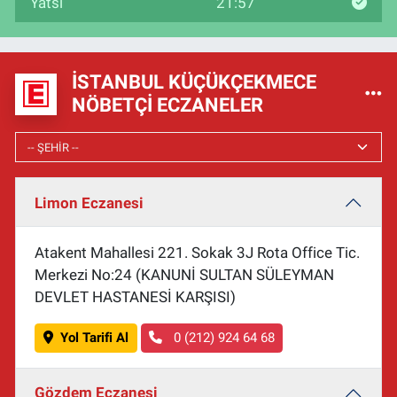
Yatsı
21:57
İSTANBUL KÜÇÜKÇEKMECE
NÖBETÇI ECZANELER
Limon Eczanesi
Atakent Mahallesi 221. Sokak 3J Rota Office Tic.
Merkezi No:24 (KANUNİ SULTAN SÜLEYMAN
DEVLET HASTANESİ KARŞISI)
Yol Tarifi Al
0 (212) 924 64 68
Gözdem Eczanesi