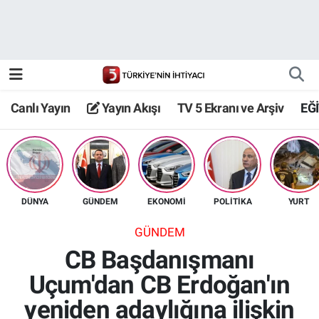
Canlı Yayın
Yayın Akışı
Canlı Yayın
Yayın Akışı
TV 5 Ekranı ve Arşiv
EĞ
TV 5 Ekranı ve Arşiv
DÜNYA
GÜNDEM
EKONOMİ
POLİTİKA
YURT
GÜNDEM
CB Başdanışmanı
Uçum'dan CB Erdoğan'ın
yeniden adaylığına ilişkin