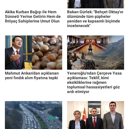
Akika Kurban Bağışı ile Hem
Bakan Gürlek: "Behçet Oktay'ın
Sünneti Yerine Getirin Hem de
ölümünde tüm şüpheler
İhtiyaç Sahiplerine Umut Olun
yeniden ve kapsamlı biçimde
incelenecek"
Mahmut Arıkan'dan açıklanan
Yeneroğlu'ndan Çerçeve Yasa
yeni fındık alım fiyatına tepki
açıklaması: Teklif, kimi
eksikliklerine rağmen
toplumsal hassasiyetleri göz
ardı etmiyor