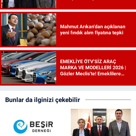
incelenecek"
Mahmut Arıkan'dan açıklanan
yeni fındık alım fiyatına tepki
EMEKLİYE ÖTV’SİZ ARAÇ
MARKA VE MODELLERİ 2026 |
Gözler Meclis'te! Emeklilere
ÖTV’siz araç çıkacak mı, şartları
ne?
Bunlar da ilginizi çekebilir