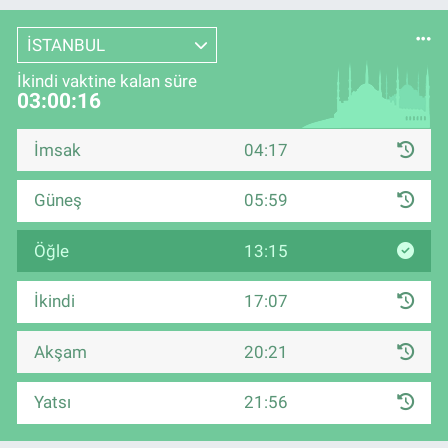
İSTANBUL
İkindi vaktine kalan süre
03:00:15
İmsak
04:17
Güneş
05:59
Öğle
13:15
İkindi
17:07
Akşam
20:21
Yatsı
21:56