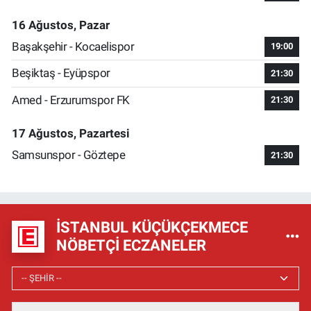
16 Ağustos, Pazar
Başakşehir - Kocaelispor
19:00
Beşiktaş - Eyüpspor
21:30
Amed - Erzurumspor FK
21:30
17 Ağustos, Pazartesi
Samsunspor - Göztepe
21:30
İSTANBUL KÜÇÜKÇEKMECE
NÖBETÇI ECZANELER