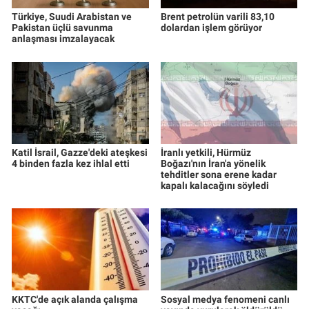
Türkiye, Suudi Arabistan ve
Brent petrolün varili 83,10
Pakistan üçlü savunma
dolardan işlem görüyor
anlaşması imzalayacak
Katil İsrail, Gazze'deki ateşkesi
İranlı yetkili, Hürmüz
4 binden fazla kez ihlal etti
Boğazı'nın İran'a yönelik
tehditler sona erene kadar
kapalı kalacağını söyledi
KKTC'de açık alanda çalışma
Sosyal medya fenomeni canlı