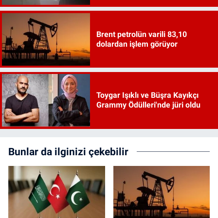
Brent petrolün varili 83,10
dolardan işlem görüyor
Toygar Işıklı ve Büşra Kayıkçı
Grammy Ödülleri'nde jüri oldu
Bunlar da ilginizi çekebilir