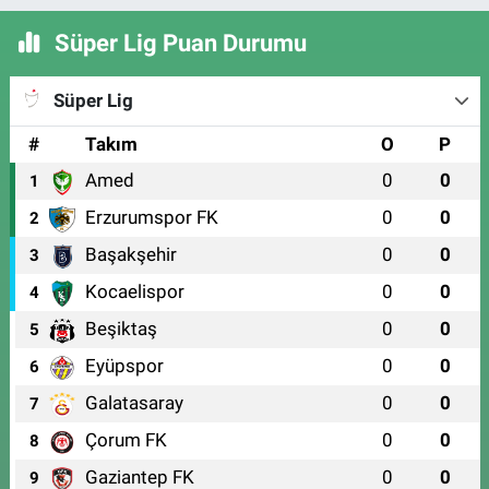
Süper Lig Puan Durumu
Süper Lig
#
Takım
O
P
Amed
0
0
1
Erzurumspor FK
0
0
2
Başakşehir
0
0
3
Kocaelispor
0
0
4
Beşiktaş
0
0
5
Eyüpspor
0
0
6
Galatasaray
0
0
7
Çorum FK
0
0
8
Gaziantep FK
0
0
9