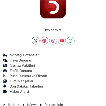
tv5.com.tr
Nöbetçi Eczaneler
Hava Durumu
Namaz Vakitleri
Trafik Durumu
Puan Durumu ve Fikstür
Tüm Manşetler
Son Dakika Haberleri
Haber Arşivi
İletişim
Künye
Reklam İçin