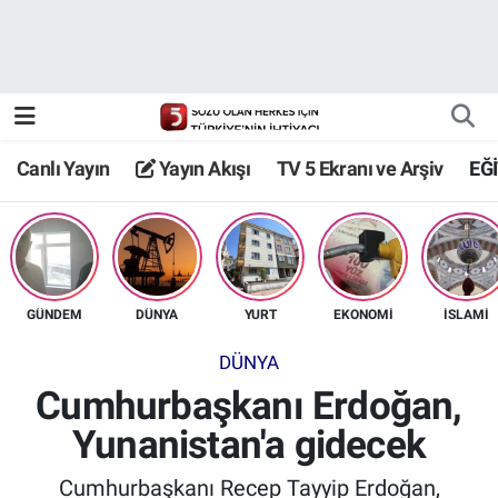
Canlı Yayın
Yayın Akışı
Canlı Yayın
Yayın Akışı
TV 5 Ekranı ve Arşiv
EĞ
TV 5 Ekranı ve Arşiv
GÜNDEM
DÜNYA
YURT
EKONOMİ
İSLAMİ
DÜNYA
Cumhurbaşkanı Erdoğan,
Yunanistan'a gidecek
Cumhurbaşkanı Recep Tayyip Erdoğan,