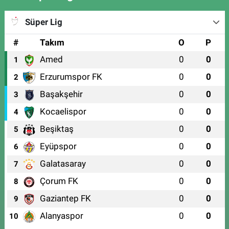
Süper Lig
#
Takım
O
P
Amed
0
0
1
Erzurumspor FK
0
0
2
Başakşehir
0
0
3
Kocaelispor
0
0
4
Beşiktaş
0
0
5
Eyüpspor
0
0
6
Galatasaray
0
0
7
Çorum FK
0
0
8
Gaziantep FK
0
0
9
Alanyaspor
0
0
10