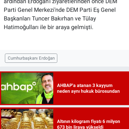
ardından Erdoğan'ı ziyaretlerinden önce DEM
Parti Genel Merkezi'nde DEM Parti Eş Genel
Başkanları Tuncer Bakırhan ve Tülay
Hatimoğulları ile bir araya gelmişti.
Cumhurbaşkanı Erdoğan
AHBAP'a atanan 3 kayyum
neden aynı hukuk bürosundan
Altının kilogram fiyatı 6 milyon
673 bin liraya yükseldi