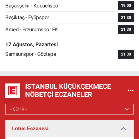
Başakşehir - Kocaelispor
19:00
Beşiktaş - Eyüpspor
21:30
Amed - Erzurumspor FK
21:30
17 Ağustos, Pazartesi
Samsunspor - Göztepe
21:30
İSTANBUL KÜÇÜKÇEKMECE
NÖBETÇI ECZANELER
Lotus Eczanesi