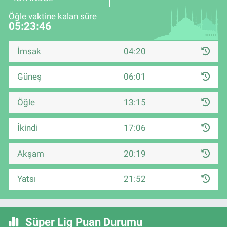
Öğle vaktine kalan süre
05:23:46
İmsak
04:20
Güneş
06:01
Öğle
13:15
İkindi
17:06
Akşam
20:19
Yatsı
21:52
Süper Lig Puan Durumu