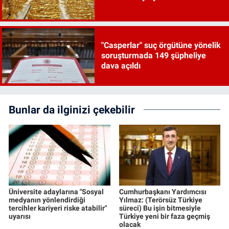
"Casperlar" suç örgütüne yönelik
soruşturmada 149 şüpheliye
dava açıldı
Bunlar da ilginizi çekebilir
Üniversite adaylarına "Sosyal
Cumhurbaşkanı Yardımcısı
medyanın yönlendirdiği
Yılmaz: (Terörsüz Türkiye
tercihler kariyeri riske atabilir"
süreci) Bu işin bitmesiyle
uyarısı
Türkiye yeni bir faza geçmiş
olacak