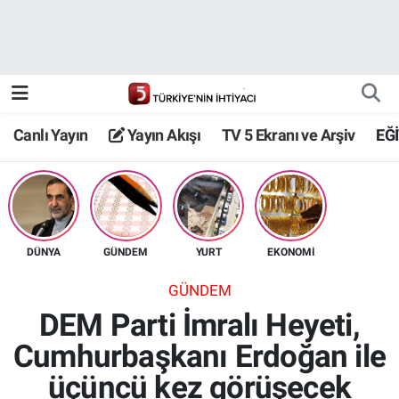
Canlı Yayın
Yayın Akışı
Canlı Yayın
Yayın Akışı
TV 5 Ekranı ve Arşiv
EĞ
TV 5 Ekranı ve Arşiv
DÜNYA
GÜNDEM
YURT
EKONOMİ
GÜNDEM
DEM Parti İmralı Heyeti,
Cumhurbaşkanı Erdoğan ile
üçüncü kez görüşecek