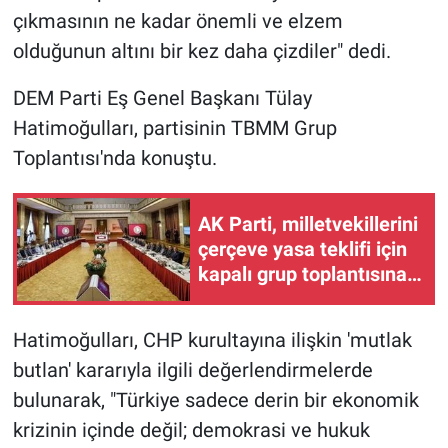
çıkmasının ne kadar önemli ve elzem
olduğunun altını bir kez daha çizdiler" dedi.
DEM Parti Eş Genel Başkanı Tülay
Hatimoğulları, partisinin TBMM Grup
Toplantısı'nda konuştu.
AK Parti, milletvekillerini
çerçeve yasa teklifi için
kapalı grup toplantısına
çağırdı
Hatimoğulları, CHP kurultayına ilişkin 'mutlak
butlan' kararıyla ilgili değerlendirmelerde
bulunarak, "Türkiye sadece derin bir ekonomik
krizinin içinde değil; demokrasi ve hukuk