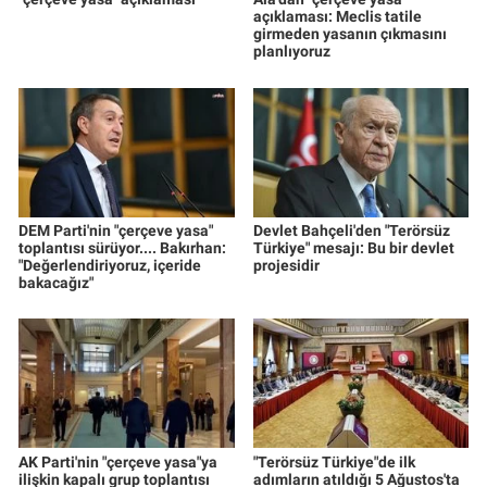
açıklaması: Meclis tatile
girmeden yasanın çıkmasını
planlıyoruz
DEM Parti'nin "çerçeve yasa"
Devlet Bahçeli'den "Terörsüz
toplantısı sürüyor.... Bakırhan:
Türkiye" mesajı: Bu bir devlet
"Değerlendiriyoruz, içeride
projesidir
bakacağız"
AK Parti'nin "çerçeve yasa"ya
"Terörsüz Türkiye"de ilk
ilişkin kapalı grup toplantısı
adımların atıldığı 5 Ağustos'ta