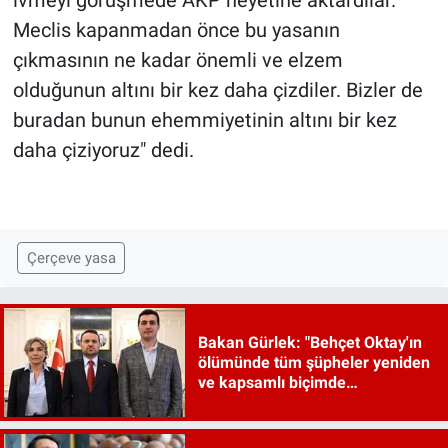
ivmeyi görüşmede AKP heyetine aktardılar.
Meclis kapanmadan önce bu yasanın
çıkmasının ne kadar önemli ve elzem
olduğunun altını bir kez daha çizdiler. Bizler de
buradan bunun ehemmiyetinin altını bir kez
daha çiziyoruz" dedi.
Çerçeve yasa
Bakan Gürlek: "Behçet Oktay'ın
ölümünde tüm şüpheler yeniden
ve kapsamlı biçimde
incelenecek"