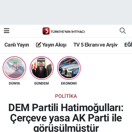
Canlı Yayın
Yayın Akışı
Canlı Yayın
Yayın Akışı
TV 5 Ekranı ve Arşiv
EĞ
TV 5 Ekranı ve Arşiv
DÜNYA
GÜNDEM
EKONOMİ
POLİTİKA
DEM Partili Hatimoğulları:
Çerçeve yasa AK Parti ile
görüşülmüştür