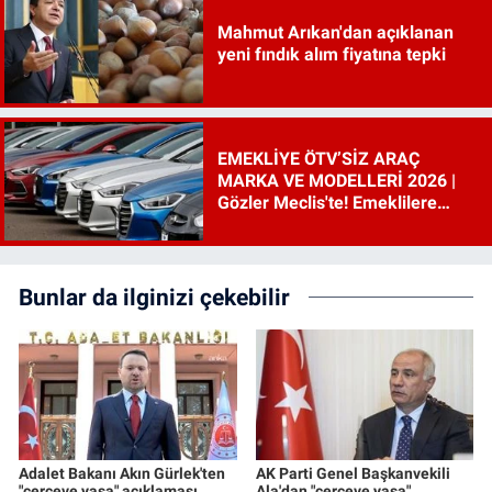
Mahmut Arıkan'dan açıklanan
yeni fındık alım fiyatına tepki
EMEKLİYE ÖTV’SİZ ARAÇ
MARKA VE MODELLERİ 2026 |
Gözler Meclis'te! Emeklilere
ÖTV’siz araç çıkacak mı, şartları
ne?
Bunlar da ilginizi çekebilir
Adalet Bakanı Akın Gürlek'ten
AK Parti Genel Başkanvekili
"çerçeve yasa" açıklaması
Ala'dan "çerçeve yasa"