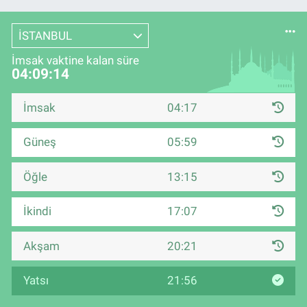
İSTANBUL
İmsak vaktine kalan süre
04:09:14
İmsak
04:17
Güneş
05:59
Öğle
13:15
İkindi
17:07
Akşam
20:21
Yatsı
21:56