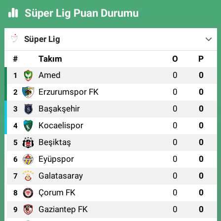
Süper Lig Puan Durumu
Süper Lig
#
Takım
O
P
Amed
0
0
1
Erzurumspor FK
0
0
2
Başakşehir
0
0
3
Kocaelispor
0
0
4
Beşiktaş
0
0
5
Eyüpspor
0
0
6
Galatasaray
0
0
7
Çorum FK
0
0
8
Gaziantep FK
0
0
9