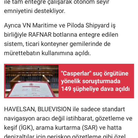
ile tam entegre çalışarak otonom seyir
emniyetini destekliyor.
Ayrıca VN Maritime ve Piloda Shipyard iş
birliğiyle RAFNAR botlarına entegre edilen
sistem, ticari konteyner gemilerinde de
mürettebatın kullanımına açıldı.
"Casperlar" suç örgütüne
yönelik soruşturmada
149 şüpheliye dava açıldı
HAVELSAN, BLUEVISION ile sadece standart
navigasyon aracı değil istihbarat, gözetleme ve
keşif (İGK), arama kurtarma (SAR) ve hatta
denizaltılar için periskop gözetleme gibi özel