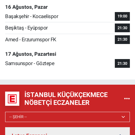
16 Ağustos, Pazar
Başakşehir - Kocaelispor
19:00
Beşiktaş - Eyüpspor
21:30
Amed - Erzurumspor FK
21:30
17 Ağustos, Pazartesi
Samsunspor - Göztepe
21:30
İSTANBUL KÜÇÜKÇEKMECE
NÖBETÇI ECZANELER