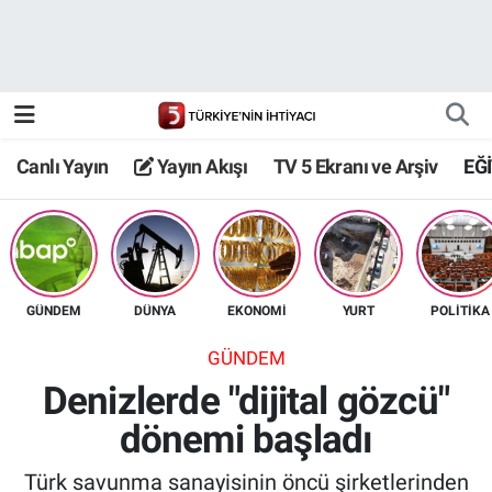
Canlı Yayın
Yayın Akışı
Canlı Yayın
Yayın Akışı
TV 5 Ekranı ve Arşiv
EĞ
TV 5 Ekranı ve Arşiv
GÜNDEM
DÜNYA
EKONOMİ
YURT
POLİTİKA
GÜNDEM
Denizlerde "dijital gözcü"
dönemi başladı
Türk savunma sanayisinin öncü şirketlerinden