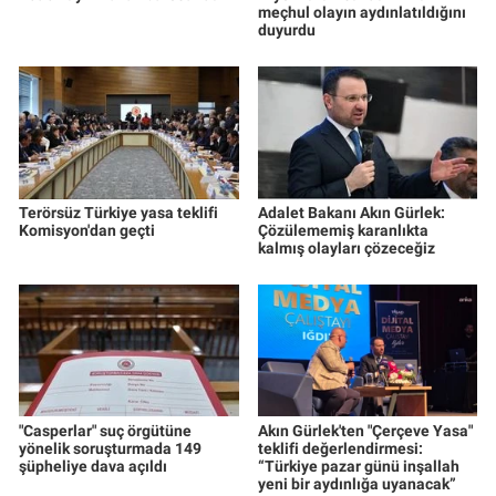
meçhul olayın aydınlatıldığını
duyurdu
Terörsüz Türkiye yasa teklifi
Adalet Bakanı Akın Gürlek:
Komisyon'dan geçti
Çözülememiş karanlıkta
kalmış olayları çözeceğiz
"Casperlar" suç örgütüne
Akın Gürlek'ten "Çerçeve Yasa"
yönelik soruşturmada 149
teklifi değerlendirmesi:
şüpheliye dava açıldı
“Türkiye pazar günü inşallah
yeni bir aydınlığa uyanacak”