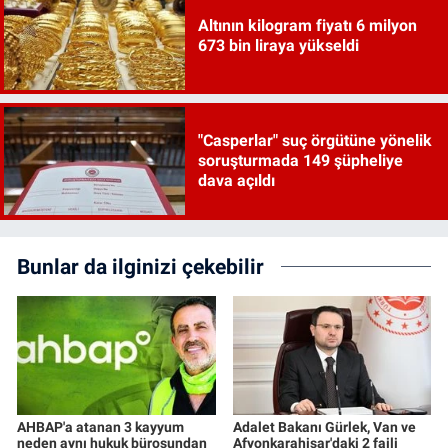
Altının kilogram fiyatı 6 milyon
673 bin liraya yükseldi
"Casperlar" suç örgütüne yönelik
soruşturmada 149 şüpheliye
dava açıldı
Bunlar da ilginizi çekebilir
AHBAP'a atanan 3 kayyum
Adalet Bakanı Gürlek, Van ve
neden aynı hukuk bürosundan
Afyonkarahisar'daki 2 faili