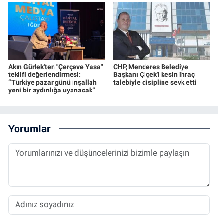
Akın Gürlek'ten "Çerçeve Yasa"
CHP, Menderes Belediye
teklifi değerlendirmesi:
Başkanı Çiçek'i kesin ihraç
“Türkiye pazar günü inşallah
talebiyle disipline sevk etti
yeni bir aydınlığa uyanacak”
Yorumlar