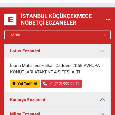
İSTANBUL KÜÇÜKÇEKMECE
NÖBETÇI ECZANELER
Lotus Eczanesi
İnönü Mahallesi Halkalı Caddesi 206E AVRUPA
KONUTLARI ATAKENT 4 SİTESİ ALTI
Yol Tarifi Al
0 (212) 999 94 72
Kanarya Eczanesi
Müge Eczanesi