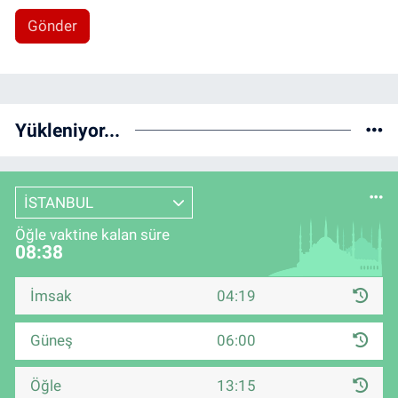
Gönder
Yükleniyor...
İSTANBUL
Öğle vaktine kalan süre
08:37
İmsak
04:19
Güneş
06:00
Öğle
13:15