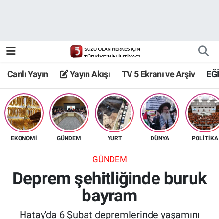
Canlı Yayın
Yayın Akışı
Canlı Yayın
Yayın Akışı
TV 5 Ekranı ve Arşiv
EĞ
TV 5 Ekranı ve Arşiv
EKONOMİ
GÜNDEM
YURT
DÜNYA
POLİTİKA
GÜNDEM
Deprem şehitliğinde buruk
bayram
Hatay'da 6 Şubat depremlerinde yaşamını