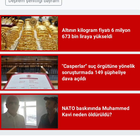
Deprem şehitliği bayram
Altının kilogram fiyatı 6 milyon
673 bin liraya yükseldi
"Casperlar" suç örgütüne yönelik
soruşturmada 149 şüpheliye
dava açıldı
NATO baskınında Muhammed
Kavi neden öldürüldü?