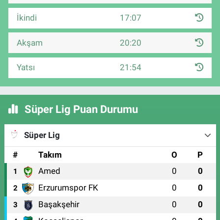
İkindi
17:07
Akşam
20:20
Yatsı
21:54
Süper Lig Puan Durumu
Süper Lig
#
Takım
O
P
Amed
0
0
1
Erzurumspor FK
0
0
2
Başakşehir
0
0
3