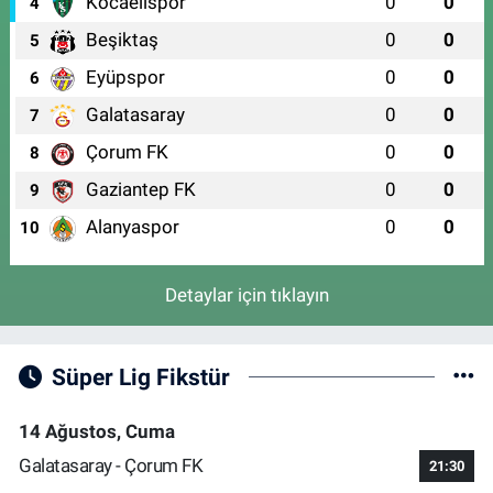
Kocaelispor
0
0
4
Beşiktaş
0
0
5
Eyüpspor
0
0
6
Galatasaray
0
0
7
Çorum FK
0
0
8
Gaziantep FK
0
0
9
Alanyaspor
0
0
10
Detaylar için tıklayın
Süper Lig Fikstür
14 Ağustos, Cuma
Galatasaray - Çorum FK
21:30