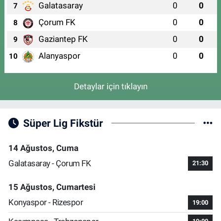
Galatasaray
0
0
7
Çorum FK
0
0
8
Gaziantep FK
0
0
9
Alanyaspor
0
0
10
Detaylar için tıklayın
Süper Lig Fikstür
14 Ağustos, Cuma
Galatasaray - Çorum FK
21:30
15 Ağustos, Cumartesi
Konyaspor - Rizespor
19:00