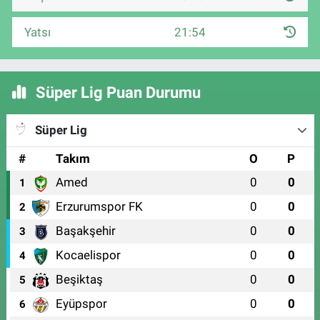
Yatsı
21:54
Süper Lig Puan Durumu
Süper Lig
#
Takım
O
P
Amed
0
0
1
Erzurumspor FK
0
0
2
Başakşehir
0
0
3
Kocaelispor
0
0
4
Beşiktaş
0
0
5
Eyüpspor
0
0
6