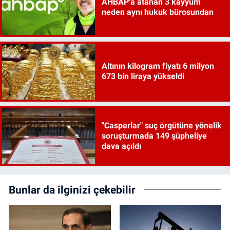
AHBAP'a atanan 3 kayyum
neden aynı hukuk bürosundan
Altının kilogram fiyatı 6 milyon
673 bin liraya yükseldi
"Casperlar" suç örgütüne yönelik
soruşturmada 149 şüpheliye
dava açıldı
Bunlar da ilginizi çekebilir