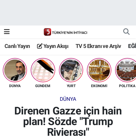
Canlı Yayın
Yayın Akışı
Canlı Yayın
Yayın Akışı
TV 5 Ekranı ve Arşiv
EĞ
TV 5 Ekranı ve Arşiv
DÜNYA
GÜNDEM
YURT
EKONOMİ
POLİTİKA
DÜNYA
Direnen Gazze için hain
plan! Sözde "Trump
Rivierası"