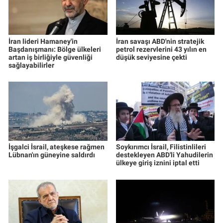
İran lideri Hamaney'in
İran savaşı ABD'nin stratejik
Başdanışmanı: Bölge ülkeleri
petrol rezervlerini 43 yılın en
artan iş birliğiyle güvenliği
düşük seviyesine çekti
sağlayabilirler
İşgalci İsrail, ateşkese rağmen
Soykırımcı İsrail, Filistinlileri
Lübnan'ın güneyine saldırdı
destekleyen ABD'li Yahudilerin
ülkeye giriş iznini iptal etti