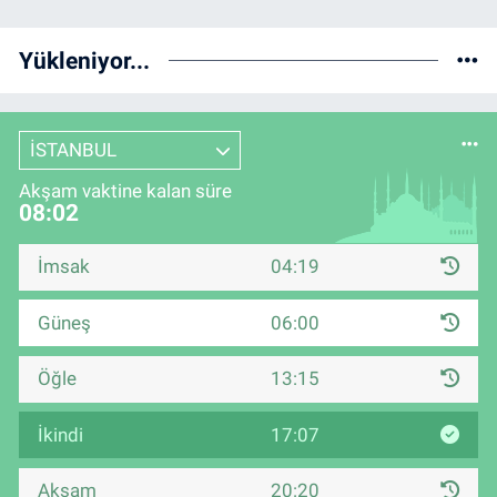
Yükleniyor...
İSTANBUL
Akşam vaktine kalan süre
08:01
İmsak
04:19
Güneş
06:00
Öğle
13:15
İkindi
17:07
Akşam
20:20