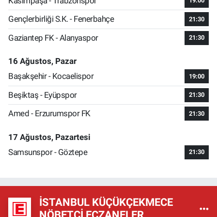
Kasımpaşa - Trabzonspor
19:00
Gençlerbirliği S.K. - Fenerbahçe
21:30
Gaziantep FK - Alanyaspor
21:30
16 Ağustos, Pazar
Başakşehir - Kocaelispor
19:00
Beşiktaş - Eyüpspor
21:30
Amed - Erzurumspor FK
21:30
17 Ağustos, Pazartesi
Samsunspor - Göztepe
21:30
İSTANBUL KÜÇÜKÇEKMECE
NÖBETÇI ECZANELER