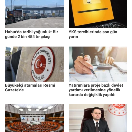
Habur'da tarihi yoğunluk: Bir
YKS tercihlerinde son gün
günde 2 bin 454 tır çıkışı
yarın
Büyükelçi atamaları Resmi
Yatırımlara proje bazlı devlet
Gazete'de
yardımı verilmesine yönelik
kararda değişiklik yapıldı