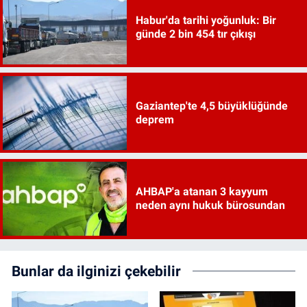
Habur'da tarihi yoğunluk: Bir
günde 2 bin 454 tır çıkışı
Gaziantep'te 4,5 büyüklüğünde
deprem
AHBAP'a atanan 3 kayyum
neden aynı hukuk bürosundan
Bunlar da ilginizi çekebilir