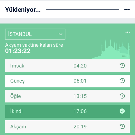
Yükleniyor...
İSTANBUL
Akşam vaktine kalan süre
01:23:21
İmsak
04:20
Güneş
06:01
Öğle
13:15
İkindi
17:06
Akşam
20:19