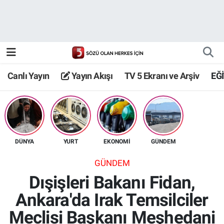
Canlı Yayın
Yayın Akışı
Canlı Yayın
Yayın Akışı
TV 5 Ekranı ve Arşiv
EĞ
TV 5 Ekranı ve Arşiv
DÜNYA
YURT
EKONOMİ
GÜNDEM
GÜNDEM
Dışişleri Bakanı Fidan,
Ankara'da Irak Temsilciler
Meclisi Başkanı Meşhedani