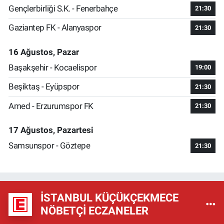
Gençlerbirliği S.K. - Fenerbahçe
21:30
Gaziantep FK - Alanyaspor
21:30
16 Ağustos, Pazar
Başakşehir - Kocaelispor
19:00
Beşiktaş - Eyüpspor
21:30
Amed - Erzurumspor FK
21:30
17 Ağustos, Pazartesi
Samsunspor - Göztepe
21:30
İSTANBUL KÜÇÜKÇEKMECE
NÖBETÇI ECZANELER