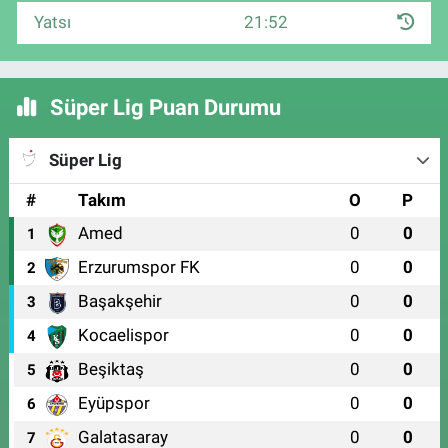
Yatsı
21:52
Süper Lig Puan Durumu
Süper Lig
#
Takım
O
P
Amed
0
0
1
Erzurumspor FK
0
0
2
Başakşehir
0
0
3
Kocaelispor
0
0
4
Beşiktaş
0
0
5
Eyüpspor
0
0
6
Galatasaray
0
0
7