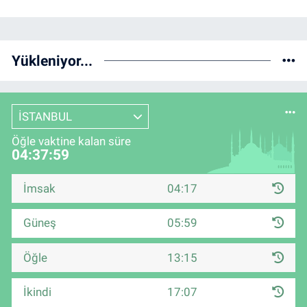
Yükleniyor...
İSTANBUL
Öğle vaktine kalan süre
04:37:59
İmsak
04:17
Güneş
05:59
Öğle
13:15
İkindi
17:07