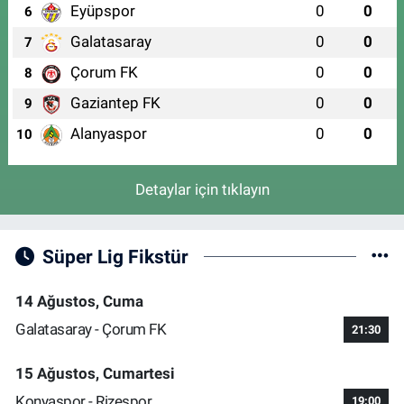
Eyüpspor
0
0
6
Galatasaray
0
0
7
Çorum FK
0
0
8
Gaziantep FK
0
0
9
Alanyaspor
0
0
10
Detaylar için tıklayın
Süper Lig Fikstür
14 Ağustos, Cuma
Galatasaray - Çorum FK
21:30
15 Ağustos, Cumartesi
Konyaspor - Rizespor
19:00