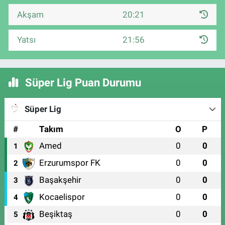
Akşam
20:21
Yatsı
21:56
Süper Lig Puan Durumu
Süper Lig
#
Takım
O
P
Amed
0
0
1
Erzurumspor FK
0
0
2
Başakşehir
0
0
3
Kocaelispor
0
0
4
Beşiktaş
0
0
5