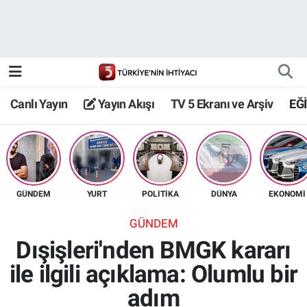
Canlı Yayın
Yayın Akışı
Canlı Yayın
Yayın Akışı
TV 5 Ekranı ve Arşiv
EĞ
TV 5 Ekranı ve Arşiv
GÜNDEM
YURT
POLİTİKA
DÜNYA
EKONOMİ
GÜNDEM
Dışişleri'nden BMGK kararı
ile ilgili açıklama: Olumlu bir
adım