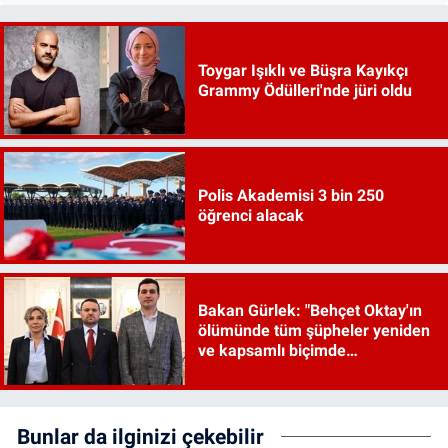
Toygar Işıklı ve Büşra Kayıkçı
Grammy Ödülleri'nde jüri oldu
Polis Akademisi 3 bin 250
öğrenci alacak
Bakan Gürlek: "Behçet Oktay'ın
ölümünde tüm şüpheler yeniden
ve kapsamlı biçimde
incelenecek"
Bunlar da ilginizi çekebilir