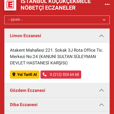
İSTANBUL KÜÇÜKÇEKMECE
NÖBETÇI ECZANELER
Limon Eczanesi
Atakent Mahallesi 221. Sokak 3J Rota Office Tic.
Merkezi No:24 (KANUNİ SULTAN SÜLEYMAN
DEVLET HASTANESİ KARŞISI)
Yol Tarifi Al
0 (212) 924 64 68
Gözdem Eczanesi
Diba Eczanesi