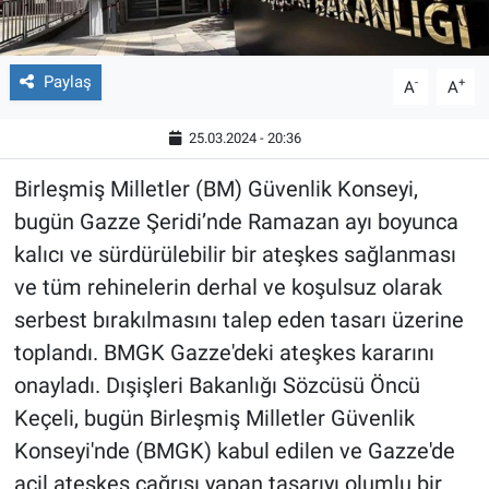
Paylaş
-
+
A
A
25.03.2024 - 20:36
Birleşmiş Milletler (BM) Güvenlik Konseyi,
bugün Gazze Şeridi’nde Ramazan ayı boyunca
kalıcı ve sürdürülebilir bir ateşkes sağlanması
ve tüm rehinelerin derhal ve koşulsuz olarak
serbest bırakılmasını talep eden tasarı üzerine
toplandı. BMGK Gazze'deki ateşkes kararını
onayladı. Dışişleri Bakanlığı Sözcüsü Öncü
Keçeli, bugün Birleşmiş Milletler Güvenlik
Konseyi'nde (BMGK) kabul edilen ve Gazze'de
acil ateşkes çağrısı yapan tasarıyı olumlu bir