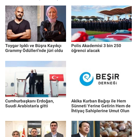
Toygar Işıklı ve Büşra Kayıkçı
Polis Akademisi 3 bin 250
Grammy Ödülleri'nde jüri oldu
öğrenci alacak
Cumhurbaşkanı Erdoğan,
Akika Kurban Bağışı ile Hem
Suudi Arabistan'a gitti
Sünneti Yerine Getirin Hem de
İhtiyaç Sahiplerine Umut Olun