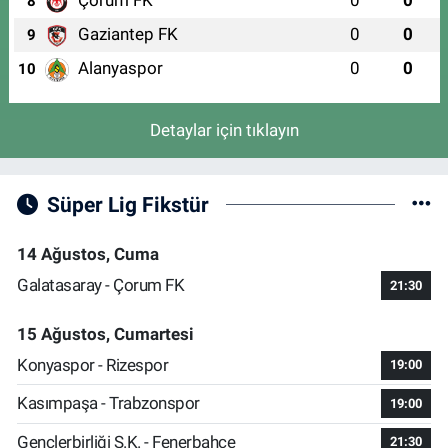
8
Gaziantep FK
0
0
9
Alanyaspor
0
0
10
Detaylar için tıklayın
Süper Lig Fikstür
14 Ağustos, Cuma
Galatasaray - Çorum FK
21:30
15 Ağustos, Cumartesi
Konyaspor - Rizespor
19:00
Kasımpaşa - Trabzonspor
19:00
Gençlerbirliği S.K. - Fenerbahçe
21:30