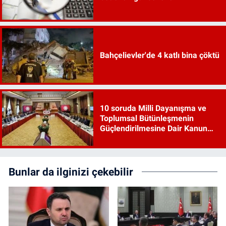
Bahçelievler'de 4 katlı bina çöktü
10 soruda Milli Dayanışma ve
Toplumsal Bütünleşmenin
Güçlendirilmesine Dair Kanun
Teklifi
Bunlar da ilginizi çekebilir