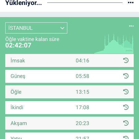
Yükleniyor...
İSTANBUL
Öğle vaktine kalan süre
02:42:07
İmsak
04:16
Güneş
05:58
Öğle
13:15
İkindi
17:08
Akşam
20:23
Yatsı
21:57