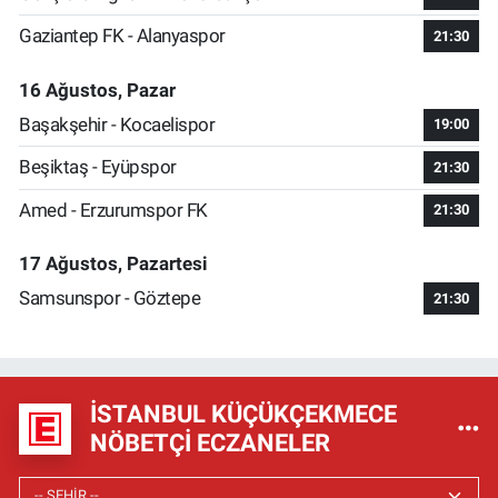
Gaziantep FK - Alanyaspor
21:30
16 Ağustos, Pazar
Başakşehir - Kocaelispor
19:00
Beşiktaş - Eyüpspor
21:30
Amed - Erzurumspor FK
21:30
17 Ağustos, Pazartesi
Samsunspor - Göztepe
21:30
İSTANBUL KÜÇÜKÇEKMECE
NÖBETÇI ECZANELER