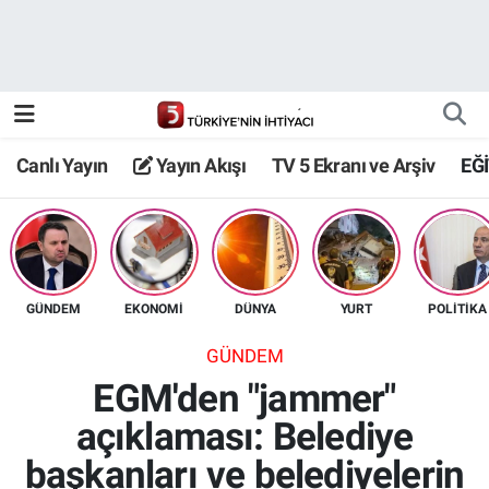
Canlı Yayın
Yayın Akışı
Canlı Yayın
Yayın Akışı
TV 5 Ekranı ve Arşiv
EĞ
TV 5 Ekranı ve Arşiv
GÜNDEM
EKONOMİ
DÜNYA
YURT
POLİTİKA
GÜNDEM
EGM'den "jammer"
açıklaması: Belediye
başkanları ve belediyelerin