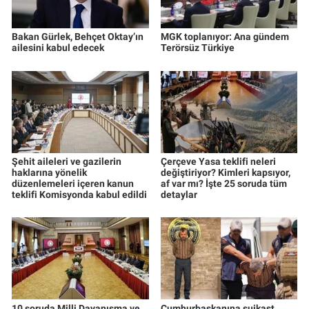
Bakan Gürlek, Behçet Oktay’ın
MGK toplanıyor: Ana gündem
ailesini kabul edecek
Terörsüz Türkiye
Şehit aileleri ve gazilerin
Çerçeve Yasa teklifi neleri
haklarına yönelik
değiştiriyor? Kimleri kapsıyor,
düzenlemeleri içeren kanun
af var mı? İşte 25 soruda tüm
teklifi Komisyonda kabul edildi
detaylar
10 soruda Milli Dayanışma ve
Cumhurbaşkanına suikast