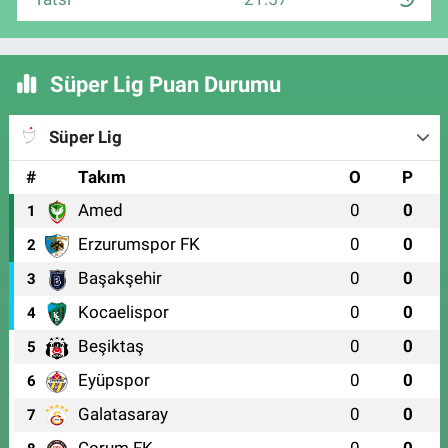
Süper Lig Puan Durumu
Süper Lig
#
Takım
O
P
Amed
0
0
1
Erzurumspor FK
0
0
2
Başakşehir
0
0
3
Kocaelispor
0
0
4
Beşiktaş
0
0
5
Eyüpspor
0
0
6
Galatasaray
0
0
7
Çorum FK
0
0