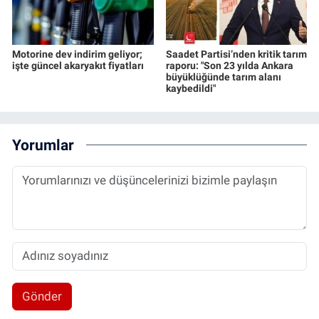
Motorine dev indirim geliyor;
Saadet Partisi’nden kritik tarım
işte güncel akaryakıt fiyatları
raporu: "Son 23 yılda Ankara
büyüklüğünde tarım alanı
kaybedildi"
Yorumlar
Gönder