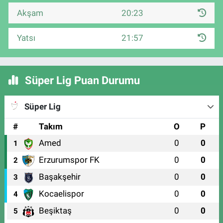
Akşam
20:23
Yatsı
21:57
Süper Lig Puan Durumu
Süper Lig
#
Takım
O
P
Amed
0
0
1
Erzurumspor FK
0
0
2
Başakşehir
0
0
3
Kocaelispor
0
0
4
Beşiktaş
0
0
5