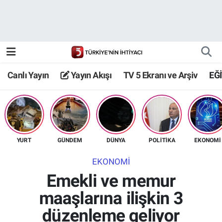
Canlı Yayın
Yayın Akışı
Canlı Yayın
Yayın Akışı
TV 5 Ekranı ve Arşiv
EĞ
TV 5 Ekranı ve Arşiv
YURT
GÜNDEM
DÜNYA
POLİTİKA
EKONOMİ
EKONOMİ
Emekli ve memur
maaşlarına ilişkin 3
düzenleme geliyor