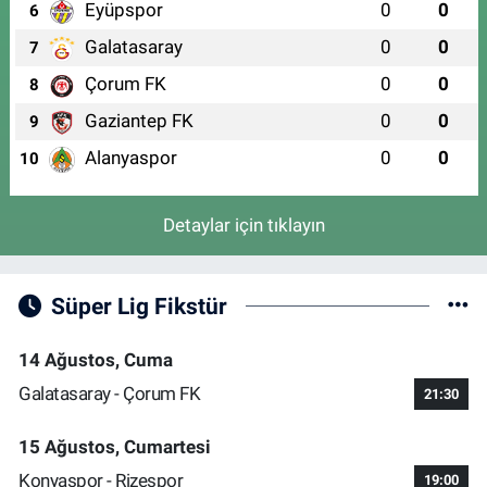
Eyüpspor
0
0
6
Galatasaray
0
0
7
Çorum FK
0
0
8
Gaziantep FK
0
0
9
Alanyaspor
0
0
10
Detaylar için tıklayın
Süper Lig Fikstür
14 Ağustos, Cuma
Galatasaray - Çorum FK
21:30
15 Ağustos, Cumartesi
Konyaspor - Rizespor
19:00