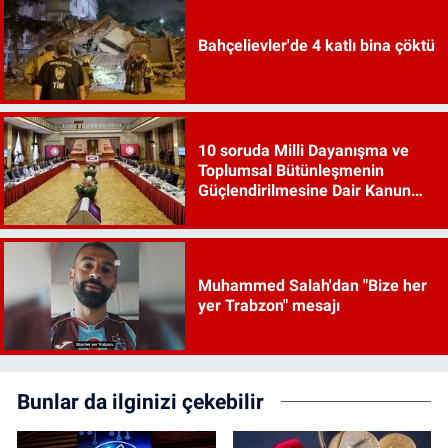
Bahçelievler'de 4 katlı bina çöktü
10 soruda Milli Dayanışma ve
Toplumsal Bütünleşmenin
Güçlendirilmesine Dair Kanun
Teklifi
Muhammed Salah'dan "Bize her
yer Trabzon" mesajı
Bunlar da ilginizi çekebilir