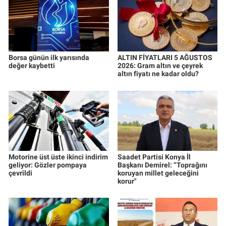
Borsa günün ilk yarısında
ALTIN FİYATLARI 5 AĞUSTOS
değer kaybetti
2026: Gram altın ve çeyrek
altın fiyatı ne kadar oldu?
Motorine üst üste ikinci indirim
Saadet Partisi Konya İl
geliyor: Gözler pompaya
Başkanı Demirel: “Toprağını
çevrildi
koruyan millet geleceğini
korur"