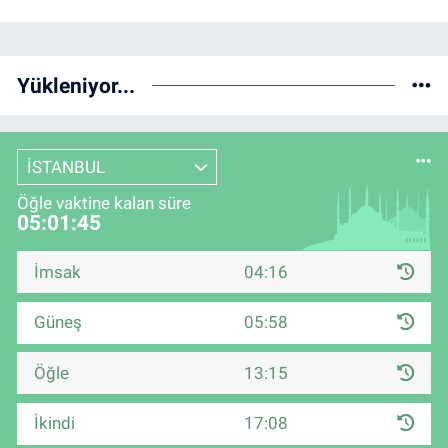
Yükleniyor...
İSTANBUL
Öğle vaktine kalan süre
05:01:45
İmsak
04:16
Güneş
05:58
Öğle
13:15
İkindi
17:08