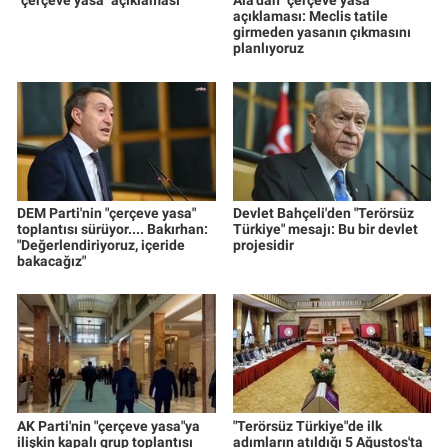
"çerçeve yasa" açıklaması
Ala'dan "çerçeve yasa"
açıklaması: Meclis tatile
girmeden yasanın çıkmasını
planlıyoruz
DEM Parti'nin "çerçeve yasa"
Devlet Bahçeli'den "Terörsüz
toplantısı sürüyor.... Bakırhan:
Türkiye" mesajı: Bu bir devlet
"Değerlendiriyoruz, içeride
projesidir
bakacağız"
AK Parti'nin "çerçeve yasa"ya
"Terörsüz Türkiye"de ilk
ilişkin kapalı grup toplantısı
adımların atıldığı 5 Ağustos'ta