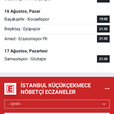
16 Ağustos, Pazar
Başakşehir - Kocaelispor
19:00
Beşiktaş - Eyüpspor
21:30
Amed - Erzurumspor FK
21:30
17 Ağustos, Pazartesi
Samsunspor - Göztepe
21:30
İSTANBUL KÜÇÜKÇEKMECE
NÖBETÇI ECZANELER