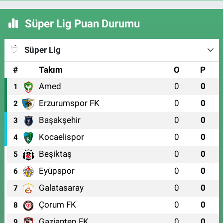
Süper Lig Puan Durumu
Süper Lig
#
Takım
O
P
Amed
0
0
1
Erzurumspor FK
0
0
2
Başakşehir
0
0
3
Kocaelispor
0
0
4
Beşiktaş
0
0
5
Eyüpspor
0
0
6
Galatasaray
0
0
7
Çorum FK
0
0
8
Gaziantep FK
0
0
9