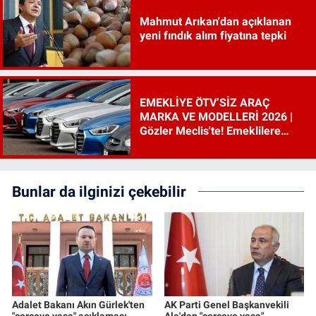
Mahmut Arıkan'dan açıklanan
yeni fındık alım fiyatına tepki
EMEKLİYE ÖTV’SİZ ARAÇ
MARKA VE MODELLERİ 2026 |
Gözler Meclis'te! Emeklilere
ÖTV’siz araç çıkacak mı, şartları
ne?
Bunlar da ilginizi çekebilir
Adalet Bakanı Akın Gürlek'ten
AK Parti Genel Başkanvekili