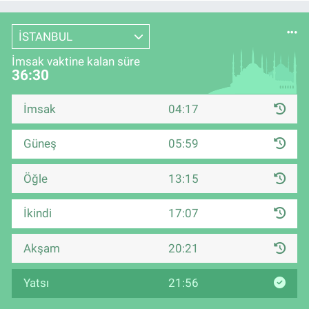
İSTANBUL
İmsak vaktine kalan süre
36:30
İmsak
04:17
Güneş
05:59
Öğle
13:15
İkindi
17:07
Akşam
20:21
Yatsı
21:56