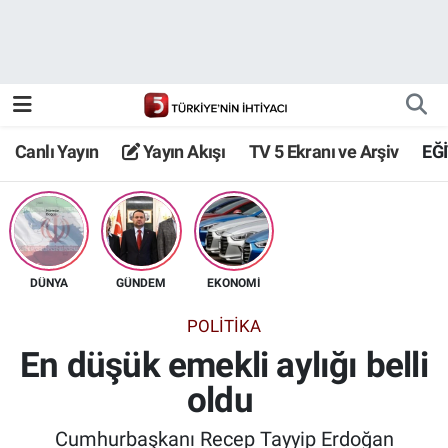
Canlı Yayın
Yayın Akışı
Canlı Yayın
Yayın Akışı
TV 5 Ekranı ve Arşiv
EĞ
TV 5 Ekranı ve Arşiv
DÜNYA
GÜNDEM
EKONOMİ
POLİTİKA
En düşük emekli aylığı belli
oldu
Cumhurbaşkanı Recep Tayyip Erdoğan