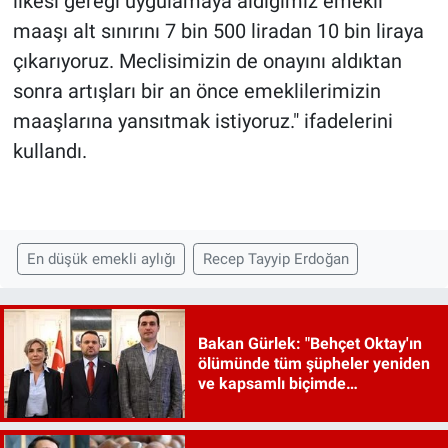
ilkesi gereği uygulamaya aldığımız emekli
maaşı alt sınırını 7 bin 500 liradan 10 bin liraya
çıkarıyoruz. Meclisimizin de onayını aldıktan
sonra artışları bir an önce emeklilerimizin
maaşlarına yansıtmak istiyoruz." ifadelerini
kullandı.
En düşük emekli aylığı
Recep Tayyip Erdoğan
Bakan Gürlek: "Behçet Oktay'ın
ölümünde tüm şüpheler yeniden
ve kapsamlı biçimde
incelenecek"