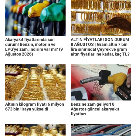
Akaryakıt fiyatlarında son
ALTIN FİYATLARI SON DURUM
durum! Benzin, motorin ve
8 AĞUSTOS | Gram altın 7 bin
LPG'ye zam, indirim var mı? (9
lira sınırında! Çeyrek ve gram
Ağustos 2026)
altın fiyatları ne kadar, kaç TL?
Altının kilogram fiyatı 6 milyon
Benzine zam geliyor! 8
673 bin liraya yükseldi
Ağustos güncel akaryakıt
fiyatları