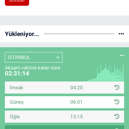
Gönder
Yükleniyor...
İSTANBUL
Akşam vaktine kalan süre
02:31:14
İmsak
04:20
Güneş
06:01
Öğle
13:15