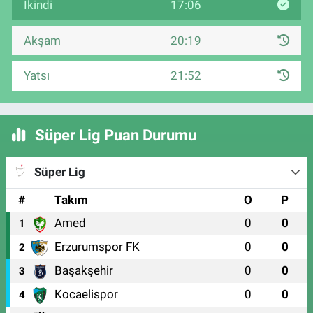
İkindi
17:06
Akşam
20:19
Yatsı
21:52
Süper Lig Puan Durumu
Süper Lig
#
Takım
O
P
Amed
0
0
1
Erzurumspor FK
0
0
2
Başakşehir
0
0
3
Kocaelispor
0
0
4