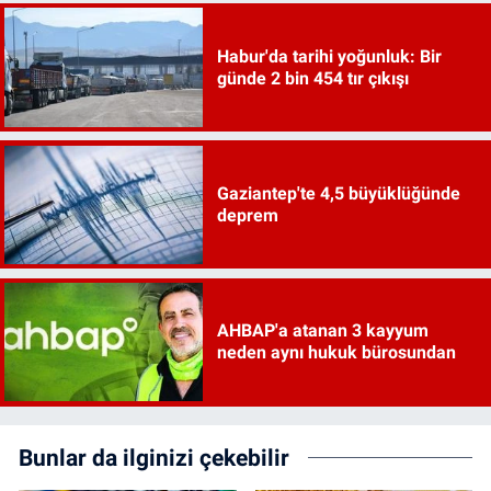
Habur'da tarihi yoğunluk: Bir
günde 2 bin 454 tır çıkışı
Gaziantep'te 4,5 büyüklüğünde
deprem
AHBAP'a atanan 3 kayyum
neden aynı hukuk bürosundan
Bunlar da ilginizi çekebilir