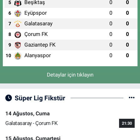
Beşiktaş
0
0
5
Eyüpspor
0
0
6
Galatasaray
0
0
7
Çorum FK
0
0
8
Gaziantep FK
0
0
9
Alanyaspor
0
0
10
Detaylar için tıklayın
Süper Lig Fikstür
14 Ağustos, Cuma
Galatasaray - Çorum FK
21:30
15 Ağustos, Cumartesi