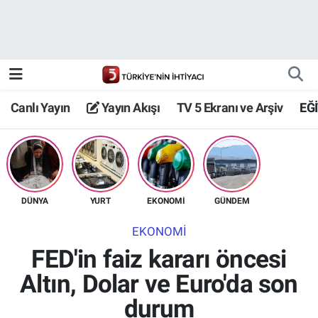
Canlı Yayın
Yayın Akışı
Canlı Yayın
Yayın Akışı
TV 5 Ekranı ve Arşiv
EĞ
TV 5 Ekranı ve Arşiv
DÜNYA
YURT
EKONOMİ
GÜNDEM
EKONOMİ
FED'in faiz kararı öncesi
Altın, Dolar ve Euro'da son
durum