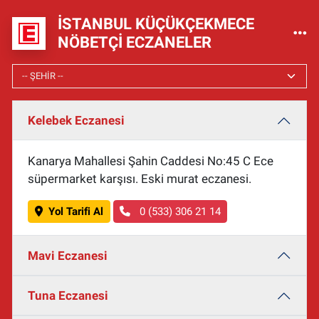
İSTANBUL KÜÇÜKÇEKMECE
NÖBETÇI ECZANELER
Kelebek Eczanesi
Kanarya Mahallesi Şahin Caddesi No:45 C Ece
süpermarket karşısı. Eski murat eczanesi.
Yol Tarifi Al
0 (533) 306 21 14
Mavi Eczanesi
Tuna Eczanesi